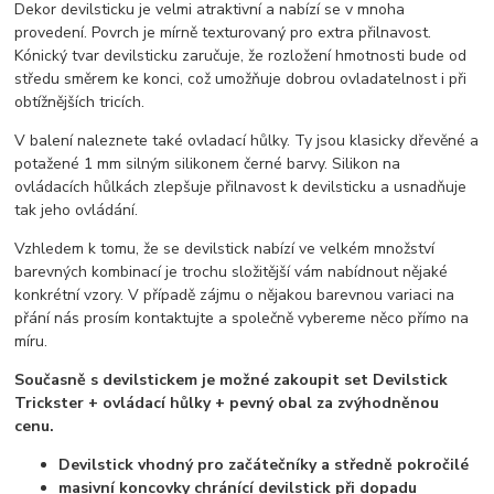
Dekor devilsticku je velmi atraktivní a nabízí se v mnoha
provedení. Povrch je mírně texturovaný pro extra přilnavost.
Kónický tvar devilsticku zaručuje, že rozložení hmotnosti bude od
středu směrem ke konci, což umožňuje dobrou ovladatelnost i při
obtížnějších tricích.
V balení naleznete také ovladací hůlky. Ty jsou klasicky dřevěné a
potažené 1 mm silným silikonem černé barvy. Silikon na
ovládacích hůlkách zlepšuje přilnavost k devilsticku a usnadňuje
tak jeho ovládání.
Vzhledem k tomu, že se devilstick nabízí ve velkém množství
barevných kombinací je trochu složitější vám nabídnout nějaké
konkrétní vzory. V případě zájmu o nějakou barevnou variaci na
přání nás prosím kontaktujte a společně vybereme něco přímo na
míru.
Současně s devilstickem je možné zakoupit set Devilstick
Trickster + ovládací hůlky + pevný obal za zvýhodněnou
cenu.
Devilstick vhodný pro začátečníky a středně pokročilé
masivní koncovky chránící devilstick při dopadu