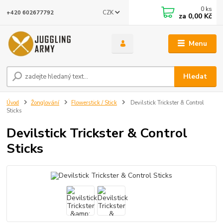
0
ks
CZK
+420 602677792
za
0,00 Kč
Menu
Hledat
Úvod
Žonglování
Flowerstick / Stick
Devilstick Trickster & Control
Sticks
Devilstick Trickster & Control
Sticks