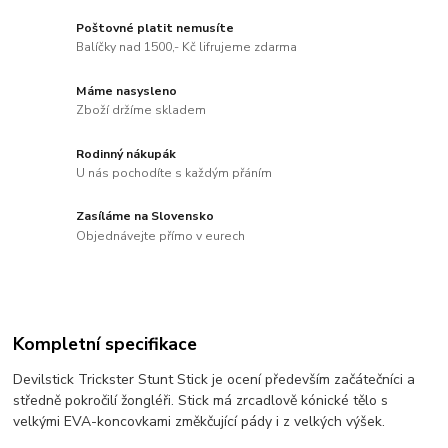
Poštovné platit nemusíte
Balíčky nad 1500,- Kč lifrujeme zdarma
Máme nasysleno
Zboží držíme skladem
Rodinný nákupák
U nás pochodíte s každým přáním
Zasíláme na Slovensko
Objednávejte přímo v eurech
Kompletní specifikace
Devilstick Trickster Stunt Stick je ocení především začátečníci a
středně pokročilí žongléři. Stick má zrcadlově kónické tělo s
velkými EVA-koncovkami změkčující pády i z velkých výšek.