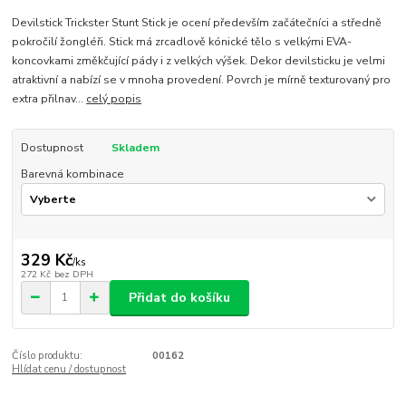
Devilstick Trickster Stunt Stick je ocení především začátečníci a středně
pokročilí žongléři. Stick má zrcadlově kónické tělo s velkými EVA-
koncovkami změkčující pády i z velkých výšek. Dekor devilsticku je velmi
atraktivní a nabízí se v mnoha provedení. Povrch je mírně texturovaný pro
extra přilnav...
celý popis
Dostupnost
Skladem
Barevná kombinace
329 Kč
/
ks
272 Kč
bez DPH
Přidat do košíku
Číslo produktu:
00162
Hlídat cenu / dostupnost