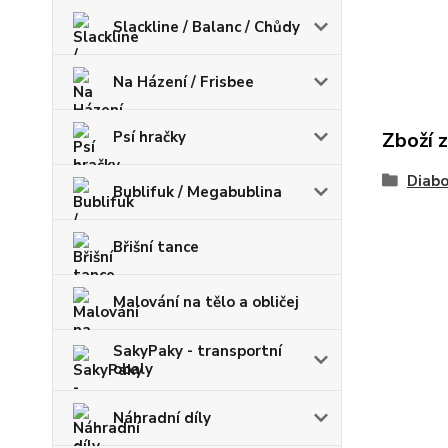
Slackline / Balanc / Chůdy
Na Házení / Frisbee
Psí hračky
Zboží 
Diabo
Bublifuk / Megabublina
Břišní tance
Malování na tělo a obličej
SakyPaky - transportní
obaly
Náhradní díly