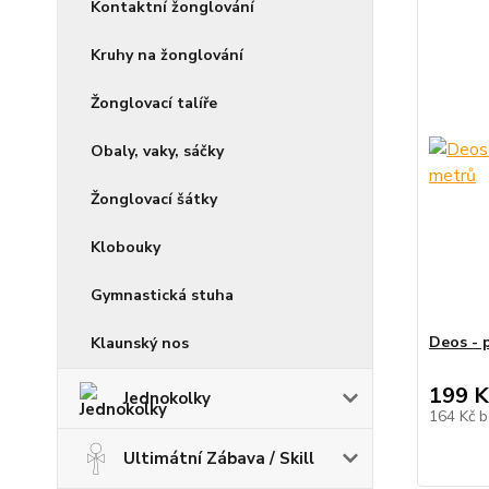
Kontaktní žonglování
Kruhy na žonglování
Žonglovací talíře
Obaly, vaky, sáčky
Žonglovací šátky
Klobouky
Gymnastická stuha
Deos - 
Klaunský nos
199 K
Jednokolky
164 Kč
b
Ultimátní Zábava / Skill