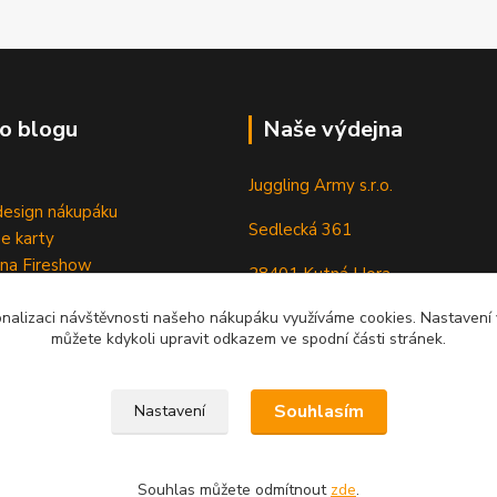
o blogu
Naše výdejna
Juggling Army s.r.o.
esign nákupáku
Sedlecká 361
e karty
 na Fireshow
28401 Kutná Hora
onalizaci návštěvnosti našeho nákupáku využíváme cookies. Nastavení v
můžete kdykoli upravit odkazem ve spodní části stránek.
Souhlasím
Nastavení
Souhlas můžete odmítnout
zde
.