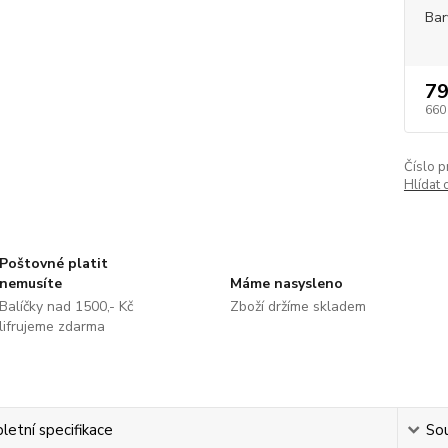
Bar
79
660
Číslo p
Hlídat 
Poštovné platit
nemusíte
Máme nasysleno
Balíčky nad 1500,- Kč
Zboží držíme skladem
lifrujeme zdarma
etní specifikace
Sou