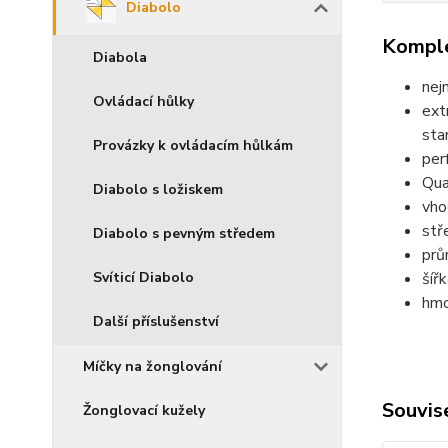
Diabolo
Komple
Diabola
nej
Ovládací hůlky
ext
sta
Provázky k ovládacím hůlkám
per
Qua
Diabolo s ložiskem
vho
stř
Diabolo s pevným středem
prů
Svíticí Diabolo
šíř
hmo
Další příslušenství
Míčky na žonglování
Souvise
Žonglovací kužely