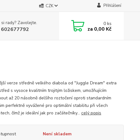
Přihlášení
CZK
 si rady? Zavolejte.
0
ks
za
0,00 Kč
 602677792
ější verze středně velkého diabola od "Juggle Dream" extra
střed s vysoce kvalitním trojitým ložiskem, umožňujícím
out až 20 násobně delšího roztočení oproti standardním
ům perfektně vyvážené pro optimální stabilitu při všech
tech, čímž je ideální jak pro začátečníky...
celý popis
tupnost
Není skladem