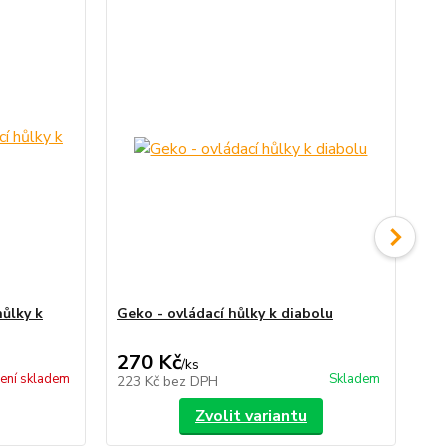
hůlky k
Geko - ovládací hůlky k diabolu
Sup
270 Kč
2
/
ks
ení skladem
Skladem
223 Kč
bez DPH
18
Zvolit variantu