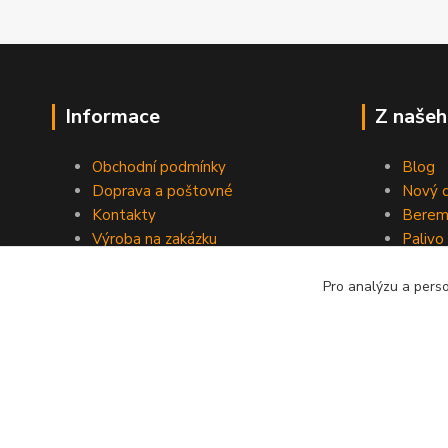
Informace
Z našeh
Obchodní podmínky
Blog
Doprava a poštovné
Nový d
Kontakty
Berem
Výroba na zakázku
Palivo
Kevlarové sedmero
Pro analýzu a pers
Kopyrájt - Jarmy.cz