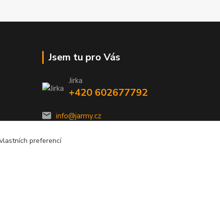
Jsem tu pro Vás
Jirka
+420 602677792
info@jarmy.cz
lastních preferencí