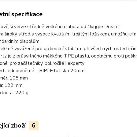
tní specifikace
novější verze středně velkého diabola od "Juggle Dream"
ra široký střed s vysoce kvalitním trojitým ložiskem, umožňující
ndardním diabolům
fektně vyvážené pro optimální stabilitu při všech rychlostech, čím
rtz je z průsvitného měkkého TPE plastu, odolnému proti poškráb
dné, pro začátečníky, pokročilé i experty
ed: Jednosměrné TRIPLE ložisko 20mm
měr: 105 mm
ka: 122 mm
tnost: 220 g
jící zboží
6