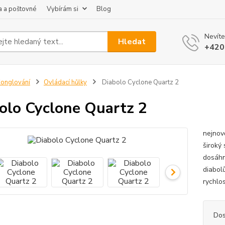
 a poštovné
Vybírám si
Blog
Nevíte
Hledat
+420
onglování
Ovládací hůlky
Diabolo Cyclone Quartz 2
olo Cyclone Quartz 2
nejnov
široký 
dosáhn
diabol
rychlos
Dos