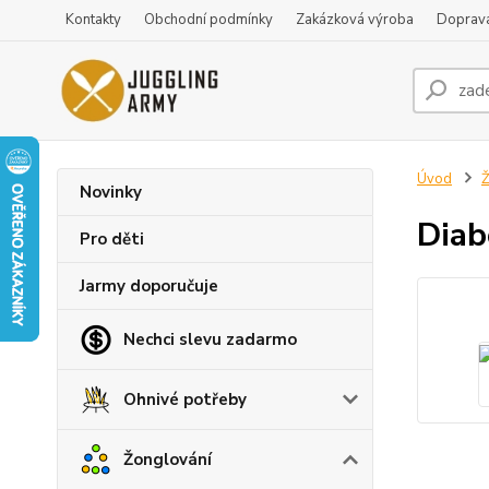
Kontakty
Obchodní podmínky
Zakázková výroba
Doprava
Úvod
Ž
Novinky
Diab
Pro děti
Jarmy doporučuje
Nechci slevu zadarmo
Ohnivé potřeby
Žonglování