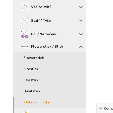
Vše co svítí
Staff / Tyče
Poi / Na točení
Flowerstick / Stick
Flowerstick
Firestick
Levistick
Devilstick
Ovládací hůlky
Kompl