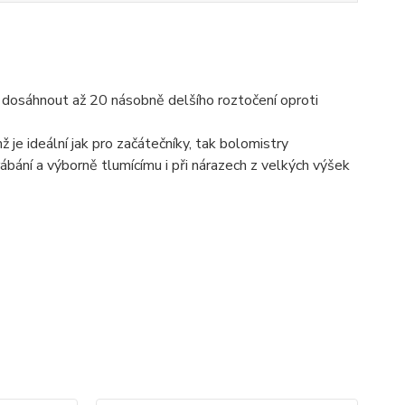
m dosáhnout až 20 násobně delšího roztočení oproti
ž je ideální jak pro začátečníky, tak bolomistry
ání a výborně tlumícímu i při nárazech z velkých výšek