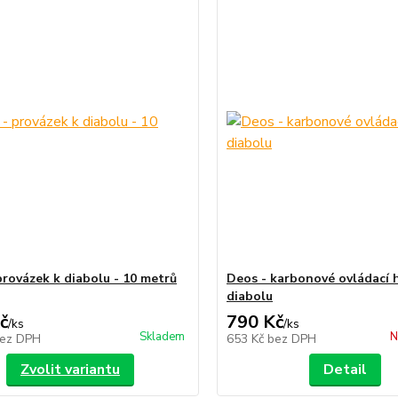
provázek k diabolu - 10 metrů
Deos - karbonové ovládací 
diabolu
č
790 Kč
/
ks
/
ks
Skladem
N
ez DPH
653 Kč
bez DPH
Zvolit variantu
Detail