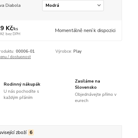
va Diabola
9 Kč
/
ks
Momentálně není k dispozici
 Kč
bez DPH
roduktu:
00006-01
Výrobce:
Play
cenu / dostupnost
Zasíláme na
Rodinný nákupák
Slovensko
U nás pochodíte s
Objednávejte přímo v
každým přáním
eurech
visející zboží
6