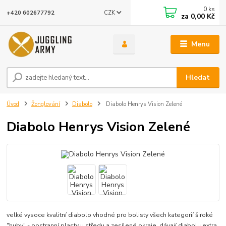
0
ks
CZK
+420 602677792
za
0,00 Kč
Menu
Hledat
Úvod
Žonglování
Diabolo
Diabolo Henrys Vision Zelené
Diabolo Henrys Vision Zelené
velké vysoce kvalitní diabolo vhodné pro bolisty všech kategorií široké
"huby" - postranní plasty u středu a zesílené okraje, dávají diabolu extra