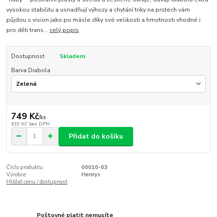
vysokou stabilitu a usnadňují výhozy a chytání triky na prstech vám
půjdou s vision jako po másle díky své velikosti a hmotnosti vhodné i
pro děti trans...
celý popis
Dostupnost
Skladem
Barva Diabola
749 Kč
/
ks
619 Kč
bez DPH
Přidat do košíku
Číslo produktu:
00010-03
Výrobce:
Henrys
Hlídat cenu / dostupnost
Poštovné platit nemusíte