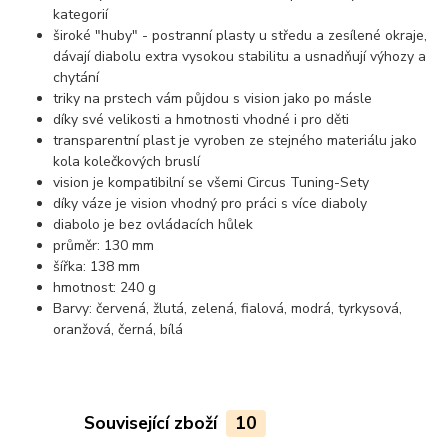
kategorií
široké "huby" - postranní plasty u středu a zesílené okraje,
dávají diabolu extra vysokou stabilitu a usnadňují výhozy a
chytání
triky na prstech vám půjdou s vision jako po másle
díky své velikosti a hmotnosti vhodné i pro děti
transparentní plast je vyroben ze stejného materiálu jako
kola kolečkových bruslí
vision je kompatibilní se všemi Circus Tuning-Sety
díky váze je vision vhodný pro práci s více diaboly
diabolo je bez ovládacích hůlek
průměr: 130 mm
šířka: 138 mm
hmotnost: 240 g
Barvy: červená, žlutá, zelená, fialová, modrá, tyrkysová,
oranžová, černá, bílá
Související zboží
10