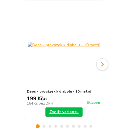
Deos - provázek k diabolu - 10 metrů
Deos - karbo
199 Kč
790 Kč
/
ks
/
ks
Skladem
164 Kč
bez DPH
653 Kč
bez 
Zvolit variantu