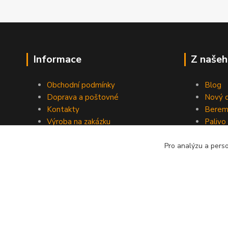
Informace
Z našeh
Obchodní podmínky
Blog
Doprava a poštovné
Nový d
Kontakty
Berem
Výroba na zakázku
Palivo
Kevlarové sedmero
Pro analýzu a pers
Kopyrájt - Jarmy.cz