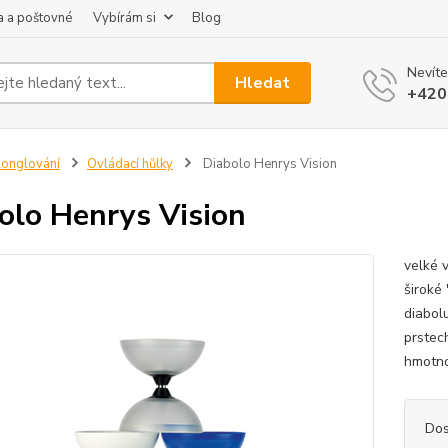
 a poštovné
Vybírám si
Blog
Nevíte
Hledat
+420
onglování
Ovládací hůlky
Diabolo Henrys Vision
olo Henrys Vision
velké 
široké 
diabolu
prstec
hmotnos
Dos