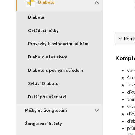
Diabolo
Diabola
Ovládací hůlky
Kompl
Provázky k ovládacím hůlkám
Komple
Diabolo s ložiskem
vel
Diabolo s pevným středem
šir
Svíticí Diabolo
tri
dík
Další příslušenství
tra
vis
Míčky na žonglování
dík
dia
Žonglovací kužely
prů