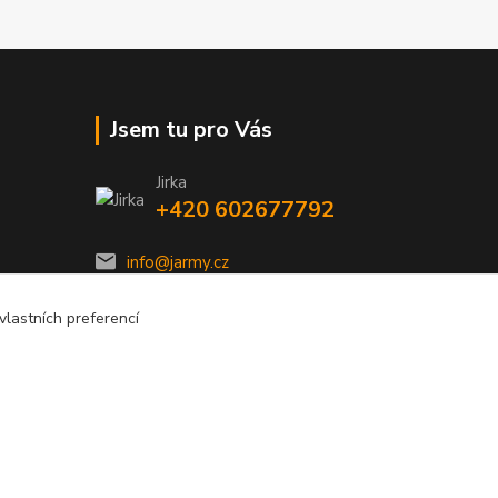
Jsem tu pro Vás
Jirka
+420 602677792
info@jarmy.cz
lastních preferencí