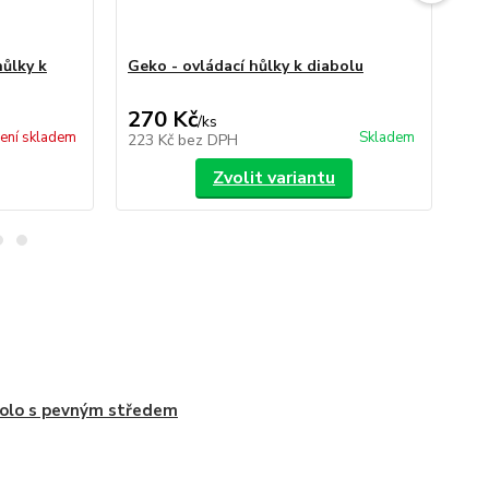
hůlky k
Geko - ovládací hůlky k diabolu
Sup
270 Kč
2
/
ks
ení skladem
Skladem
223 Kč
bez DPH
18
Zvolit variantu
olo s pevným středem