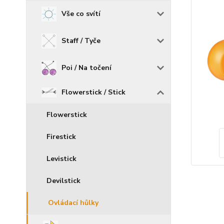
Vše co svítí
Staff / Tyče
Poi / Na točení
Flowerstick / Stick
Flowerstick
Firestick
Levistick
Devilstick
Ovládací hůlky