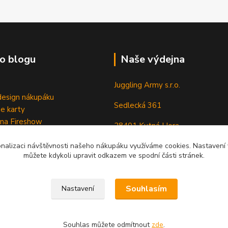
o blogu
Naše výdejna
Juggling Army s.r.o.
esign nákupáku
Sedlecká 361
e karty
 na Fireshow
28401 Kutná Hora
onalizaci návštěvnosti našeho nákupáku využíváme cookies. Nastavení v
můžete kdykoli upravit odkazem ve spodní části stránek.
Souhlasím
Nastavení
Souhlas můžete odmítnout
zde
.