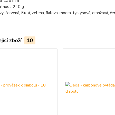
ka: 138 mm
tnost: 240 g
vy: červená, žlutá, zelená, fialová, modrá, tyrkysová, oranžová, čer
jící zboží
10