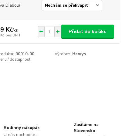
va Diabola
9 Kč
/
ks
Přidat do košíku
 Kč
bez DPH
roduktu:
00010-00
Výrobce:
Henrys
cenu / dostupnost
Zasíláme na
Rodinný nákupák
Slovensko
U nás pochodíte s