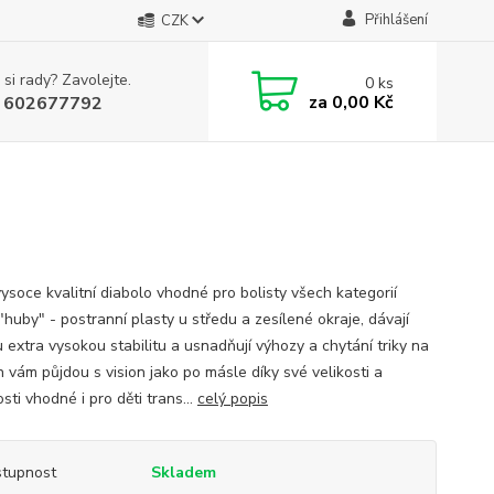
Přihlášení
CZK
 si rady? Zavolejte.
0
ks
za
0,00 Kč
 602677792
vysoce kvalitní diabolo vhodné pro bolisty všech kategorií
"huby" - postranní plasty u středu a zesílené okraje, dávají
 extra vysokou stabilitu a usnadňují výhozy a chytání triky na
h vám půjdou s vision jako po másle díky své velikosti a
ti vhodné i pro děti trans...
celý popis
tupnost
Skladem