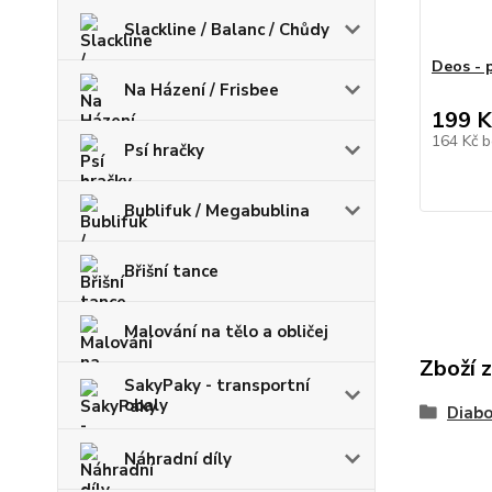
Slackline / Balanc / Chůdy
Deos - 
Na Házení / Frisbee
199 K
164 Kč
b
Psí hračky
Bublifuk / Megabublina
Břišní tance
Malování na tělo a obličej
Zboží 
SakyPaky - transportní
obaly
Diabo
Náhradní díly