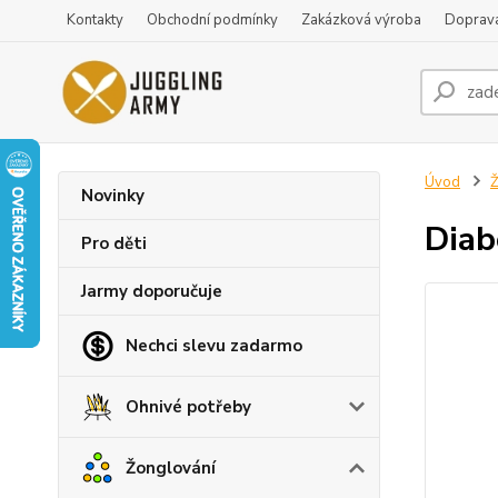
Kontakty
Obchodní podmínky
Zakázková výroba
Doprava
Úvod
Ž
Novinky
Diab
Pro děti
Jarmy doporučuje
Nechci slevu zadarmo
Ohnivé potřeby
Žonglování