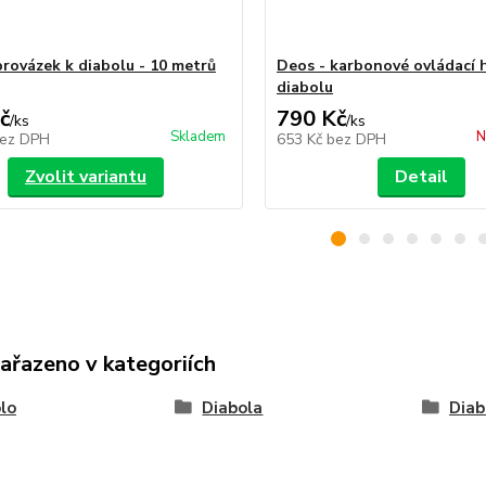
provázek k diabolu - 10 metrů
Deos - karbonové ovládací 
diabolu
č
790 Kč
/
ks
/
ks
Skladem
N
ez DPH
653 Kč
bez DPH
Zvolit variantu
Detail
zařazeno v kategoriích
lo
Diabola
Diab