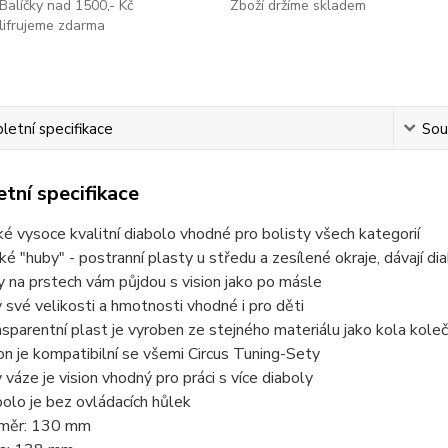
Balíčky nad 1500,- Kč
Zboží držíme skladem
lifrujeme zdarma
etní specifikace
Souv
tní specifikace
ké vysoce kvalitní diabolo vhodné pro bolisty všech kategorií
oké "huby" - postranní plasty u středu a zesílené okraje, dávají d
ky na prstech vám půjdou s vision jako po másle
y své velikosti a hmotnosti vhodné i pro děti
nsparentní plast je vyroben ze stejného materiálu jako kola koleč
ion je kompatibilní se všemi Circus Tuning-Sety
y váze je vision vhodný pro práci s více diaboly
bolo je bez ovládacích hůlek
měr: 130 mm