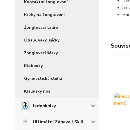
šíř
Kontaktní žonglování
hmo
Bar
Kruhy na žonglování
Žonglovací talíře
Obaly, vaky, sáčky
Souvise
Žonglovací šátky
Klobouky
Gymnastická stuha
Klaunský nos
Jednokolky
Ultimátní Zábava / Skill