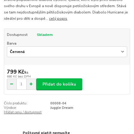
svého druhu v Evropě a nově disponuje petiložiskovým středem. Stává
se tam nejdostupnějším pětiložiskovým diabolem. Diabolo Hurricane je
ideální pro děti a dospě...
celý popis
Dostupnost
Skladem
Barva
799 Kč
/
ks
660 Kč
bez DPH
Přidat do košíku
Číslo produktu:
00008-04
Výrobce:
Juggle Dream
Hlídat cenu / dostupnost
Poštovné platit nemusíte