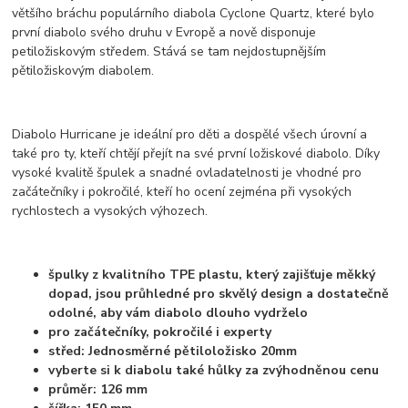
většího bráchu populárního diabola Cyclone Quartz, které bylo
první diabolo svého druhu v Evropě a nově disponuje
petiložiskovým středem. Stává se tam nejdostupnějším
pětiložiskovým diabolem.
Diabolo Hurricane je ideální pro děti a dospělé všech úrovní a
také pro ty, kteří chtějí přejít na své první ložiskové diabolo. Díky
vysoké kvalitě špulek a snadné ovladatelnosti je vhodné pro
začátečníky i pokročilé, kteří ho ocení zejména při vysokých
rychlostech a vysokých výhozech.
špulky z kvalitního TPE plastu, který zajišťuje měkký
dopad, jsou průhledné pro skvělý design a dostatečně
odolné, aby vám diabolo dlouho vydrželo
pro začátečníky, pokročilé i experty
střed: Jednosměrné pětiloložisko 20mm
vyberte si k diabolu také hůlky za zvýhodněnou cenu
průměr: 126 mm