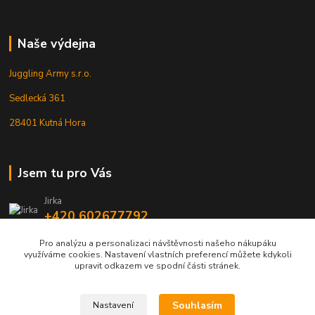
Naše výdejna
Juggling Army s.r.o.
Sedlecká 361
28401 Kutná Hora
Jsem tu pro Vás
Jirka
+420 602677792
Pro analýzu a personalizaci návštěvnosti našeho nákupáku
info@jarmy.cz
využíváme cookies. Nastavení vlastních preferencí můžete kdykoli
upravit odkazem ve spodní části stránek.
Souhlasím
Nastavení