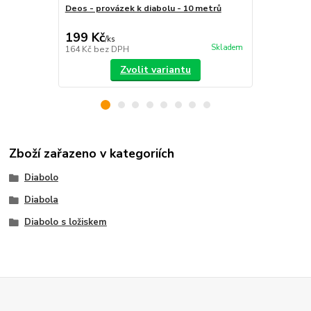
Deos - provázek k diabolu - 10 metrů
Geko - ovlád
199 Kč
270 Kč
/
ks
/
ks
Skladem
164 Kč
bez DPH
223 Kč
bez 
Zvolit variantu
Zboží zařazeno v kategoriích
Diabolo
Diabola
Diabolo s ložiskem