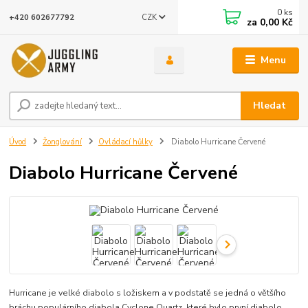
0
ks
CZK
+420 602677792
za
0,00 Kč
Menu
Hledat
Úvod
Žonglování
Ovládací hůlky
Diabolo Hurricane Červené
Diabolo Hurricane Červené
Hurricane je velké diabolo s ložiskem a v podstatě se jedná o většího
bráchu populárního diabola Cyclone Quartz, které bylo první diabolo