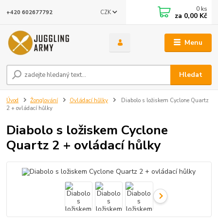
0
ks
CZK
+420 602677792
za
0,00 Kč
Menu
Hledat
Úvod
Žonglování
Ovládací hůlky
Diabolo s ložiskem Cyclone Quartz
2 + ovládací hůlky
Diabolo s ložiskem Cyclone
Quartz 2 + ovládací hůlky