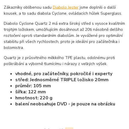
Zákazníky oblíbenou sadu
Diabolo Jester
jsme doplnili o další
kousek, a to sadu diabola Cyclone, ovládacích hůlek Superglass.
Diabolo Cyclone Quartz 2 má extra široký střed s vysoce kvalitním
trojitým ložiskem, umožňujícím dosáhnout až 20ti násobně delšího
roztočení oproti standardním diabolům. Je vyvážené pro optimální
stabilitu při všech rychlostech, proto je ideální pro začátečníka i
bolomistra.
Quartz je z průsvitného měkkého TPE plastu, odolnému proti
poškrábání a výborně tlumícímu i nárazy z velkých výšek.
vhodné, pro začátečníky, pokročilé i experty
střed: Jednosměrné TRIPLE ložisko 20mm
průměr: 105 mm
šířka: 122 mm
hmotnost: 220 g
balení neobsahuje DVD - je pouze na obrázku