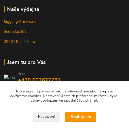
Naše výdejna
Juggling Army s.r.o.
Sedlecká 361
28401 Kutná Hora
Jsem tu pro Vás
Jirka
+420 602677792
Pro analýzu a personalizaci návštěvnosti našeho nákupáku
info@jarmy.cz
využíváme cookies. Nastavení vlastních preferencí můžete kdykoli
upravit odkazem ve spodní části stránek.
Souhlasím
Nastavení