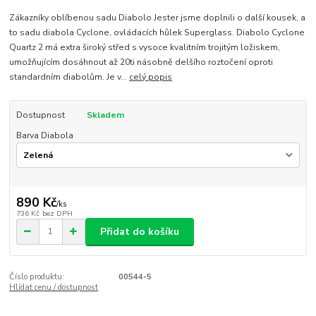
Zákazníky oblíbenou sadu Diabolo Jester jsme doplnili o další kousek, a
to sadu diabola Cyclone, ovládacích hůlek Superglass. Diabolo Cyclone
Quartz 2 má extra široký střed s vysoce kvalitním trojitým ložiskem,
umožňujícím dosáhnout až 20ti násobně delšího roztočení oproti
standardním diabolům. Je v...
celý popis
Dostupnost
Skladem
Barva Diabola
890 Kč
/
ks
736 Kč
bez DPH
Přidat do košíku
Číslo produktu:
00544-5
Hlídat cenu / dostupnost