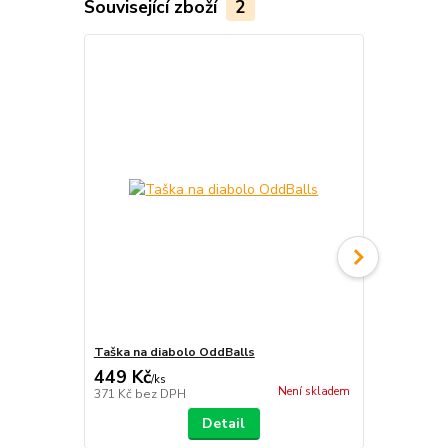
Související zboží
2
Taška na diabolo OddBalls
Diabolo Cyc
449 Kč
799 Kč
/
ks
/
ks
Není skladem
371 Kč
bez DPH
660 Kč
bez 
Detail