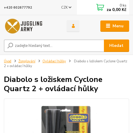
0
ks
CZK
+420 602677792
za
0,00 Kč
Menu
Hledat
Úvod
Žonglování
Ovládací hůlky
Diabolo s ložiskem Cyclone Quartz
2 + ovládací hůlky
Diabolo s ložiskem Cyclone
Quartz 2 + ovládací hůlky