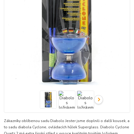
Zákazníky oblíbenou sadu Diabolo Jester jsme doplnili o další kousek, a
to sadu diabola Cyclone, ovládacích hůlek Superglass. Diabolo Cyclone
Quartz 2 má extra široký střed s vysoce kvalitním trojitým ložiskem,