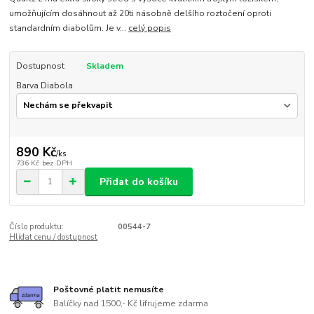
umožňujícím dosáhnout až 20ti násobně delšího roztočení oproti
standardním diabolům. Je v...
celý popis
Dostupnost
Skladem
Barva Diabola
890 Kč
/
ks
736 Kč
bez DPH
Přidat do košíku
Číslo produktu:
00544-7
Hlídat cenu / dostupnost
Poštovné platit nemusíte
Balíčky nad 1500,- Kč lifrujeme zdarma