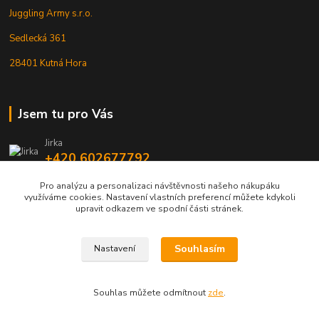
Juggling Army s.r.o.
Sedlecká 361
28401 Kutná Hora
Jsem tu pro Vás
Jirka
+420 602677792
Pro analýzu a personalizaci návštěvnosti našeho nákupáku
info@jarmy.cz
využíváme cookies. Nastavení vlastních preferencí můžete kdykoli
upravit odkazem ve spodní části stránek.
Souhlasím
Nastavení
Kopyrájt - Jarmy.cz
Souhlas můžete odmítnout
zde
.