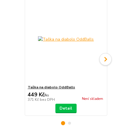
Taška na diabolo OddBalls
Diabolo Cyc
449 Kč
799 Kč
/
ks
/
ks
Není skladem
371 Kč
bez DPH
660 Kč
bez 
Detail