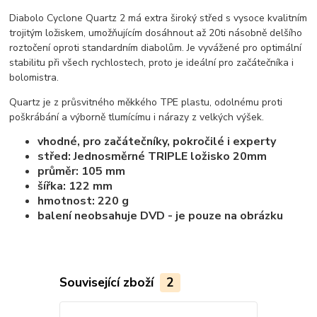
Diabolo Cyclone Quartz 2 má extra široký střed s vysoce kvalitním
trojitým ložiskem, umožňujícím dosáhnout až 20ti násobně delšího
roztočení oproti standardním diabolům. Je vyvážené pro optimální
stabilitu při všech rychlostech, proto je ideální pro začátečníka i
bolomistra.
Quartz je z průsvitného měkkého TPE plastu, odolnému proti
poškrábání a výborně tlumícímu i nárazy z velkých výšek.
vhodné, pro začátečníky, pokročilé i experty
střed: Jednosměrné TRIPLE ložisko 20mm
průměr: 105 mm
šířka: 122 mm
hmotnost: 220 g
balení neobsahuje DVD - je pouze na obrázku
Související zboží
2