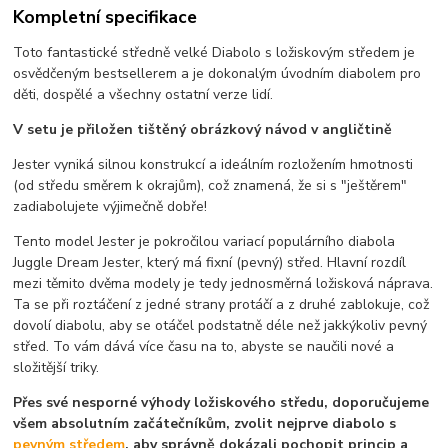
Kompletní specifikace
Toto fantastické středně velké Diabolo s ložiskovým středem je
osvědčeným bestsellerem a je dokonalým úvodním diabolem pro
děti, dospělé a všechny ostatní verze lidí.
V setu je přiložen tištěný obrázkový návod v angličtině
Jester vyniká silnou konstrukcí a ideálním rozložením hmotnosti
(od středu směrem k okrajům), což znamená, že si s "ještěrem"
zadiabolujete výjimečně dobře!
Tento model Jester je pokročilou variací populárního diabola
Juggle Dream Jester, který má fixní (pevný) střed. Hlavní rozdíl
mezi těmito dvěma modely je tedy jednosměrná ložisková náprava.
Ta se při roztáčení z jedné strany protáčí a z druhé zablokuje, což
dovolí diabolu, aby se otáčel podstatně déle než jakkýkoliv pevný
střed. To vám dává více času na to, abyste se naučili nové a
složitější triky.
Přes své nesporné výhody ložiskového středu, doporučujeme
všem absolutním začátečníkům, zvolit nejprve diabolo s
pevným středem
, aby správně dokázali pochopit princip a