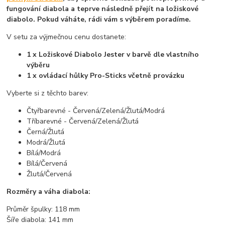
fungování diabola a teprve následně přejít na ložiskové
diabolo. Pokud váháte, rádi vám s výběrem poradíme.
V setu za výjmečnou cenu dostanete:
1 x Ložiskové Diabolo Jester v barvě dle vlastního
výběru
1 x ovládací hůlky Pro-Sticks včetně provázku
Vyberte si z těchto barev:
Čtyřbarevné - Červená/Zelená/Žlutá/Modrá
Tříbarevné - Červená/Zelená/Žlutá
Černá/Žlutá
Modrá/Žlutá
Bílá/Modrá
Bílá/Červená
Žlutá/Červená
Rozměry a váha diabola:
Průměr špulky: 118 mm
Šíře diabola: 141 mm