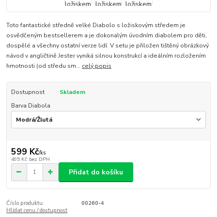
Toto fantastické středně velké Diabolo s ložiskovým středem je
osvědčeným bestsellerem a je dokonalým úvodním diabolem pro děti,
dospělé a všechny ostatní verze lidí. V setu je přiložen tištěný obrázkový
návod v angličtině Jester vyniká silnou konstrukcí a ideálním rozložením
hmotnosti (od středu sm...
celý popis
Dostupnost
Skladem
Barva Diabola
599 Kč
/
ks
495 Kč
bez DPH
Přidat do košíku
Číslo produktu:
00260-4
Hlídat cenu / dostupnost