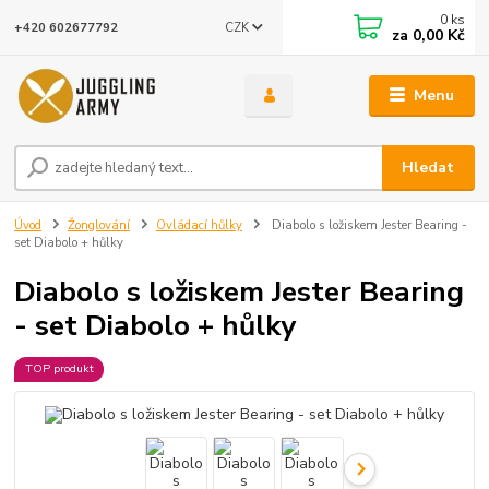
0
ks
CZK
+420 602677792
za
0,00 Kč
Menu
Hledat
Úvod
Žonglování
Ovládací hůlky
Diabolo s ložiskem Jester Bearing -
set Diabolo + hůlky
Diabolo s ložiskem Jester Bearing
- set Diabolo + hůlky
TOP produkt