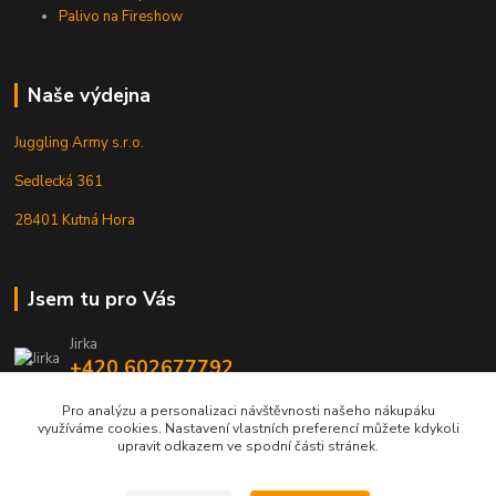
Palivo na Fireshow
Naše výdejna
Juggling Army s.r.o.
Sedlecká 361
28401 Kutná Hora
Jsem tu pro Vás
Jirka
+420 602677792
Pro analýzu a personalizaci návštěvnosti našeho nákupáku
info@jarmy.cz
využíváme cookies. Nastavení vlastních preferencí můžete kdykoli
upravit odkazem ve spodní části stránek.