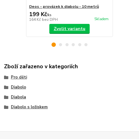
Deos - provázek k diabolu - 10 metrů
Henrys prov
199 Kč
199 Kč
/
ks
/
ks
Skladem
164 Kč
bez DPH
164 Kč
bez 
Zvolit variantu
Zboží zařazeno v kategoriích
Pro děti
Diabolo
Diabola
Diabolo s ložiskem