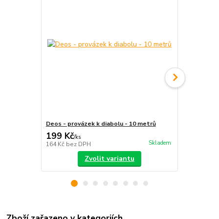
Deos - provázek k diabolu - 10 metrů
Deos - karbo
199 Kč
790 Kč
/
ks
/
ks
Skladem
164 Kč
bez DPH
653 Kč
bez 
Zvolit variantu
Zboží zařazeno v kategoriích