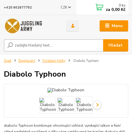
0
ks
CZK
+420 602677792
za
0,00 Kč
Menu
Hledat
Úvod
Žonglování
Ovládací hůlky
Diabolo Typhoon
Diabolo Typhoon
diabolo Typhoon kombinuje ohromující vzhled, vynikající výkon a fixní
střed perfektně vyvážené a díky váze směřované ke krajům diabola drží