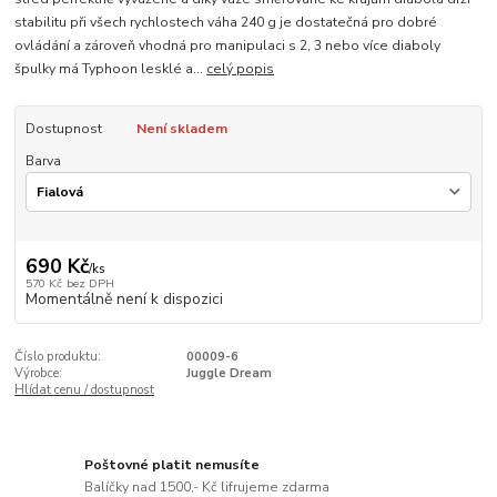
stabilitu při všech rychlostech váha 240 g je dostatečná pro dobré
ovládání a zároveň vhodná pro manipulaci s 2, 3 nebo více diaboly
špulky má Typhoon lesklé a...
celý popis
Dostupnost
Není skladem
Barva
690 Kč
/
ks
570 Kč
bez DPH
Momentálně není k dispozici
Číslo produktu:
00009-6
Výrobce:
Juggle Dream
Hlídat cenu / dostupnost
Poštovné platit nemusíte
Balíčky nad 1500,- Kč lifrujeme zdarma