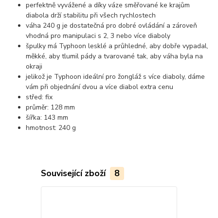
perfektně vyvážené a díky váze směřované ke krajům
diabola drží stabilitu při všech rychlostech
váha 240 g je dostatečná pro dobré ovládání a zároveň
vhodná pro manipulaci s 2, 3 nebo více diaboly
špulky má Typhoon lesklé a průhledné, aby dobře vypadal,
měkké, aby tlumil pády a tvarované tak, aby váha byla na
okraji
jelikož je Typhoon ideální pro žongláž s více diaboly, dáme
vám při objednání dvou a více diabol extra cenu
střed: fix
průměr: 128 mm
šířka: 143 mm
hmotnost: 240 g
Související zboží
8