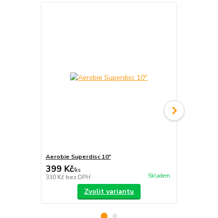
TOP produkt
Aerobie Superdisc 10"
Discraft 175
399 Kč
380 Kč
/
ks
/
ks
Skladem
330 Kč
bez DPH
314 Kč
bez 
Zvolit variantu