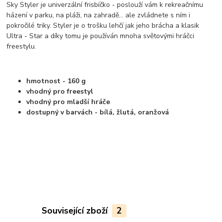
Sky Styler je univerzální frisbíčko - poslouží vám k rekreačnímu
házení v parku, na pláži, na zahradě... ale zvládnete s ním i
pokročilé triky. Styler je o trošku lehčí jak jeho brácha a klasik
Ultra - Star a díky tomu je používán mnoha světovými hráčci
freestylu.
hmotnost - 160 g
vhodný pro freestyl
vhodný pro mladší hráče
dostupný v barvách - bílá, žlutá, oranžová
Související zboží
2