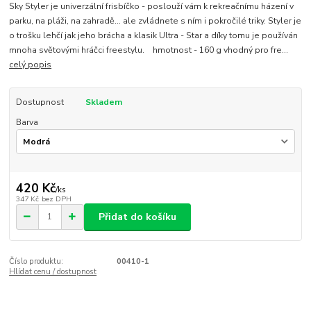
Sky Styler je univerzální frisbíčko - poslouží vám k rekreačnímu házení v
parku, na pláži, na zahradě... ale zvládnete s ním i pokročilé triky. Styler je
o trošku lehčí jak jeho brácha a klasik Ultra - Star a díky tomu je používán
mnoha světovými hráčci freestylu. hmotnost - 160 g vhodný pro fre...
celý popis
Dostupnost
Skladem
Barva
420 Kč
/
ks
347 Kč
bez DPH
Přidat do košíku
Číslo produktu:
00410-1
Hlídat cenu / dostupnost