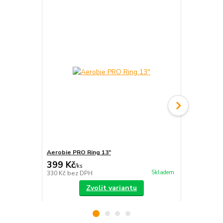
Aerobie PRO Ring 13"
Aerobie Or
399 Kč
399 Kč
/
ks
/
ks
Skladem
330 Kč
bez DPH
330 Kč
bez 
Zvolit variantu