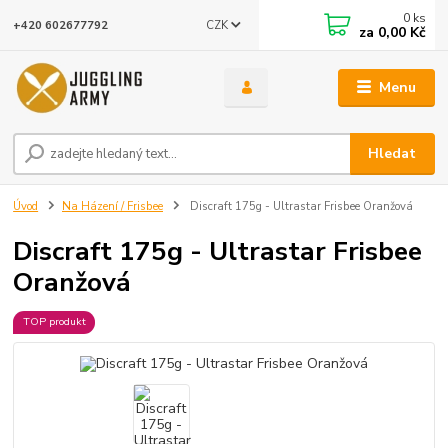
0
ks
CZK
+420 602677792
za
0,00 Kč
Menu
Hledat
Úvod
Na Házení / Frisbee
Discraft 175g - Ultrastar Frisbee Oranžová
Discraft 175g - Ultrastar Frisbee
Oranžová
TOP produkt