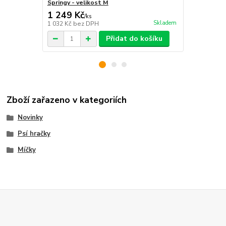
Springy - velikost M
Orbee-Tuff®
1 249 Kč
449 Kč
/
ks
/
ks
Skladem
1 032 Kč
bez DPH
371 Kč
bez 
Přidat do košíku
Zboží zařazeno v kategoriích
Novinky
Psí hračky
Míčky