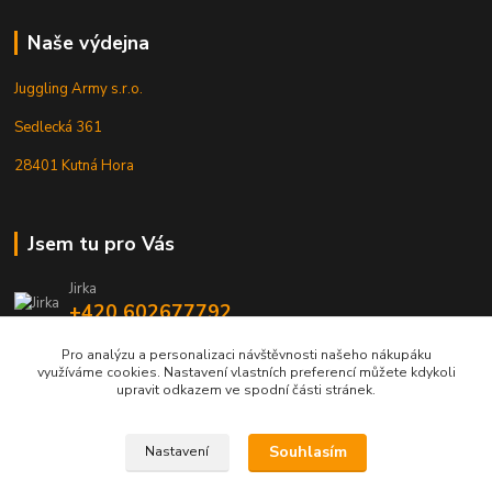
Naše výdejna
Juggling Army s.r.o.
Sedlecká 361
28401 Kutná Hora
Jsem tu pro Vás
Jirka
+420 602677792
Pro analýzu a personalizaci návštěvnosti našeho nákupáku
info@jarmy.cz
využíváme cookies. Nastavení vlastních preferencí můžete kdykoli
upravit odkazem ve spodní části stránek.
Souhlasím
Nastavení