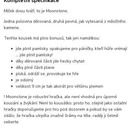
Kompletní specifikace
Míček dvou tváří, to je Moonstone.
Jedna polovina děrovaná, druhá pevná, jak vytesaná z měsíčního
kamene.
Tenhle kousek má plno bonusů, tak jen namátkou:
jde plnit pamlsky, opakujeme pro páníčky, kteří hůře vnímají
... jde plnit pamlsky!
díky děrované části jde hezky chytat
díky plné části plave
píská, odráží se, provokuje ke hře
je odolný
velikost 9 cm je tak akorát pro většinu plemen
! Moonstone je robustní hračka, ale není vhodná pro úporné
kousání a žvýkání. Není to kousátko, proto ho, stejně jako ostatní
hračky doporučujeme pro hru pod dozorem a pokud by se vám
zdálo, že hračka utrpěla značné šrámy na těle, raději ji šelmě
seberte.