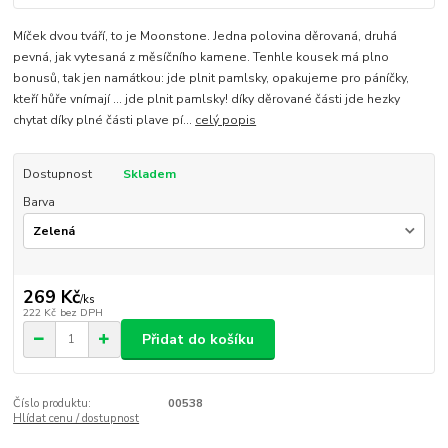
Míček dvou tváří, to je Moonstone. Jedna polovina děrovaná, druhá
pevná, jak vytesaná z měsíčního kamene. Tenhle kousek má plno
bonusů, tak jen namátkou: jde plnit pamlsky, opakujeme pro páníčky,
kteří hůře vnímají ... jde plnit pamlsky! díky děrované části jde hezky
chytat díky plné části plave pí...
celý popis
Dostupnost
Skladem
Barva
269 Kč
/
ks
222 Kč
bez DPH
Přidat do košíku
Číslo produktu:
00538
Hlídat cenu / dostupnost