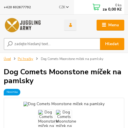
0
ks
CZK
+420 602677792
za
0,00 Kč
Menu
Hledat
Úvod
Psí hračky
Dog Comets Moonstone míček na pamlsky
Dog Comets Moonstone míček na
pamlsky
Novinka