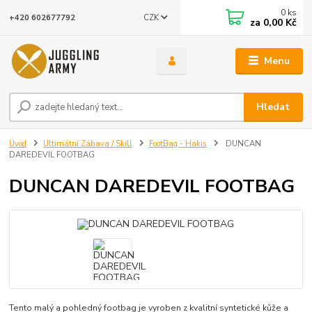
0
ks
CZK
+420 602677792
za
0,00 Kč
Menu
Hledat
Úvod
Ultimátní Zábava / Skill
FootBag - Hakis
DUNCAN
DAREDEVIL FOOTBAG
DUNCAN DAREDEVIL FOOTBAG
Tento malý a pohledný footbag je vyroben z kvalitní syntetické kůže a