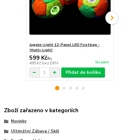
Juggle-Light 12-Panel LED Footbag -
Footbag Pro
'Multi-Light'
599 Kč
185 Kč
/
ks
/
ks
Skladem
495 Kč
bez DPH
153 Kč
bez 
Přidat do košíku
Zboží zařazeno v kategoriích
Novinky
Ultimátní Zábava / Skill