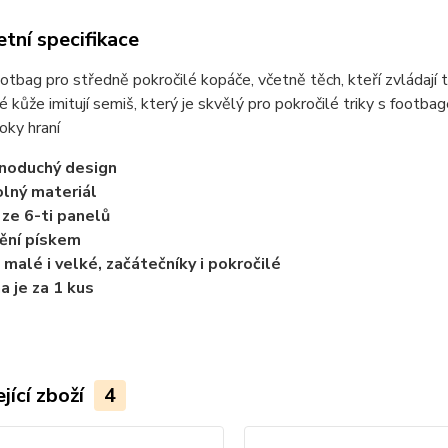
tní specifikace
otbag pro středně pokročilé kopáče, včetně těch, kteří zvládají t
é kůže imitují semiš, který je skvělý pro pokročilé triky s footb
roky hraní
noduchý design
lný materiál
í ze 6-ti panelů
ění pískem
 malé i velké, začátečníky i pokročilé
a je za 1 kus
jící zboží
4