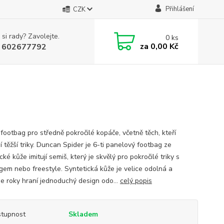
Přihlášení
CZK
 si rady? Zavolejte.
0
ks
za
0,00 Kč
 602677792
footbag pro středně pokročilé kopáče, včetně těch, kteří
í těžší triky. Duncan Spider je 6-ti panelový footbag ze
cké kůže imitují semiš, který je skvělý pro pokročilé triky s
gem nebo freestyle. Syntetická kůže je velice odolná a
je roky hraní jednoduchý design odo...
celý popis
tupnost
Skladem