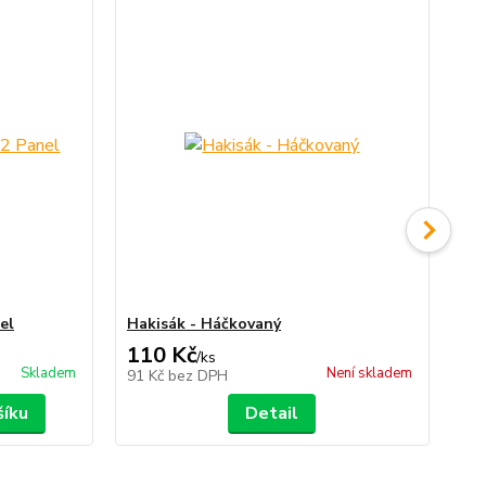
No
el
Hakisák - Háčkovaný
Fo
110 Kč
1
/
ks
Skladem
Není skladem
91 Kč
bez DPH
15
šíku
Detail