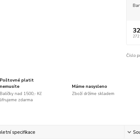
Bar
32
272
Číslo p
Poštovné platit
nemusíte
Máme nasysleno
Balíčky nad 1500,- Kč
Zboží držíme skladem
lifrujeme zdarma
etní specifikace
Sou