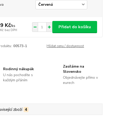
va
9 Kč
/
ks
Přidat do košíku
 Kč
bez DPH
roduktu:
00573-1
Hlídat cenu / dostupnost
Zasíláme na
Rodinný nákupák
Slovensko
U nás pochodíte s
Objednávejte přímo v
každým přáním
eurech
visející zboží
4