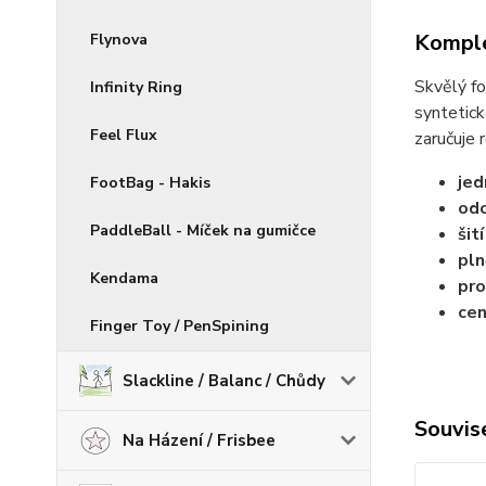
Komple
Flynova
Skvělý fo
Infinity Ring
syntetick
Feel Flux
zaručuje 
jed
FootBag - Hakis
odo
PaddleBall - Míček na gumičce
šit
pln
Kendama
pro
cen
Finger Toy / PenSpining
Slackline / Balanc / Chůdy
Souvise
Na Házení / Frisbee