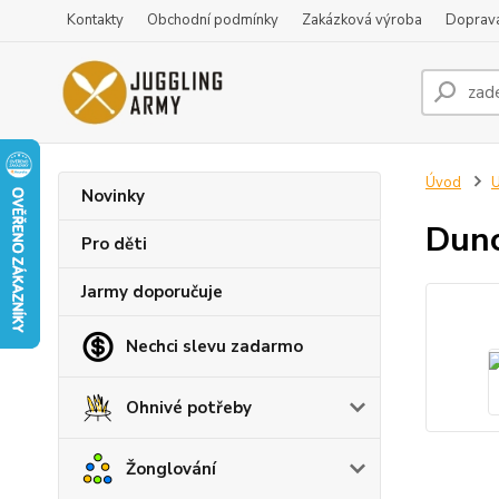
Kontakty
Obchodní podmínky
Zakázková výroba
Doprava
Úvod
U
Novinky
Dunc
Pro děti
Jarmy doporučuje
Nechci slevu zadarmo
Ohnivé potřeby
Žonglování