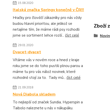
15.08.2020
Italská značka Springy konečně v ČR!!!
Hračky pro člověčí zákazníky pro nás vždy
budou hlavní prioritou, ale jelikož se
Zboží 
netajíme tím, že máme rádi psy rozhodli
jsme se sortiment lehce rozší...
číst celé
Novin
29.01.2020
Dvacet-dvacet
Vítáme vás v novém roce a hned z kraje
roku jsme se do toho pustili plnou parou a
máme tu pro vás nálož novinek, které
rozhodně stojí za to. Tady mů...
číst celé
21.09.2018
Nová Diabola skladem
To nejlepší od značek Sundia, Hyperspin a
Taibolo naleznete u nás v nákupáku.