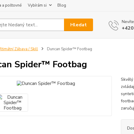
 a poštovné
Vybírám si
Blog
Nevíte
Hledat
+420
ltimátní Zábava / Skill
Duncan Spider™ Footbag
an Spider™ Footbag
Skvělý 
zvládaj
synteti
footba
zaruču
Dos