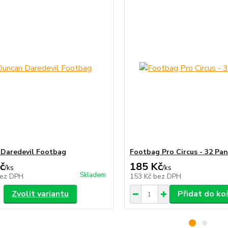
Daredevil Footbag
Footbag Pro Circus - 32 Pan
č
185 Kč
/
ks
/
ks
Skladem
ez DPH
153 Kč
bez DPH
Zvolit variantu
Přidat do ko