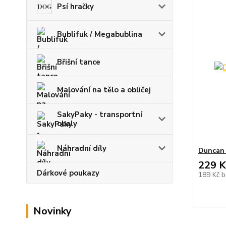
Psí hračky
Bublifuk / Megabublina
Břišní tance
Malování na tělo a obličej
SakyPaky - transportní
obaly
Náhradní díly
Duncan 
229 K
Dárkové poukazy
189 Kč
b
Novinky