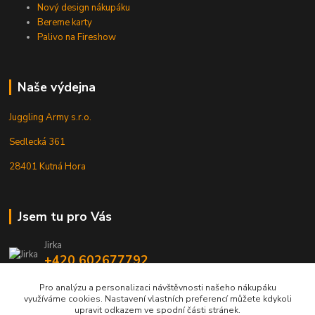
Nový design nákupáku
Bereme karty
Palivo na Fireshow
Naše výdejna
Juggling Army s.r.o.
Sedlecká 361
28401 Kutná Hora
Jsem tu pro Vás
Jirka
+420 602677792
Pro analýzu a personalizaci návštěvnosti našeho nákupáku
info@jarmy.cz
využíváme cookies. Nastavení vlastních preferencí můžete kdykoli
upravit odkazem ve spodní části stránek.