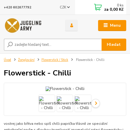
0
ks
CZK
+420 602677792
za
0,00 Kč
Menu
Hledat
Úvod
Žonglování
Flowerstick / Stick
Flowerstick - Chilli
Flowerstick - Chilli
vostrej jako břitva nebo spíš chilli paprička třásně ze speciální
antivibrační pryže s dlouhou trvanlivostí zpomalující rotaci flowersticku i