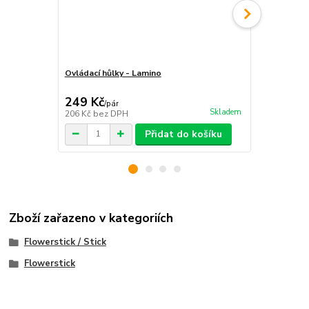
Ovládací hůlky - Lamino
Ovládací hůl
249 Kč
199 Kč
/
pár
/
pá
Skladem
206 Kč
bez DPH
164 Kč
bez 
Přidat do košíku
Zboží zařazeno v kategoriích
Flowerstick / Stick
Flowerstick