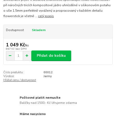
při náročných tricích kompozitové jádro uhnízděné v silikonovém potahu
o síle 1,5mm perfektně vyvážený a propracovaný v každém detailu
flowerstick je včetně ...
celý popis
Dostupnost
Skladem
1 049 Kč
/
ks
867 Kč
bez DPH
Přidat do košíku
Číslo produktu:
00012
Výrobce:
Jarmy
Hlídat cenu / dostupnost
Poštovné platit nemusíte
Balíčky nad 1500,- Kč lifrujeme zdarma
Máme nasysleno