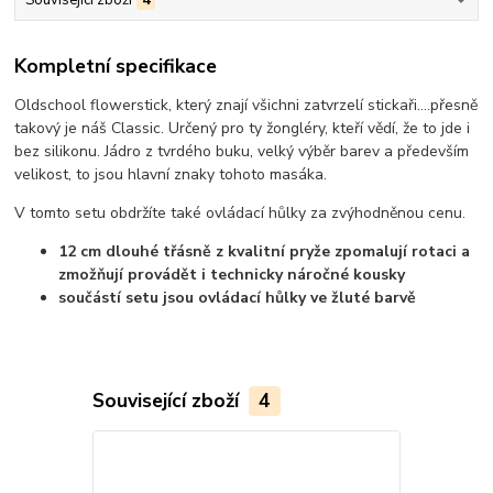
Kompletní specifikace
Oldschool flowerstick, který znají všichni zatvrzelí stickaři....přesně
takový je náš Classic. Určený pro ty žongléry, kteří vědí, že to jde i
bez silikonu. Jádro z tvrdého buku, velký výběr barev a především
velikost, to jsou hlavní znaky tohoto masáka.
V tomto setu obdržíte také ovládací hůlky za zvýhodněnou cenu.
12 cm dlouhé třásně z kvalitní pryže zpomalují rotaci a
zmožňují provádět i technicky náročné kousky
součástí setu jsou ovládací hůlky ve žluté barvě
Související zboží
4