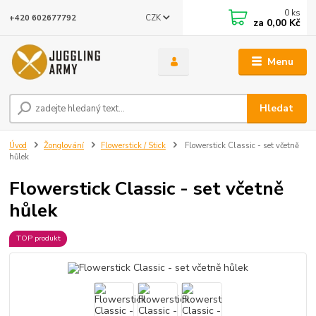
0
ks
CZK
+420 602677792
za
0,00 Kč
Menu
Hledat
Úvod
Žonglování
Flowerstick / Stick
Flowerstick Classic - set včetně
hůlek
Flowerstick Classic - set včetně
hůlek
TOP produkt