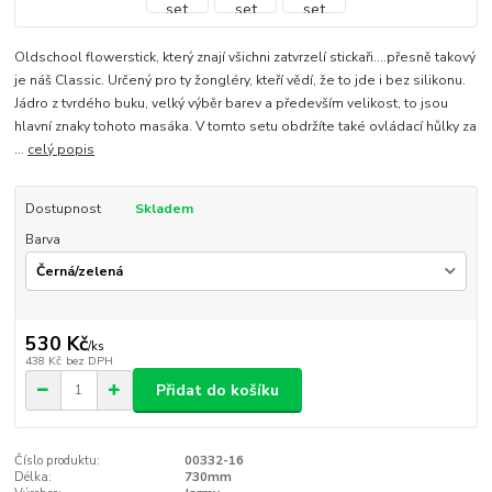
Oldschool flowerstick, který znají všichni zatvrzelí stickaři....přesně takový
je náš Classic. Určený pro ty žongléry, kteří vědí, že to jde i bez silikonu.
Jádro z tvrdého buku, velký výběr barev a především velikost, to jsou
hlavní znaky tohoto masáka. V tomto setu obdržíte také ovládací hůlky za
...
celý popis
Dostupnost
Skladem
Barva
530 Kč
/
ks
438 Kč
bez DPH
Přidat do košíku
Číslo produktu:
00332-16
Délka:
730mm