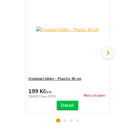
Ovládací hůlky - Plastic 45 cm
Ovládací hů
mm
199 Kč
230 Kč
/
pár
/
pá
Není skladem
164 Kč
bez DPH
190 Kč
bez 
Detail