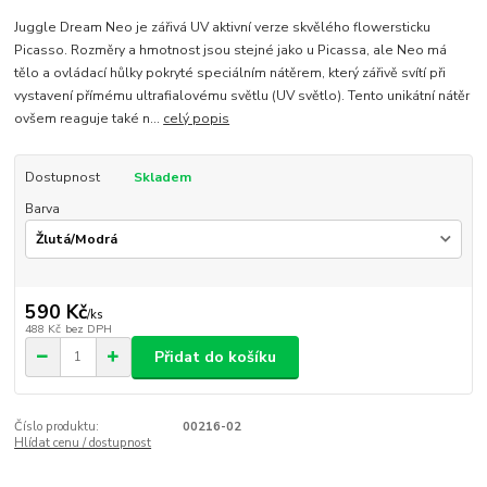
Juggle Dream Neo je zářivá UV aktivní verze skvělého flowersticku
Picasso. Rozměry a hmotnost jsou stejné jako u Picassa, ale Neo má
tělo a ovládací hůlky pokryté speciálním nátěrem, který zářivě svítí při
vystavení přímému ultrafialovému světlu (UV světlo). Tento unikátní nátěr
ovšem reaguje také n...
celý popis
Dostupnost
Skladem
Barva
590 Kč
/
ks
488 Kč
bez DPH
Přidat do košíku
Číslo produktu:
00216-02
Hlídat cenu / dostupnost