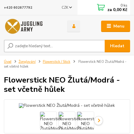
0
ks
CZK
+420 602677792
za
0,00 Kč
Menu
Hledat
Úvod
Žonglování
Flowerstick / Stick
Flowerstick NEO Žlutá/Modrá -
set včetně hůlek
Flowerstick NEO Žlutá/Modrá -
set včetně hůlek