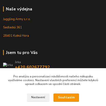
Naše výdejna
Juggling Army s.r.o.
Sedlecká 361
28401 Kutná Hora
Jsem tu pro Vás
Jirka
+420 602677792
Pro analýzu a personalizaci návštěvnosti našeho nákupáku
info@jarmy.cz
využíváme cookies. Nastavení vlastních preferencí můžete kdykoli
upravit odkazem ve spodní části stránek.
Souhlasím
Nastavení