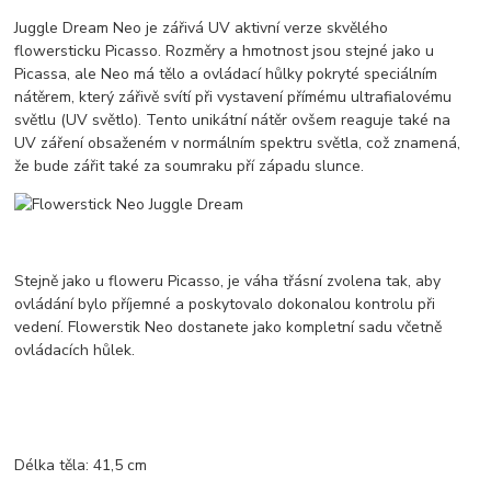
Juggle Dream Neo je zářivá UV aktivní verze skvělého
flowersticku Picasso. Rozměry a hmotnost jsou stejné jako u
Picassa, ale Neo má tělo a ovládací hůlky pokryté speciálním
nátěrem, který zářivě svítí při vystavení přímému ultrafialovému
světlu (UV světlo). Tento unikátní nátěr ovšem reaguje také na
UV záření obsaženém v normálním spektru světla, což znamená,
že bude zářit také za soumraku pří západu slunce.
Stejně jako u floweru Picasso, je váha třásní zvolena tak, aby
ovládání bylo příjemné a poskytovalo dokonalou kontrolu při
vedení. Flowerstik Neo dostanete jako kompletní sadu včetně
ovládacích hůlek.
Délka těla: 41,5 cm