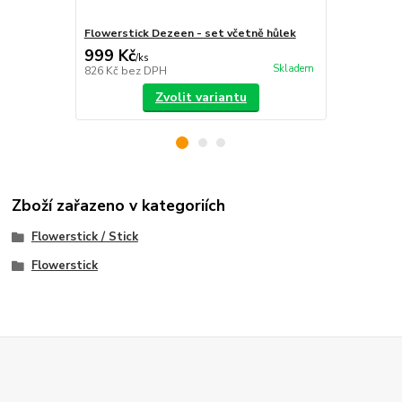
Flowerstick Dezeen - set včetně hůlek
Taška k Flo
999 Kč
249 Kč
/
ks
/
ks
Skladem
826 Kč
bez DPH
206 Kč
bez 
Zvolit variantu
Zboží zařazeno v kategoriích
Flowerstick / Stick
Flowerstick