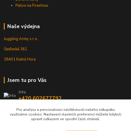
Palivo na Fireshow
Naše výdejna
Juggling Army s.r.o.
Sedlecká 361
28401 Kutná Hora
Jsem tu pro Vás
Jirka
+420 602677792
Pro analýzu a personalizaci návštěvnosti našeho nákupáku
info@jarmy.cz
využíváme cookies. Nastavení vlastních preferencí můžete kdykoli
upravit odkazem ve spodní části stránek.