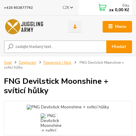
0
ks
CZK
+420 602677792
za
0,00 Kč
Menu
Hledat
Úvod
Žonglování
Flowerstick / Stick
FNG Devilstick Moonshine +
svíticí hůlky
FNG Devilstick Moonshine +
svíticí hůlky