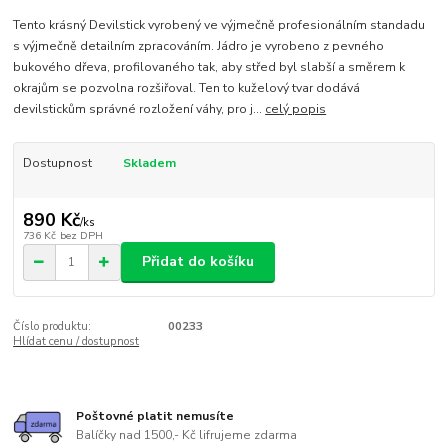
Tento krásný Devilstick vyrobený ve výjmečně profesionálním standadu
s výjmečně detailním zpracováním. Jádro je vyrobeno z pevného
bukového dřeva, profilovaného tak, aby střed byl slabší a směrem k
okrajům se pozvolna rozšiřoval. Ten to kuželový tvar dodává
devilstickům správné rozložení váhy, pro j...
celý popis
Dostupnost
Skladem
890 Kč
/
ks
736 Kč
bez DPH
Přidat do košíku
Číslo produktu:
00233
Hlídat cenu / dostupnost
Poštovné platit nemusíte
Balíčky nad 1500,- Kč lifrujeme zdarma