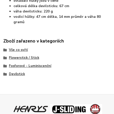
ovládací hůlky jsou v ceně
celková délka devilsticku: 67 cm
váha devilsticku: 220 g
vodící hůlky: 47 cm délka, 14 mm průměr a váha 80
gramů
Zboží zařazeno v kategoriích
Vše co svítí
Flowerstick / Stick
Fosforové - Luminiscenční
Devilstick