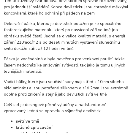
Ten to kuželový tvar dodává devilstickům správné rozložení váhy,
pro jednodušší ovládání. Konce devilsticku jsou chráněné měkkými
koncovkami, které ho ochrání při pádech na zem.
Dekorační páska, kterou je devilstick potažen je ze speciálního
fosforeskujícího materiálu, který po nasvícení září ve tmě (na
obrázku světlé části). Jedná se o velice kvalitní materiál s energií
záření 210mcd/m2 a po deseti minutách vystavení slunečnímu
svitu dokáže zářit až 12 hodin ve tmě.
Páska je voděodolná a byla navržena pro venkovní použití, takže
časem nedochází ke snižování svítivosti, tak jako je tomu u jiných
levnějších materiálů.
Vodící hůlky, které jsou součástí sady mají střed z 10mm silného
sklolaminátu a jsou potažené silikonem o sílé 2mm. Jsou extrémně
odolné proti zničení a stejně jako devilstick svítí ve tmě.
Celý set je desingově pěkně vyladěný a nadstandartně
zpracovaný. Jedná se opravdu o výjmečný devilstick.
svítí ve tmě
krásné zpracování