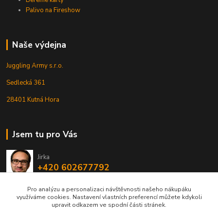
Palivo na Fireshow
Naše výdejna
Juggling Army s.r.o.
Sedlecká 361
28401 Kutná Hora
Jsem tu pro Vás
Jirka
+420 602677792
Pro analýzu a personalizaci návštěvnosti našeho nákupáku
info@jarmy.cz
využíváme cookies. Nastavení vlastních preferencí můžete kdykoli
upravit odkazem ve spodní části stránek.