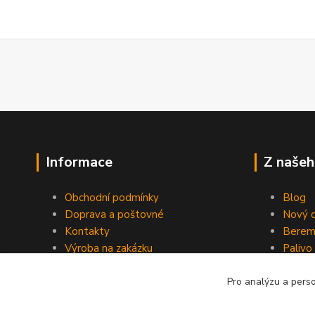
Informace
Z našeh
Obchodní podmínky
Blog
Doprava a poštovné
Nový d
Kontakty
Berem
Výroba na zakázku
Palivo
Kevlarové sedmero
Pro analýzu a pers