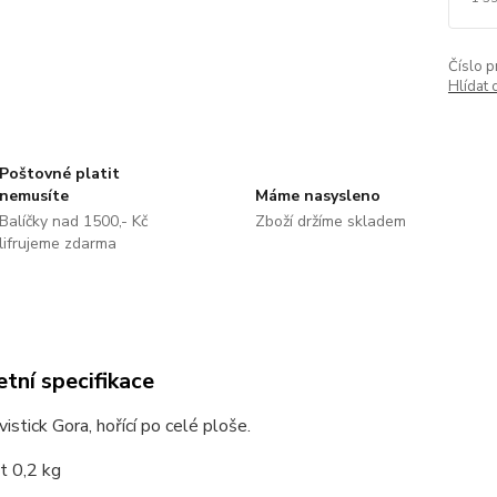
Číslo p
Hlídat 
Poštovné platit
nemusíte
Máme nasysleno
Balíčky nad 1500,- Kč
Zboží držíme skladem
lifrujeme zdarma
tní specifikace
vistick Gora, hořící po celé ploše.
 0,2 kg