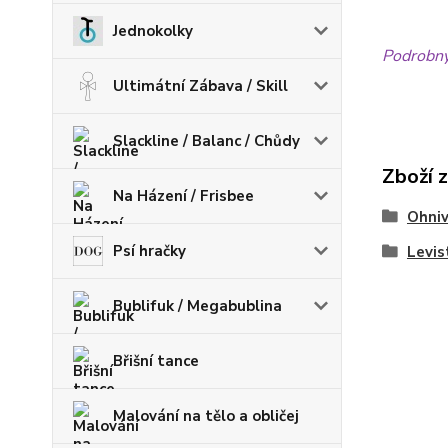
Jednokolky
Podrobný 
Ultimátní Zábava / Skill
Slackline / Balanc / Chůdy
Zboží 
Na Házení / Frisbee
Ohniv
Psí hračky
Levis
Bublifuk / Megabublina
Břišní tance
Malování na tělo a obličej