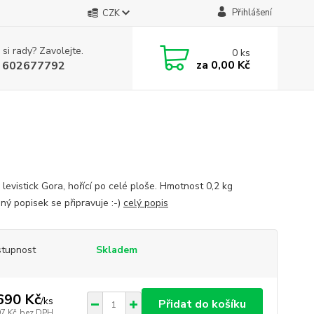
Přihlášení
CZK
 si rady? Zavolejte.
0
ks
za
0,00 Kč
 602677792
 levistick Gora, hořící po celé ploše. Hmotnost 0,2 kg
ný popisek se připravuje :-)
celý popis
tupnost
Skladem
690 Kč
/
ks
Přidat do košíku
97 Kč
bez DPH