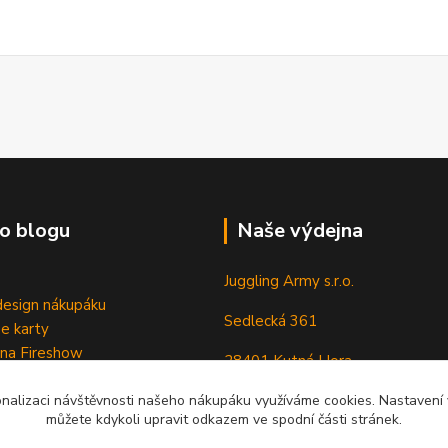
o blogu
Naše výdejna
Juggling Army s.r.o.
esign nákupáku
Sedlecká 361
e karty
 na Fireshow
28401 Kutná Hora
onalizaci návštěvnosti našeho nákupáku využíváme cookies. Nastavení v
můžete kdykoli upravit odkazem ve spodní části stránek.