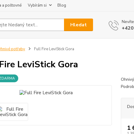
 a poštovné
Vybírám si
Blog
Nevíte
Hledat
+420
hnivé potřeby
Full Fire LeviStick Gora
 Fire LeviStick Gora
 ZDARMA
Ohnivý
Podrob
Dos
1 
1 3