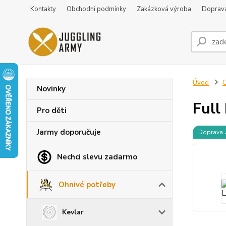
Kontakty
Obchodní podmínky
Zakázková výroba
Doprava
Úvod
O
Novinky
Full
Pro děti
Jarmy doporučuje
Doprava
Nechci slevu zadarmo
Ohnivé potřeby
Kevlar