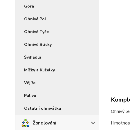
Gora
Ohnivé Poi
Ohnivé Tyče
Ohnivé Sticky
Švihadla
Míčky a Kuželky
Vějíře
Palivo
Komple
Ostatní ohnivátka
Ohnivý le
Hmotnost
Žonglování