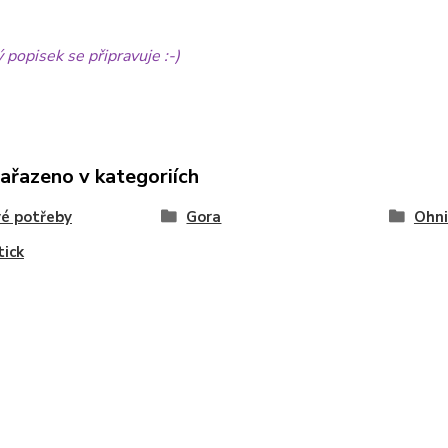
popisek se připravuje :-)
zařazeno v kategoriích
é potřeby
Gora
Ohni
tick