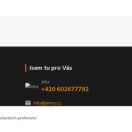
Jsem tu pro Vás
Jirka
+420 602677792
info@jarmy.cz
lastních preferencí