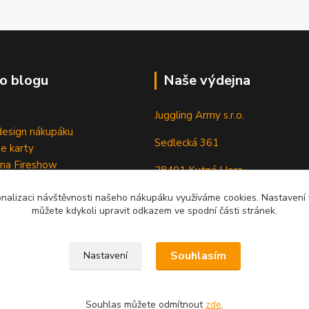
o blogu
Naše výdejna
Juggling Army s.r.o.
esign nákupáku
Sedlecká 361
e karty
 na Fireshow
28401 Kutná Hora
onalizaci návštěvnosti našeho nákupáku využíváme cookies. Nastavení v
můžete kdykoli upravit odkazem ve spodní části stránek.
Souhlasím
Nastavení
Souhlas můžete odmítnout
zde
.