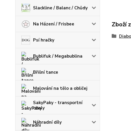
Slackline / Balanc / Chůdy
Zboží 
Na Házení / Frisbee
Diabo
Psí hračky
Bublifuk / Megabublina
Břišní tance
Malování na tělo a obličej
SakyPaky - transportní
obaly
Náhradní díly