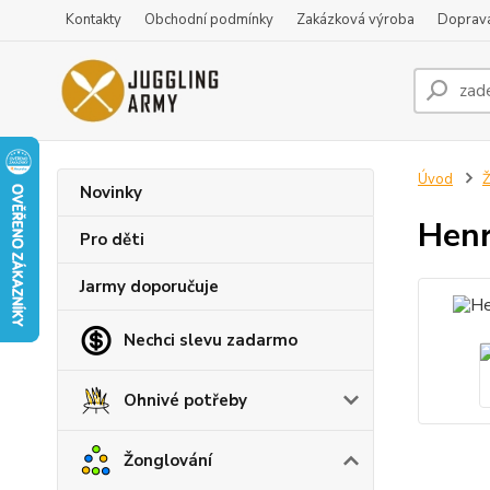
Kontakty
Obchodní podmínky
Zakázková výroba
Doprava
Úvod
Ž
Novinky
Henr
Pro děti
Jarmy doporučuje
Nechci slevu zadarmo
Ohnivé potřeby
Žonglování