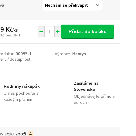
va
9 Kč
/
ks
Přidat do košíku
 Kč
bez DPH
roduktu:
00095-1
Výrobce:
Henrys
cenu / dostupnost
Zasíláme na
Rodinný nákupák
Slovensko
U nás pochodíte s
Objednávejte přímo v
každým přáním
eurech
visející zboží
4