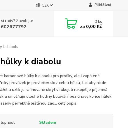
Přihlášení
CZK
 si rady? Zavolejte.
0
ks
za
0,00 Kč
 602677792
y k diabolu
hůlky k diabolu
vé karbonové hůlky k diabolu pro profíky, ale i zapálené
čníky provázek je provlečen skrz celou hůlku, tak aby nikde
žel a uzlík je rafinovaně ukryt v rukojeti rukojeť je příjemná
ek a umožňuje dlouhé hodiny bolování bez únavy konce hůlek
sazeny perfektně leštěnou zao...
celý popis
tupnost
Skladem