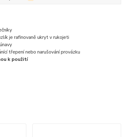
ečníky
lík je rafinovaně ukryt v rukojeti
 únavy
nící třepení nebo narušování provázku
ou k použití