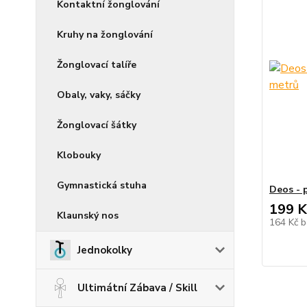
Kontaktní žonglování
Kruhy na žonglování
Žonglovací talíře
Obaly, vaky, sáčky
Žonglovací šátky
Klobouky
Gymnastická stuha
Deos - 
199 K
Klaunský nos
164 Kč
b
Jednokolky
Ultimátní Zábava / Skill