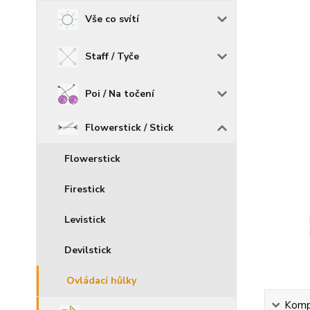
Vše co svítí
Staff / Tyče
Poi / Na točení
Flowerstick / Stick
Flowerstick
Firestick
Levistick
Devilstick
Ovládací hůlky
Kompl