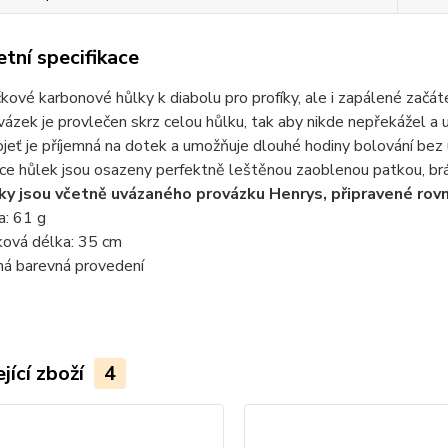
tní specifikace
čkové karbonové hůlky k diabolu pro profíky, ale i zapálené začát
vázek je provlečen skrz celou hůlku, tak aby nikde nepřekážel a uz
ojeť je příjemná na dotek a umožňuje dlouhé hodiny bolování bez
ce hůlek jsou osazeny perfektně leštěnou zaoblenou patkou, brá
ky jsou včetně uvázaného provázku Henrys, připravené rovn
a: 61 g
ková délka: 35 cm
ná barevná provedení
jící zboží
4