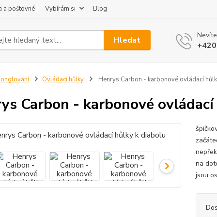
 a poštovné
Vybírám si
Blog
Nevíte
Hledat
+420
onglování
Ovládací hůlky
Henrys Carbon - karbonové ovládací hůlk
ys Carbon - karbonové ovládací 
špičko
začáte
nepřeká
na dot
jsou o
Dos