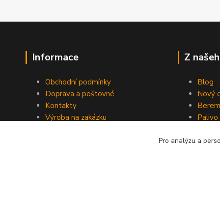
Informace
Z našeh
Obchodní podmínky
Blog
Doprava a poštovné
Nový d
Kontakty
Berem
Výroba na zakázku
Palivo
Kevlarové sedmero
Pro analýzu a pers
Kopyrájt - Jarmy.cz