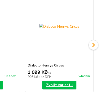
Diabolo Henrys Circus
Di
1 099 Kč
3
/
ks
Skladem
Skladem
908 Kč
bez DPH
33
Zvolit variantu