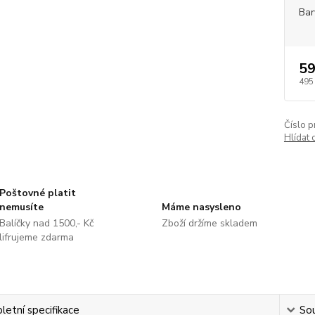
Bar
59
495
Číslo p
Hlídat 
Poštovné platit
nemusíte
Máme nasysleno
Balíčky nad 1500,- Kč
Zboží držíme skladem
lifrujeme zdarma
etní specifikace
Sou