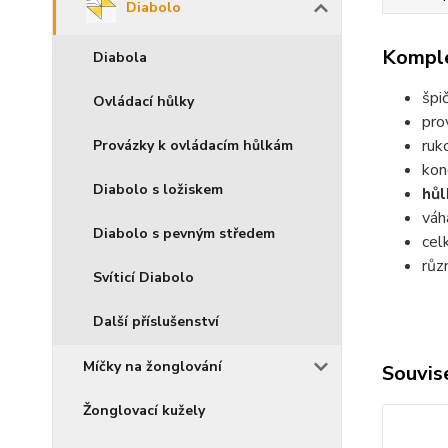
Diabolo
Komple
Diabola
špi
Ovládací hůlky
pro
ruk
Provázky k ovládacím hůlkám
kon
Diabolo s ložiskem
hůl
váh
Diabolo s pevným středem
cel
růz
Svíticí Diabolo
Další příslušenství
Míčky na žonglování
Souvise
Žonglovací kužely