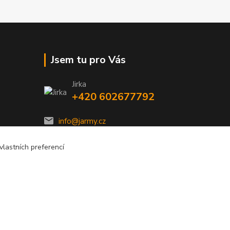
Jsem tu pro Vás
Jirka
+420 602677792
info@jarmy.cz
lastních preferencí