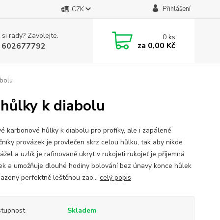
Přihlášení
CZK
 si rady? Zavolejte.
0
ks
za
0,00 Kč
 602677792
abolu
hůlky k diabolu
vé karbonové hůlky k diabolu pro profíky, ale i zapálené
čníky provázek je provlečen skrz celou hůlku, tak aby nikde
žel a uzlík je rafinovaně ukryt v rukojeti rukojeť je příjemná
ek a umožňuje dlouhé hodiny bolování bez únavy konce hůlek
sazeny perfektně leštěnou zao...
celý popis
tupnost
Skladem