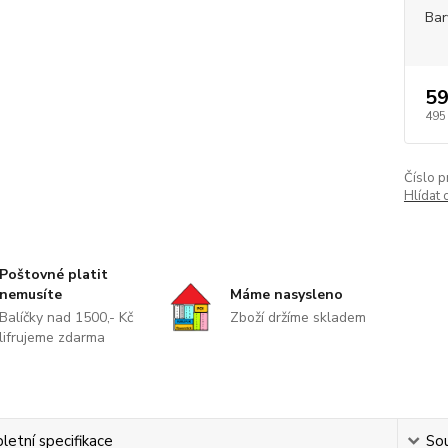
Bar
59
495
Číslo p
Hlídat 
Poštovné platit
nemusíte
Máme nasysleno
Balíčky nad 1500,- Kč
Zboží držíme skladem
lifrujeme zdarma
etní specifikace
Sou