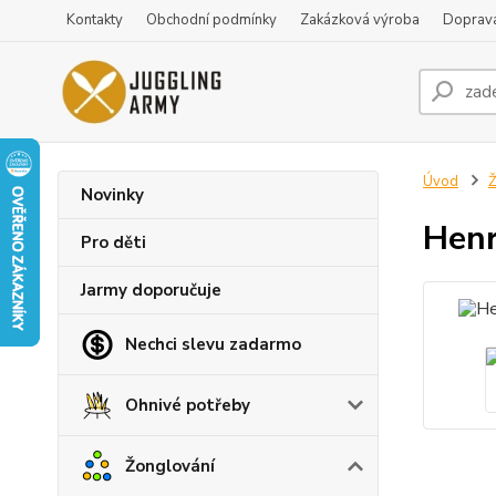
Kontakty
Obchodní podmínky
Zakázková výroba
Doprava
Úvod
Ž
Novinky
Henr
Pro děti
Jarmy doporučuje
Nechci slevu zadarmo
Ohnivé potřeby
Žonglování