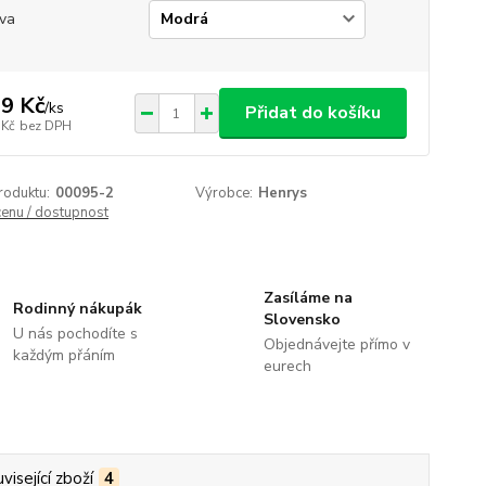
va
9 Kč
/
ks
Přidat do košíku
 Kč
bez DPH
roduktu:
00095-2
Výrobce:
Henrys
cenu / dostupnost
Zasíláme na
Rodinný nákupák
Slovensko
U nás pochodíte s
Objednávejte přímo v
každým přáním
eurech
visející zboží
4