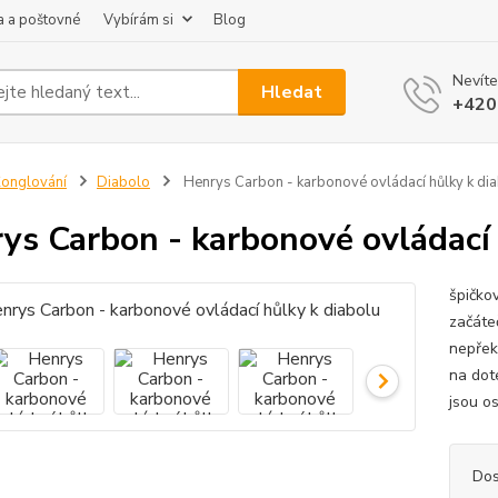
 a poštovné
Vybírám si
Blog
Nevíte
Hledat
+420
onglování
Diabolo
Henrys Carbon - karbonové ovládací hůlky k di
ys Carbon - karbonové ovládací 
špičko
začáte
nepřeká
na dot
jsou o
Dos