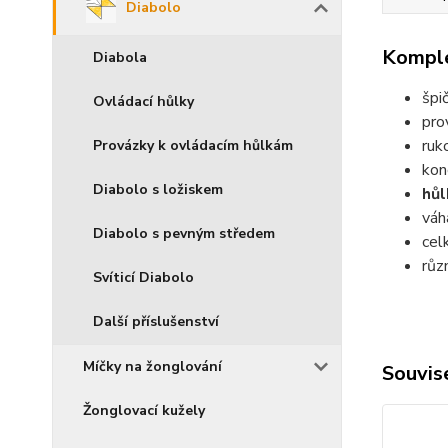
Diabolo
Komple
Diabola
špi
Ovládací hůlky
pro
ruk
Provázky k ovládacím hůlkám
kon
Diabolo s ložiskem
hůl
váh
Diabolo s pevným středem
cel
růz
Svíticí Diabolo
Další příslušenství
Míčky na žonglování
Souvise
Žonglovací kužely