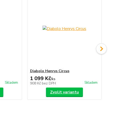
Diabolo Henrys Circus
Di
1 099 Kč
3
/
ks
Skladem
Skladem
908 Kč
bez DPH
33
Zvolit variantu