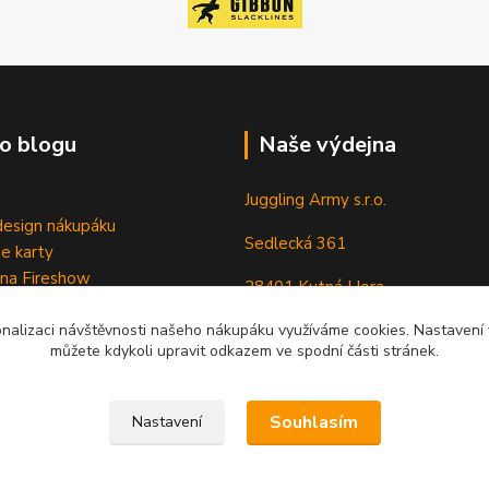
o blogu
Naše výdejna
Juggling Army s.r.o.
esign nákupáku
Sedlecká 361
e karty
 na Fireshow
28401 Kutná Hora
onalizaci návštěvnosti našeho nákupáku využíváme cookies. Nastavení v
můžete kdykoli upravit odkazem ve spodní části stránek.
Souhlasím
Nastavení