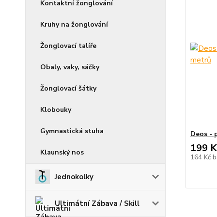
Kontaktní žonglování
Kruhy na žonglování
Žonglovací talíře
Obaly, vaky, sáčky
Žonglovací šátky
Klobouky
Gymnastická stuha
Deos - 
199 K
Klaunský nos
164 Kč
b
Jednokolky
Ultimátní Zábava / Skill