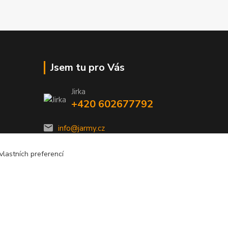
Jsem tu pro Vás
Jirka
+420 602677792
info@jarmy.cz
lastních preferencí