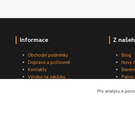
Informace
Z našeh
Obchodní podmínky
Blog
Doprava a poštovné
Nový d
Kontakty
Berem
Výroba na zakázku
Palivo
Kevlarové sedmero
Pro analýzu a pers