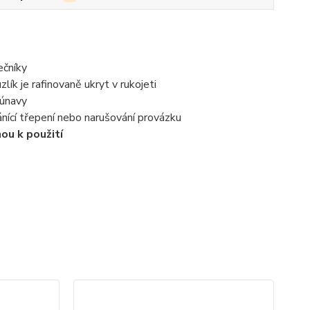
ečníky
lík je rafinovaně ukryt v rukojeti
 únavy
nící třepení nebo narušování provázku
ou k použití