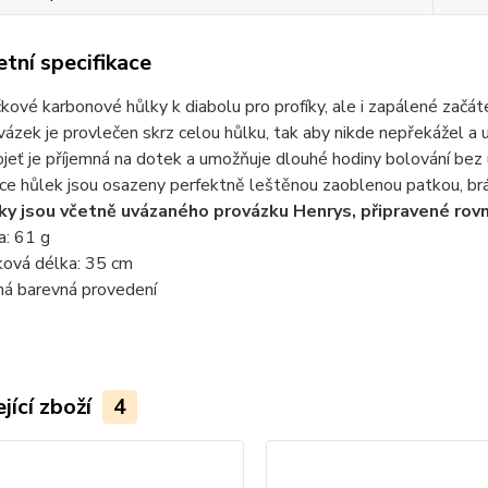
tní specifikace
čkové karbonové hůlky k diabolu pro profíky, ale i zapálené začát
vázek je provlečen skrz celou hůlku, tak aby nikde nepřekážel a uz
ojeť je příjemná na dotek a umožňuje dlouhé hodiny bolování bez
ce hůlek jsou osazeny perfektně leštěnou zaoblenou patkou, brá
ky jsou včetně uvázaného provázku Henrys, připravené rovn
a: 61 g
ková délka: 35 cm
ná barevná provedení
jící zboží
4