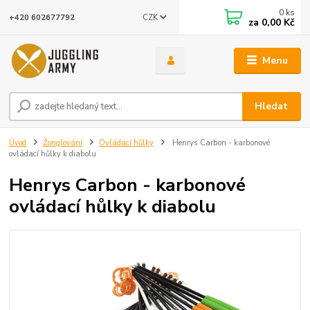
0
ks
CZK
+420 602677792
za
0,00 Kč
Menu
Hledat
Úvod
Žonglování
Ovládací hůlky
Henrys Carbon - karbonové
ovládací hůlky k diabolu
Henrys Carbon - karbonové
ovládací hůlky k diabolu