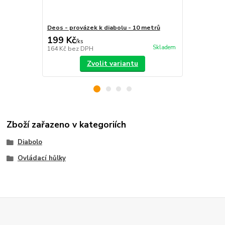
Deos - provázek k diabolu - 10 metrů
Diabolo Bea
199 Kč
449 Kč
/
ks
/
ks
Skladem
164 Kč
bez DPH
371 Kč
bez 
Zvolit variantu
Zboží zařazeno v kategoriích
Diabolo
Ovládací hůlky