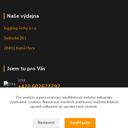
Naše výdejna
Juggling Army s.r.o.
Sedlecká 361
28401 Kutná Hora
Jsem tu pro Vás
Jirka
+420 602677792
Pro analýzu a personalizaci návštěvnosti našeho nákupáku
info@jarmy.cz
využíváme cookies. Nastavení vlastních preferencí můžete kdykoli
upravit odkazem ve spodní části stránek.
Souhlasím
Nastavení