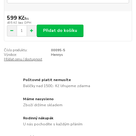
599 Kč
/
ks
495 Kč
bez DPH
Přidat do košíku
Číslo produktu:
00095-5
Výrobce:
Henrys
Hlídat cenu / dostupnost
Poštovné platit nemusíte
Balíčky nad 1500,- Kč lifrujeme zdarma
Máme nasysleno
Zboží držíme skladem
Rodinný nákupák
U nás pochodíte s každým přáním