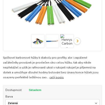
špičkové karbonové hůlky k diabolu pro profíky, ale i zapálené
začátečníky provázek je provlečen skrz celou hůlku, tak aby nikde
nepřekážel a uzlík je rafinovaně ukryt v rukojeti rukojeť je příjemná na
dotek a umožňuje dlouhé hodiny bolování bez únavy konce hůlek jsou
osazeny perfektně leštěnou zao...
celý popis
Dostupnost
Skladem
Barva