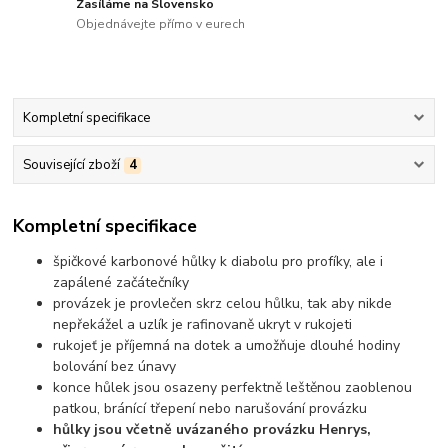
Zasíláme na Slovensko
Objednávejte přímo v eurech
Kompletní specifikace
Související zboží
4
Kompletní specifikace
špičkové karbonové hůlky k diabolu pro profíky, ale i
zapálené začátečníky
provázek je provlečen skrz celou hůlku, tak aby nikde
nepřekážel a uzlík je rafinovaně ukryt v rukojeti
rukojeť je příjemná na dotek a umožňuje dlouhé hodiny
bolování bez únavy
konce hůlek jsou osazeny perfektně leštěnou zaoblenou
patkou, bránící třepení nebo narušování provázku
hůlky jsou včetně uvázaného provázku Henrys,