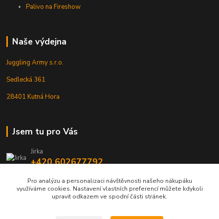
Palivo na Fireshow
Naše výdejna
Juggling Army s.r.o.
Sedlecká 361
28401 Kutná Hora
Jsem tu pro Vás
Jirka
+420 602677792
Pro analýzu a personalizaci návštěvnosti našeho nákupáku
info@jarmy.cz
využíváme cookies. Nastavení vlastních preferencí můžete kdykoli
upravit odkazem ve spodní části stránek.