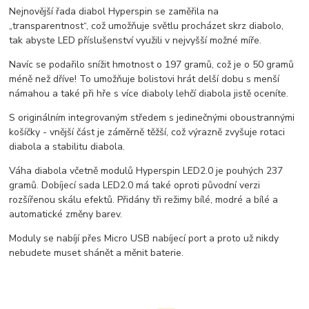
Nejnovější řada diabol Hyperspin se zaměřila na
„transparentnost“, což umožňuje světlu procházet skrz diabolo,
tak abyste LED příslušenství využili v nejvyšší možné míře.
Navíc se podařilo snížit hmotnost o 197 gramů, což je o 50 gramů
méně než dříve! To umožňuje bolistovi hrát delší dobu s menší
námahou a také při hře s více diaboly lehčí diabola jistě oceníte.
S originálním integrovaným středem s jedinečnými oboustrannými
košíčky - vnější část je záměrně těžší, což výrazně zvyšuje rotaci
diabola a stabilitu diabola.
Váha diabola včetně modulů Hyperspin LED2.0 je pouhých 237
gramů. Dobíjecí sada LED2.0 má také oproti původní verzi
rozšířenou skálu efektů. Přidány tři režimy bílé, modré a bílé a
automatické změny barev.
Moduly se nabíjí přes Micro USB nabíjecí port a proto už nikdy
nebudete muset shánět a měnit baterie.