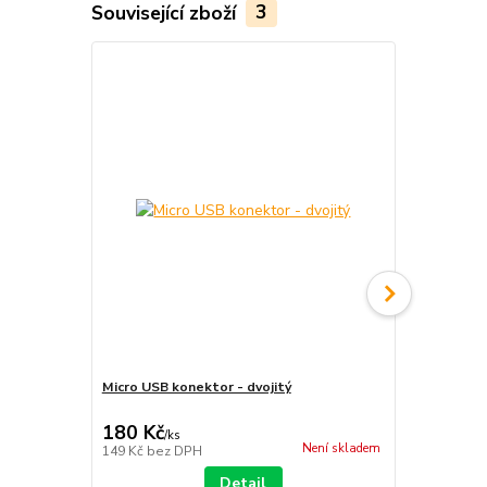
Související zboží
3
Micro USB konektor - dvojitý
HyperSpin C
180 Kč
1 490 Kč
/
ks
Není skladem
149 Kč
bez DPH
1 231 Kč
bez
Detail