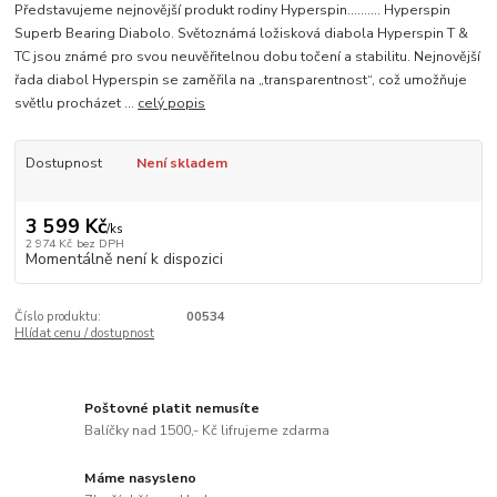
Představujeme nejnovější produkt rodiny Hyperspin.......... Hyperspin
Superb Bearing Diabolo. Světoznámá ložisková diabola Hyperspin T &
TC jsou známé pro svou neuvěřitelnou dobu točení a stabilitu. Nejnovější
řada diabol Hyperspin se zaměřila na „transparentnost“, což umožňuje
světlu procházet ...
celý popis
Dostupnost
Není skladem
3 599 Kč
/
ks
2 974 Kč
bez DPH
Momentálně není k dispozici
Číslo produktu:
00534
Hlídat cenu / dostupnost
Poštovné platit nemusíte
Balíčky nad 1500,- Kč lifrujeme zdarma
Máme nasysleno