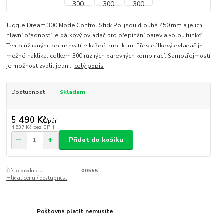
Juggle Dream 300 Mode Control Stick Poi jsou dlouhé 450 mm a jejich
hlavní předností je dálkový ovladač pro přepínání barev a volbu funkcí.
Tento úžasnými poi uchvátíte každé publikum. Přes dálkový ovladač je
možné naklikat celkem 300 různých barevných kombinací. Samozřejmostí
je možnost zvolit jedn...
celý popis
Dostupnost
Skladem
5 490 Kč
/
pár
4 537 Kč
bez DPH
Přidat do košíku
Číslo produktu:
00555
Hlídat cenu / dostupnost
Poštovné platit nemusíte