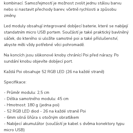
kombinací. Samozřejmostí je možnost zvolit jednu stálou barvu
nebo si nastavit přechody barev, včetně rychlosti a způsobu
změny.
Led moduly obsahují integrované dobíjecí baterie, které se nabíjejí
standatním micro USB portem. Součástí je také praktický bavlněný
sáček, do kterého si uložíte samotné poi a také příslušenství,
abyste měli vždy potřebné věci pohromadě.
Na koncích jsou silikonové knoby chránící Poi před nárazy. Po
sundání knobu objevíte dobíjecí port.
Každá Poi obsahuje 52 RGB LED (26 na každé straně)
Specifikace:
- Průměr modulu: 2,5 cm
- Délka samotného modulu: 45 cm
- Hmotnost: 180 g (jedna poi)
- 52 RGB LED diod - 26 na každé straně Poi
- 6mm silná šňůra s otočným obratlíkem
- Nabíjecí akumulátor (součástí je kabel s dvěma konektory typu
micro USB)