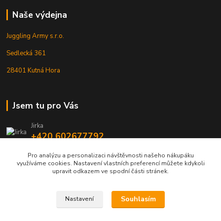
Naše výdejna
Juggling Army s.r.o.
Sedlecká 361
28401 Kutná Hora
Jsem tu pro Vás
Jirka
+420 602677792
Pro analýzu a personalizaci návštěvnosti našeho nákupáku
info@jarmy.cz
využíváme cookies. Nastavení vlastních preferencí můžete kdykoli
upravit odkazem ve spodní části stránek.
Souhlasím
Nastavení