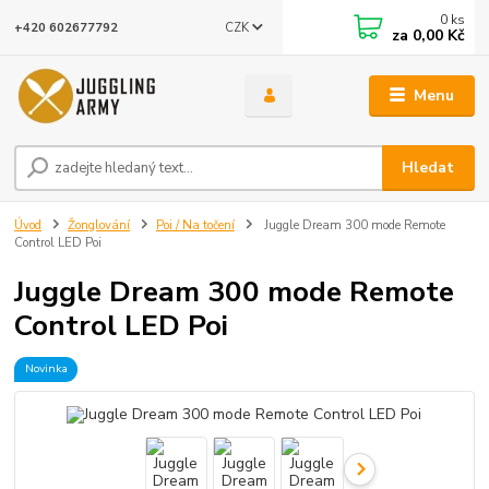
0
ks
CZK
+420 602677792
za
0,00 Kč
Menu
Hledat
Úvod
Žonglování
Poi / Na točení
Juggle Dream 300 mode Remote
Control LED Poi
Juggle Dream 300 mode Remote
Control LED Poi
Novinka