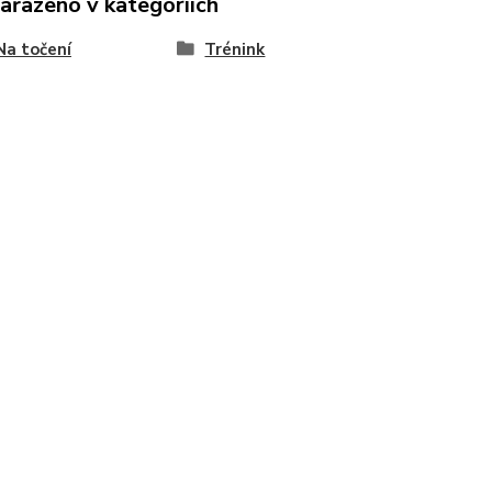
zařazeno v kategoriích
 Na točení
Trénink