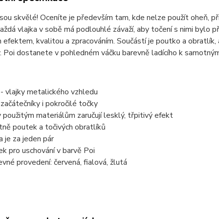
jsou skvělé! Oceníte je především tam, kde nelze použít oheň, př
Každá vlajka v sobě má podlouhlé závaží, aby točení s nimi bylo 
 efektem, kvalitou a zpracováním. Součástí je poutko a obratlík, a
. Poi dostanete v pohledném váčku barevně ladícího k samotným
 - vlajky metalického vzhledu
 začátečníky i pokročilé točky
y použitým materiálům zaručují lesklý, třpitivý efekt
tně poutek a točivých obratlíků
a je za jeden pár
ek pro uschování v barvě Poi
evné provedení: červená, fialová, žlutá