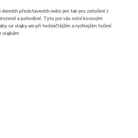
i denních představeních nebo jen tak pro zatočení z
přirozené a pohodlné. Tyto poi vás oslní kovovým
by se vlajky ani při techničtějším a rychlejším točení
 vlajkám.