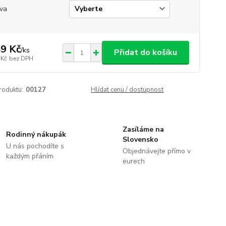
va
9 Kč
/
ks
Přidat do košíku
 Kč
bez DPH
roduktu:
00127
Hlídat cenu / dostupnost
Zasíláme na
Rodinný nákupák
Slovensko
U nás pochodíte s
Objednávejte přímo v
každým přáním
eurech