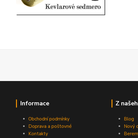
Informace
Z našeh
Obchodní podmínky
Blog
Doprava a poštovné
Nový d
Kontakty
Berem