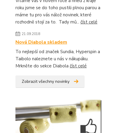
Vítáme vás v novém roce a hned z kraje
roku jsme se do toho pustili plnou parou a
máme tu pro vás nálož novinek, které
rozhodně stojí za to. Tady mů...
číst celé
21.09.2018
Nová Diabola skladem
To nejlepší od značek Sundia, Hyperspin a
Taibolo naleznete u nás v nákupáku.
Mrkněte do sekce Diabola
číst celé
Zobrazit všechny novinky