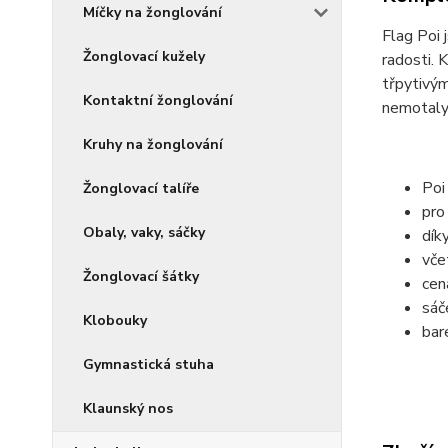
Míčky na žonglování
Flag Poi 
Žonglovací kužely
radosti. 
třpytivým
Kontaktní žonglování
nemotaly
Kruhy na žonglování
Poi
Žonglovací talíře
pro
Obaly, vaky, sáčky
dík
vče
Žonglovací šátky
cen
sáč
Klobouky
bar
Gymnastická stuha
Klaunský nos