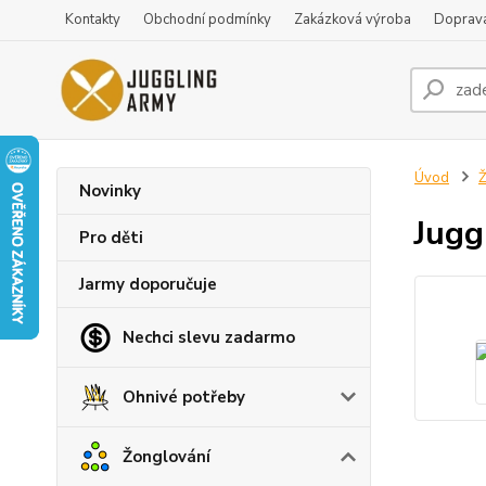
Kontakty
Obchodní podmínky
Zakázková výroba
Doprava
Úvod
Ž
Novinky
Jugg
Pro děti
Jarmy doporučuje
Nechci slevu zadarmo
Ohnivé potřeby
Žonglování