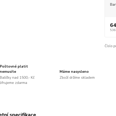
Bar
64
536
Číslo p
Poštovné platit
nemusíte
Máme nasysleno
Balíčky nad 1500,- Kč
Zboží držíme skladem
lifrujeme zdarma
tní specifikace