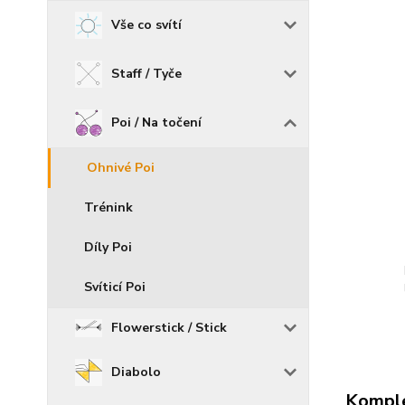
Vše co svítí
Staff / Tyče
Poi / Na točení
Ohnivé Poi
Trénink
Díly Poi
Svíticí Poi
Flowerstick / Stick
Diabolo
Komple