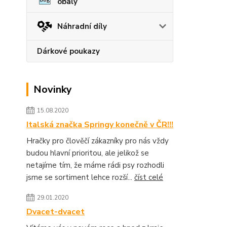
obaly
Náhradní díly
Dárkové poukazy
Novinky
15.08.2020
Italská značka Springy konečně v ČR!!!
Hračky pro člověčí zákazníky pro nás vždy
budou hlavní prioritou, ale jelikož se
netajíme tím, že máme rádi psy rozhodli
jsme se sortiment lehce rozší...
číst celé
29.01.2020
Dvacet-dvacet