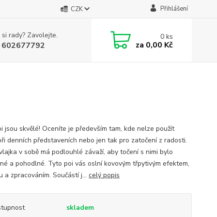
Přihlášení
CZK
 si rady? Zavolejte.
0
ks
za
0,00 Kč
 602677792
oi jsou skvělé! Oceníte je především tam, kde nelze použít
při denních představeních nebo jen tak pro zatočení z radosti.
vlajka v sobě má podlouhlé závaží, aby točení s nimi bylo
ené a pohodlné. Tyto poi vás oslní kovovým třpytivým efektem,
u a zpracováním. Součástí j...
celý popis
tupnost
skladem