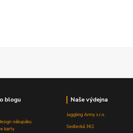
o blogu
Naše výdejna
Juggling Army s.r.o.
esign nákupáku
Sedlecká 361
e karty