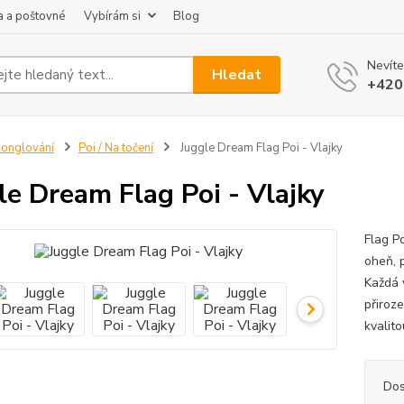
 a poštovné
Vybírám si
Blog
Nevíte
Hledat
+420
onglování
Poi / Na točení
Juggle Dream Flag Poi - Vlajky
le Dream Flag Poi - Vlajky
Flag P
oheň, 
Každá 
přiroz
kvalito
Dos