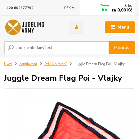
0
ks
CZK
+420 602677792
za
0,00 Kč
Menu
Hledat
Úvod
Žonglování
Poi / Na točení
Juggle Dream Flag Poi - Vlajky
Juggle Dream Flag Poi - Vlajky