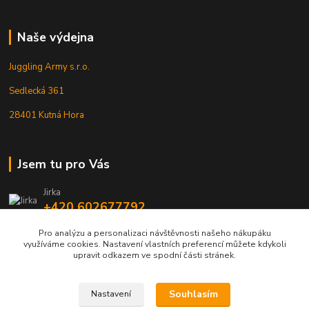
Naše výdejna
Juggling Army s.r.o.
Sedlecká 361
28401 Kutná Hora
Jsem tu pro Vás
Jirka
+420 602677792
Pro analýzu a personalizaci návštěvnosti našeho nákupáku
info@jarmy.cz
využíváme cookies. Nastavení vlastních preferencí můžete kdykoli
upravit odkazem ve spodní části stránek.
Souhlasím
Nastavení