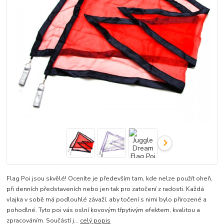
Flag Poi jsou skvělé! Oceníte je především tam, kde nelze použít oheň,
při denních představeních nebo jen tak pro zatočení z radosti. Každá
vlajka v sobě má podlouhlé závaží, aby točení s nimi bylo přirozené a
pohodlné. Tyto poi vás oslní kovovým třpytivým efektem, kvalitou a
zpracováním. Součástí j...
celý popis