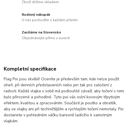
Zboží držíme skladem
Rodinný nákupák
U nás pochodíte s každým přáním
Zasíláme na Slovensko
Objednávejte přímo v eurech
Kompletní specifikace
Flag Poi jsou skvělé! Oceníte je především tam, kde nelze použít
oheň, při denních představeních nebo jen tak pro zatočení z
radosti. Každá vlajka v sobě má podlouhlé závaží, aby točení s nimi
bylo přirozené a pohodlné. Tyto poi vás oslní kovovým třpytivým
efektem, kvalitou a zpracováním. Součástí je poutko a obratlík,
aby se vlajky ani při techničtějším a rychlejším točení nemotaly. Poi
dostanete v pohledném váčku barevně ladícího k samotným
vlajkám.