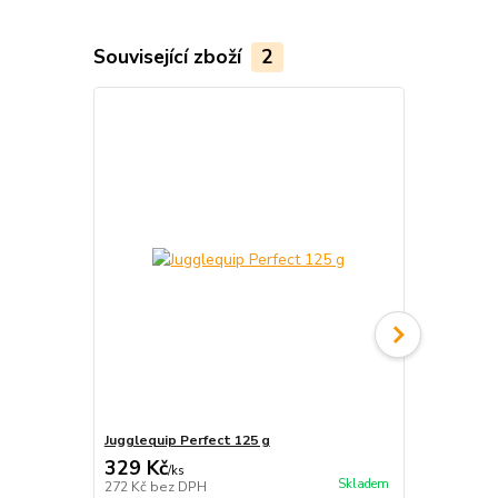
Související zboží
2
Jugglequip Perfect 125 g
Vak na míčk
329 Kč
290 Kč
/
ks
/
ks
Skladem
272 Kč
bez DPH
240 Kč
bez 