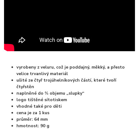
vyrobeny z veluru, což je poddajný, měkký, a přesto
velice trvanlivý materiál
ušité ze čtyř trojúhelníkových částí, které tvoří
čtyřstěn
naplněné do ⅔ objemu „slupky“
logo tištěné sítotiskem
vhodné také pro děti
cena je za 1 kus
průměr: 64 mm
hmotnost: 90 g