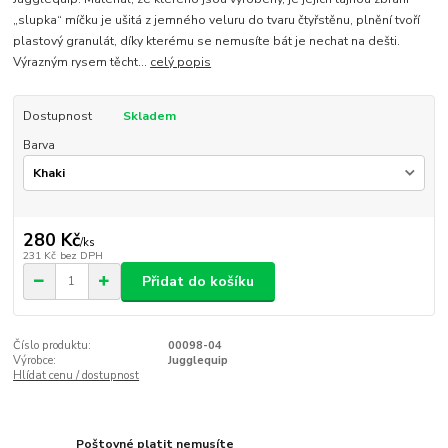
„slupka“ míčku je ušitá z jemného veluru do tvaru čtyřstěnu, plnění tvoří
plastový granulát, díky kterému se nemusíte bát je nechat na dešti.
Výrazným rysem těcht...
celý popis
Dostupnost
Skladem
Barva
280 Kč
/
ks
231 Kč
bez DPH
Přidat do košíku
Číslo produktu:
00098-04
Výrobce:
Jugglequip
Hlídat cenu / dostupnost
Poštovné platit nemusíte