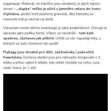
Jugglequip. Materiál, ze kterého jsou vyrobeny, je jejich tajnou
zbraní –
„slupka“ míčku je ušitá z jemného veluru do tvaru
čtyřstěnu
, plnění tvoří plastový granulát, díky kterému se
nemusíte bát je nechat na dešti.
Výrazným rysem těchto beanbagů je také podplněnost. Chovají se
opravdu jako pytlíky fazolí. Vůbec se neodráží –
tam kam
spadnou, zůstanou jak přibité
. Určitě už vás napadají triky, u
kterých se tato vlastnost dá využít!
Flybagy jsou vhodné pro děti, začátečníky i pokročilé
freestylery.
Doslova ideální jsou pro rekreační žonglování s 3
míčky a přímo vybízí k trikům, kdy míček chytáte na nohu, ruce,
záda, hlavu, pr..l, atd.