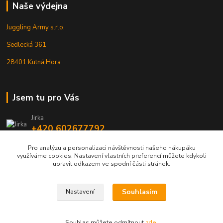
Naše výdejna
Juggling Army s.r.o.
Sedlecká 361
28401 Kutná Hora
Jsem tu pro Vás
Jirka
+420 602677792
Pro analýzu a personalizaci návštěvnosti našeho nákupáku
info@jarmy.cz
využíváme cookies. Nastavení vlastních preferencí můžete kdykoli
upravit odkazem ve spodní části stránek.
Souhlasím
Nastavení
Kopyrájt - Jarmy.cz
Souhlas můžete odmítnout
zde
.