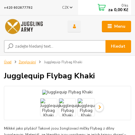
0
ks
CZK
+420 602677792
za
0,00 Kč
Menu
Hledat
Úvod
Žonglování
Jugglequip Flybag Khaki
Jugglequip Flybag Khaki
Měkké jako plyšáci! Takové jsou žonglovací míčky Flybag z dílny
Jugglequip. Materiál, ze kterého jsou vyrobeny, je jejich tajnou zbraní –