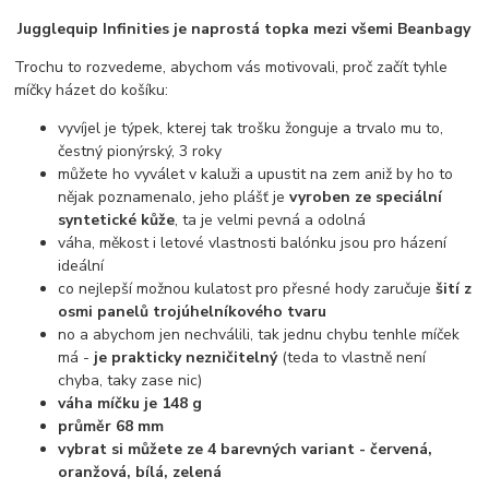
Jugglequip Infinities je naprostá topka mezi všemi Beanbagy
Trochu to rozvedeme, abychom vás motivovali, proč začít tyhle
míčky házet do košíku:
vyvíjel je týpek, kterej tak trošku žonguje a trvalo mu to,
čestný pionýrský, 3 roky
můžete ho vyválet v kaluži a upustit na zem aniž by ho to
nějak poznamenalo, jeho plášť je
vyroben ze speciální
syntetické kůže
, ta je velmi pevná a odolná
váha, měkost i letové vlastnosti balónku jsou pro házení
ideální
co nejlepší možnou kulatost pro přesné hody zaručuje
šití z
osmi panelů trojúhelníkového tvaru
no a abychom jen nechválili, tak jednu chybu tenhle míček
má -
je prakticky nezničitelný
(teda to vlastně není
chyba, taky zase nic)
váha míčku je 148 g
průměr 68 mm
vybrat si můžete ze 4 barevných variant - červená,
oranžová, bílá, zelená