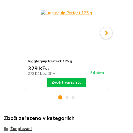
Jugglequip Perfect 125 g
Vak na míčk
329 Kč
290 Kč
/
ks
/
ks
Skladem
272 Kč
bez DPH
240 Kč
bez 
Zvolit variantu
Zboží zařazeno v kategoriích
Žonglování