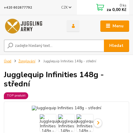
0
ks
CZK
+420 602677792
za
0,00 Kč
Menu
Hledat
Úvod
Žonglování
Jugglequip Infinities 148g - střední
Jugglequip Infinities 148g -
střední
TOP produkt