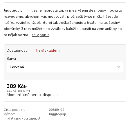
Jugglequip Infinities je naprostá topka mezi všemi Beanbagy Trochu to
rozvedeme, abychom vás motivovali, proč začít tyhle míčky házet do
košíku: vyvíjel je týpek, kterej tak trošku žonguje a trvalo mu to, čestný
pionýrský, 3 roky můžete ho vyválet v kaluži a upustit na zem aniž by ho
to nějak pozna...
celý popis
Dostupnost
Není skladem
Barva
389 Kč
/
ks
321 Kč
bez DPH
Momentálně není k dispozici
Číslo produktu:
00369-02
Výrobce:
Jugglequip
Hlídat cenu / dostupnost