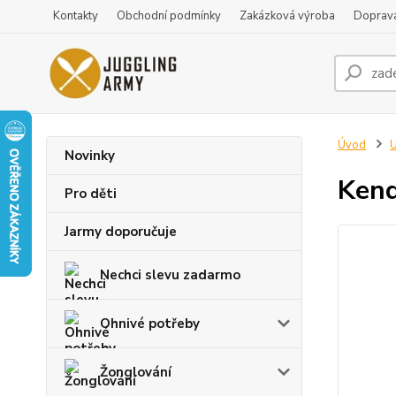
Kontakty
Obchodní podmínky
Zakázková výroba
Doprava
Úvod
U
Novinky
Kend
Pro děti
Jarmy doporučuje
Nechci slevu zadarmo
Ohnivé potřeby
Žonglování