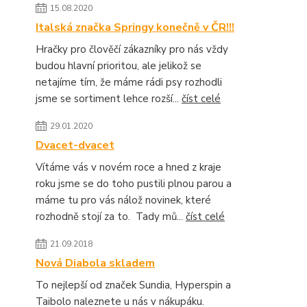
15.08.2020
Italská značka Springy konečně v ČR!!!
Hračky pro člověčí zákazníky pro nás vždy
budou hlavní prioritou, ale jelikož se
netajíme tím, že máme rádi psy rozhodli
jsme se sortiment lehce rozší...
číst celé
29.01.2020
Dvacet-dvacet
Vítáme vás v novém roce a hned z kraje
roku jsme se do toho pustili plnou parou a
máme tu pro vás nálož novinek, které
rozhodně stojí za to. Tady mů...
číst celé
21.09.2018
Nová Diabola skladem
To nejlepší od značek Sundia, Hyperspin a
Taibolo naleznete u nás v nákupáku.