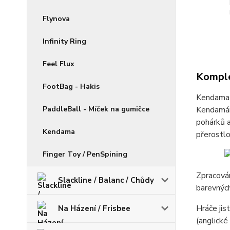
Flynova
Infinity Ring
Feel Flux
Komple
FootBag - Hakis
Kendama 
Kendamám 
PaddleBall - Míček na gumičce
pohárků a
Kendama
přerostl
Finger Toy / PenSpining
Zpracován
Slackline / Balanc / Chůdy
barevných
Hráče jis
Na Házení / Frisbee
(anglické