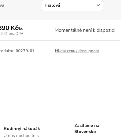
va
390 Kč
/
ks
Momentálně není k dispozici
49 Kč
bez DPH
roduktu:
00279-01
Hlídat cenu / dostupnost
Zasíláme na
Rodinný nákupák
Slovensko
U nás pochodíte s