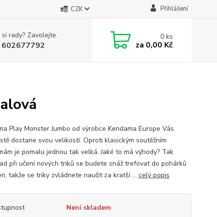
Přihlášení
CZK
 si rady? Zavolejte.
0
ks
za
0,00 Kč
 602677792
alová
a Play Monster Jumbo od výrobce Kendama Europe Vás
istě dostane svou velikostí. Oproti klasickým soutěžním
ám je pomalu jednou tak velká. Jaké to má výhody? Tak
lad při učení nových triků se budete snáž trefovat do pohárků
n, takže se triky zvládnete naučit za kratší ...
celý popis
tupnost
Není skladem