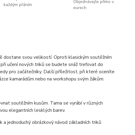
Objednávejte přímo v
každým přáním
eurech
dostane svou velikostí. Oproti klasickým soutěžním
ři učení nových triků se budete snáž trefovat do
edy pro začátečníky. Další příležitost, při které oceníte
, ukázce kamarádům nebo na workshopu svým žákům.
ovnat soutěžním kusům. Tama se vyrábí v různých
vou elegantních lesklých barev.
ek a jednoduchý obrázkový návod základních triků