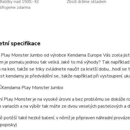
Balíčky nad 1500,- Kč
Zboží držíme skladem
lifrujeme zdarma
tní specifikace
Play Monster Jumbo od výrobce Kendama Europe Vás zcela jistě 
je pomalu jednou tak velká. Jaké to má výhody? Tak například p
 na ken, takže se triky zvládnete naučit za kratší dobu....hodí se t
ost kendamy je předvádění se...takže například při vystoupení
í Play Monster je na vysoké úrovni a bez problému se dokáže r
 variacích a na výběr tak máte ze dvou veselých pastelových a d
tě potěší také hezké balení, v němž je připraven náhradní prováz
 popisky)