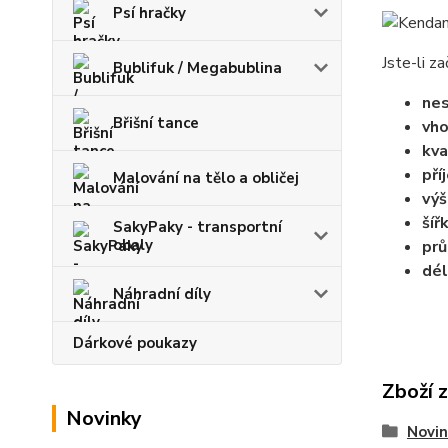
Psí hračky
Jste-li z
Bublifuk / Megabublina
ne
Břišní tance
vho
kva
pří
Malování na tělo a obličej
výš
šíř
SakyPaky - transportní
obaly
prů
dél
Náhradní díly
Dárkové poukazy
Zboží 
Novinky
Novin