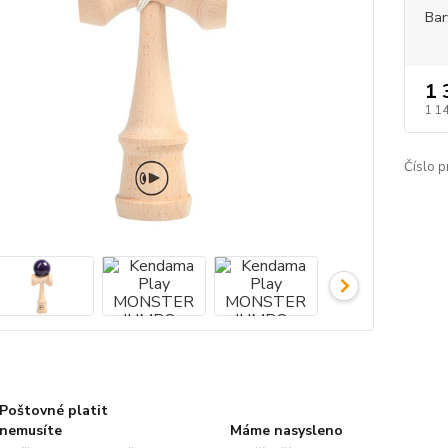
Bar
1 
1 1
Číslo p
Poštovné platit
nemusíte
Máme nasysleno