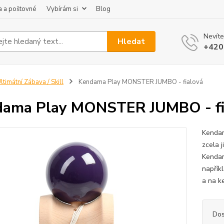
 a poštovné
Vybírám si
Blog
Nevíte
Hledat
+420
ltimátní Zábava / Skill
Kendama Play MONSTER JUMBO - fialová
ama Play MONSTER JUMBO - fi
Kendam
zcela j
Kendam
napřík
a na ke
Dos