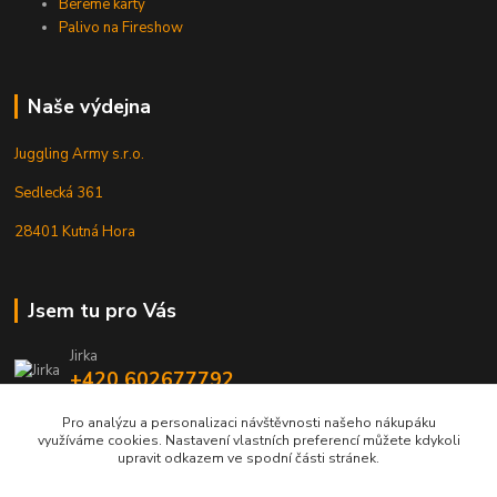
Bereme karty
Palivo na Fireshow
Naše výdejna
Juggling Army s.r.o.
Sedlecká 361
28401 Kutná Hora
Jsem tu pro Vás
Jirka
+420 602677792
Pro analýzu a personalizaci návštěvnosti našeho nákupáku
info@jarmy.cz
využíváme cookies. Nastavení vlastních preferencí můžete kdykoli
upravit odkazem ve spodní části stránek.