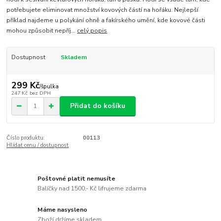
potřebujete eliminovat množství kovových částí na hořáku. Nejlepší
příklad najdeme u polykání ohně a fakírského umění, kde kovové části
mohou způsobit nepříj...
celý popis
Dostupnost
Skladem
299 Kč
/
špulka
247 Kč
bez DPH
Přidat do košíku
Číslo produktu:
00113
Hlídat cenu / dostupnost
Poštovné platit nemusíte
Balíčky nad 1500,- Kč lifrujeme zdarma
Máme nasysleno
Zboží držíme skladem