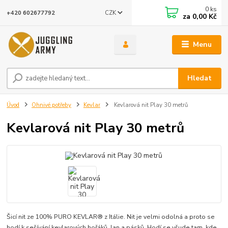
0
ks
CZK
+420 602677792
za
0,00 Kč
Menu
Hledat
Úvod
Ohnivé potřeby
Kevlar
Kevlarová nit Play 30 metrů
Kevlarová nit Play 30 metrů
Šicí nit ze 100% PURO KEVLAR® z Itálie. Nit je velmi odolná a proto se
hodí k sešívání kevlarových hořáků, lan a pásků. Hodí se všude tam, kde