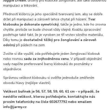
Juggle Dream
, určený pro klasické žonglování, ale také oblíbenou
manipulaci a trikování.
Předností klóbrcu je jeho speciálně tvarovaný lem, aby se dobře
držel při manipulaci a zároveň lehce chytal při házení.
Tvar
klobouku je dokonale symetrický
, takže je jedno, kde ho zrovna
chytíte, protože se bude chovat vždy stejně. Kvalitu zpracování
podtrhuje také fakt, že je vyroben ze tří vrstev silného materiálu.
Díky tomu je
dostatečně těžký pro žonglování a zároveň
odolný
při pádech na zem.
Zvolte si dle využití, zda potřebujete jeden žonglovací klobouk
nebo rovnou
sadu za zvýhodněnou cenu
. V případě objednání
sady napište preferované barvy klobouků do poznámky v
objednávce.
Správnou velikost klobouku si ověříte jednoduše změřením
obvodu hlavy (nejlépe vlastní).
Velikost buřinek je 56, 57, 58, 59, 60, 61 cm - v případě, že
nevidíte velikost, kterou potřebujete, kontaktujte nás
prosím telefonicky na čísle 602677792 nebo emailem
info@jarmy.cz