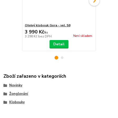
Ohnivý klobouk Gora - vel. 58
Silikonový K
3 990 Kč
349 Kč
/
ks
/
ks
Není skladem
3 298 Kč
bez DPH
288 Kč
bez 
Detail
Zboží zařazeno v kategoriích
Novinky
Žonglování
Klobouky