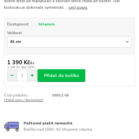
dobře držel při manipulaci a zároveň lehce chytal při házení. Tvar
klobouku je dokonale symetrický, ...
celý popis
Dostupnost
Skladem
Velikost
1 390 Kč
/
ks
1 149 Kč
bez DPH
Přidat do košíku
Číslo produktu:
00552-06
Hlídat cenu / dostupnost
Poštovné platit nemusíte
Balíčky nad 1500,- Kč lifrujeme zdarma