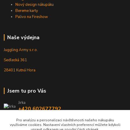
Nový design nákupáku
Bereme karty
Palivo na Fireshow
Naše výdejna
Juggling Army s.r.o.
Sedlecká 361
28401 Kutná Hora
Jsem tu pro Vás
Jirka
+420 602677792
Pro analýzu a personalizaci návštěvnosti našeho nákupáku
info@jarmy.cz
využíváme cookies. Nastavení vlastních preferencí můžete kdykoli
upravit odkazem ve spodní části stránek.