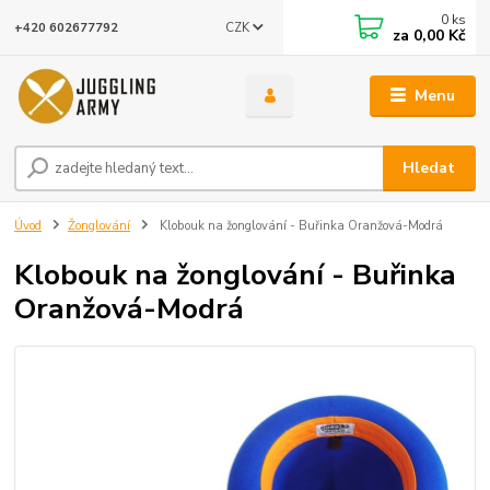
0
ks
CZK
+420 602677792
za
0,00 Kč
Menu
Hledat
Úvod
Žonglování
Klobouk na žonglování - Buřinka Oranžová-Modrá
Klobouk na žonglování - Buřinka
Oranžová-Modrá