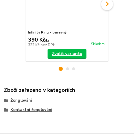
Infinity Ring - barevný
Ochranný ob
390 Kč
155 Kč
/
ks
/
ks
Skladem
322 Kč
bez DPH
128 Kč
bez 
Zvolit variantu
Zboží zařazeno v kategoriích
Žonglování
Kontaktní žonglování