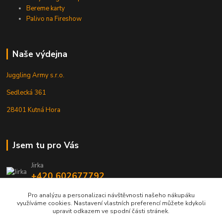
Bereme karty
Palivo na Fireshow
Naše výdejna
Juggling Army s.r.o.
Sedlecká 361
28401 Kutná Hora
Jsem tu pro Vás
Jirka
+420 602677792
Pro analýzu a personalizaci návštěvnosti našeho nákupáku
info@jarmy.cz
využíváme cookies. Nastavení vlastních preferencí můžete kdykoli
upravit odkazem ve spodní části stránek.