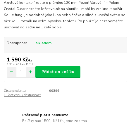
Akrylová kontaktní koule o průměru 120 mm Pozor! Varování! - Pokud
Crystal Clear necháte ležet volně na sluníčku, mohl by vzniknout požár.
Koule funguje podobně jako lupa nebo čočka a silné sluneční světlo se
skrz kouli rozpálí na velmi vysokou teplotu. Po použití je nezapoměňte
uschovat do sáčku ne...
celý popis
Dostupnost
Skladem
1 590 Kč
/
ks
1 314 Kč
bez DPH
Přidat do košíku
Číslo produktu:
00396
Hlídat cenu / dostupnost
Poštovné platit nemusíte
Balíčky nad 1500,- Kč lifrujeme zdarma