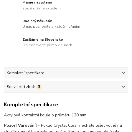
Máme nasysleno
Zboží držíme skladem
Rodinný nákupák
U nás pochodíte s každým přáním
Zasíláme na Slovensko
Objednávejte přímo v eurech
Kompletní specifikace
Související zboží
3
Kompletní specifikace
Akrylová kontaktní koule o průměru 120 mm
Pozor! Varování!
- Pokud Crystal Clear necháte ležet volně na
sluníčku, mohl by vzniknout požár. Koule funguje podobně jako