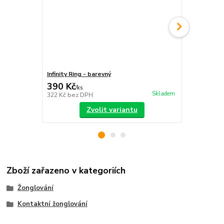
Infinity Ring - barevný
Ochranný ob
390 Kč
155 Kč
/
ks
/
ks
Skladem
322 Kč
bez DPH
128 Kč
bez 
Zvolit variantu
Zboží zařazeno v kategoriích
Žonglování
Kontaktní žonglování