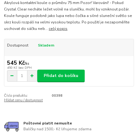
Akrylová kontaktní koule o průměru 75 mm Pozor! Varování! - Pokud
Crystal Clear necháte ležet volně na sluníčku, mohl by vzniknout požár.
Koule funguje podobně jako lupa nebo čočka a silné sluneční světlo se
skrz kouli rozpálí na velmi vysokou teplotu. Po použití je nezapoměňte
uschovat do sáčku neb...
celý popis
Dostupnost
Skladem
545 Kč
/
ks
450 Kč
bez DPH
Přidat do košíku
Číslo produktu:
00398
Hlídat cenu / dostupnost
Poštovné platit nemusíte
Balíčky nad 1500,- Kč lifrujeme zdarma