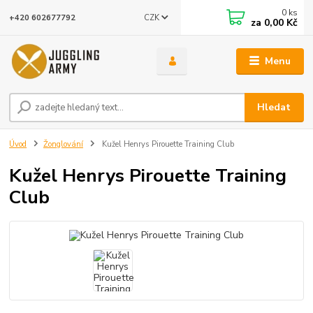
0
ks
CZK
+420 602677792
za
0,00 Kč
Menu
Hledat
Úvod
Žonglování
Kužel Henrys Pirouette Training Club
Kužel Henrys Pirouette Training
Club