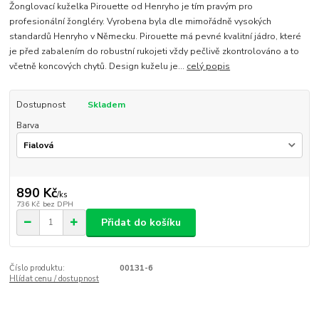
Žonglovací kuželka Pirouette od Henryho je tím pravým pro
profesionální žongléry. Vyrobena byla dle mimořádně vysokých
standardů Henryho v Německu. Pirouette má pevné kvalitní jádro, které
je před zabalením do robustní rukojeti vždy pečlivě zkontrolováno a to
včetně koncových chytů. Design kuželu je...
celý popis
Dostupnost
Skladem
Barva
890 Kč
/
ks
736 Kč
bez DPH
Přidat do košíku
Číslo produktu:
00131-6
Hlídat cenu / dostupnost