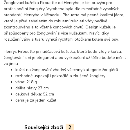
Žonglovací kuželka Pirouette od Henryho je tím pravým pro
profesionální žongléry. Vyrobena byla dle mimořádně vysokých
standardů Henryho v Německu. Pirouette má pevné kvalitní jádro,
které je před zabalením do robustní rukojeti vždy pečlivě
zkontrolováno a to včetně koncových chytů. Design kuželu je
přizpůsobený pro žonglování s více kuželkami. Navíc, díky
rozložení váhy a tvaru vyniká rychlými otočkami kolem své osy.
Henrys Pirouette je nadčasová kuželka, která bude vždy v kurzu,
žonglování s ní je elegantní a po vyzkoušení už těžko budete měnit
za jinou.
kužel na žonglování vhodný všechny kategorie žonglérů
rozhodně uspokojí i pokročilé a zkušené žongléry
váha: 218 g
délka hlavy 27 cm
celková délka: 52 cm
cena je za jeden kužel
Související zboží
2