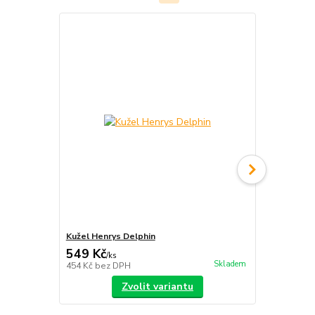
Kužel Henrys Delphin
Kužel Play 
549 Kč
199 Kč
/
ks
/
ks
Skladem
454 Kč
bez DPH
164 Kč
bez 
Zvolit variantu