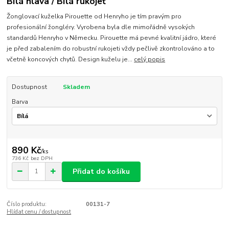
Bílá hlava / Bílá rukojeť
Žonglovací kuželka Pirouette od Henryho je tím pravým pro
profesionální žongléry. Vyrobena byla dle mimořádně vysokých
standardů Henryho v Německu. Pirouette má pevné kvalitní jádro, které
je před zabalením do robustní rukojeti vždy pečlivě zkontrolováno a to
včetně koncových chytů. Design kuželu je...
celý popis
Dostupnost
Skladem
Barva
890 Kč
/
ks
736 Kč
bez DPH
Přidat do košíku
Číslo produktu:
00131-7
Hlídat cenu / dostupnost