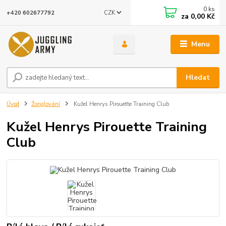
0
ks
CZK
+420 602677792
za
0,00 Kč
Menu
Hledat
Úvod
Žonglování
Kužel Henrys Pirouette Training Club
Kužel Henrys Pirouette Training
Club