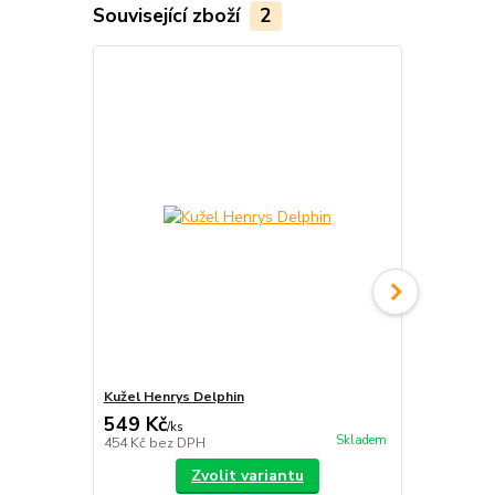
Související zboží
2
Kužel Henrys Delphin
Kužel Play 
549 Kč
199 Kč
/
ks
/
ks
Skladem
454 Kč
bez DPH
164 Kč
bez 
Zvolit variantu