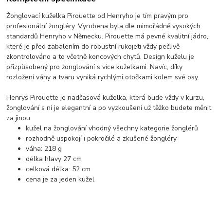
Žonglovací kuželka Pirouette od Henryho je tím pravým pro
profesionální žongléry. Vyrobena byla dle mimořádně vysokých
standardů Henryho v Německu. Pirouette má pevné kvalitní jádro,
které je před zabalením do robustní rukojeti vždy pečlivě
zkontrolováno a to včetně koncových chytů. Design kuželu je
přizpůsobený pro žonglování s více kuželkami. Navíc, díky
rozložení váhy a tvaru vyniká rychlými otočkami kolem své osy.
Henrys Pirouette je nadčasová kuželka, která bude vždy v kurzu,
žonglování s ní je elegantní a po vyzkoušení už těžko budete měnit
za jinou.
kužel na žonglování vhodný všechny kategorie žonglérů
rozhodně uspokojí i pokročilé a zkušené žongléry
váha: 218 g
délka hlavy 27 cm
celková délka: 52 cm
cena je za jeden kužel