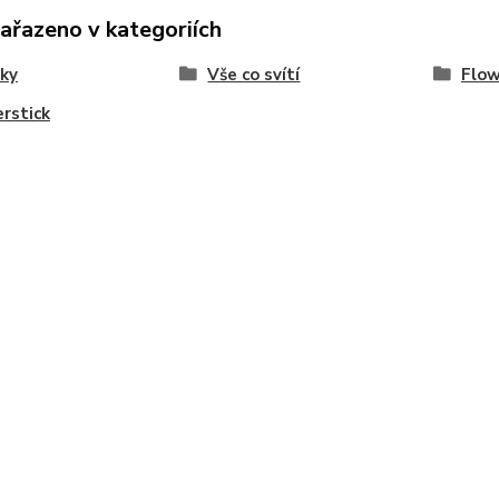
zařazeno v kategoriích
ky
Vše co svítí
Flow
rstick