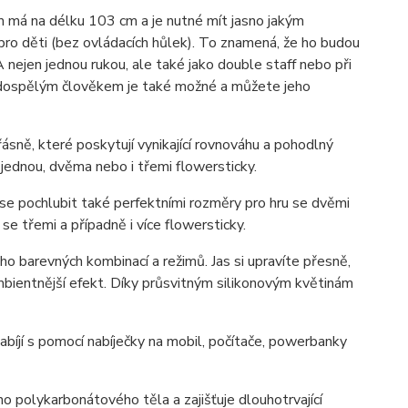
em má na délku 103 cm a je nutné mít jasno jakým
pro děti (bez ovládacích hůlek). To znamená, že ho budou
 nejen jednou rukou, ale také jako double staff nebo při
mi dospělým člověkem je také možné a můžete jeho
ásně, které poskytují vynikající rovnováhu a pohodlný
s jednou, dvěma nebo i třemi flowersticky.
e se pochlubit také perfektními rozměry pro hru se dvěmi
se třemi a případně i více flowersticky.
 barevných kombinací a režimů. Jas si upravíte přesně,
ambientnější efekt. Díky průsvitným silikonovým květinám
bíjí s pomocí nabíječky na mobil, počítače, powerbanky
o polykarbonátového těla a zajišťuje dlouhotrvající