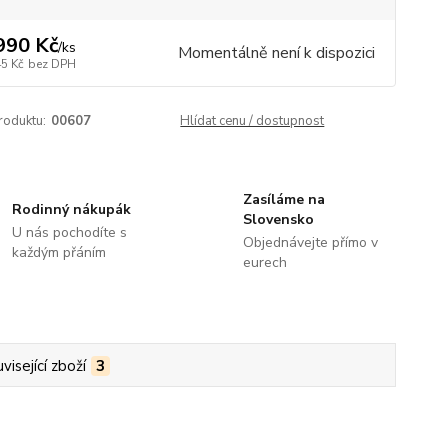
990 Kč
/
ks
Momentálně není k dispozici
45 Kč
bez DPH
roduktu:
00607
Hlídat cenu / dostupnost
Zasíláme na
Rodinný nákupák
Slovensko
U nás pochodíte s
Objednávejte přímo v
každým přáním
eurech
visející zboží
3