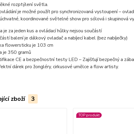
ěkné rozptýlení světla.
vládání je možné použít pro synchronizovaná vystoupení – ovlad
úchvatné, koordinované světelné show pro sólová i skupinová vy
a je za jeden kus a ovládací hůlky nejsou součástí
částí balení je dálkový ovladač a nabíjecí kabel (bez nabíječky)
ka flowersticku je 103 cm
a je 350 gramů
tifikace CE a bezpečnostní testy LED – Zajišťují bezpečný a zábav
fektní dárek pro žongléry, cirkusové umělce a flow artisty.
jící zboží
3
TOP produkt