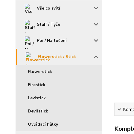
Vše co svítí
Staff / Tyče
Poi / Na točení
Flowerstick / Stick
Flowerstick
Firestick
Levistick
Kompl
Devilstick
Ovládací hůlky
Komple