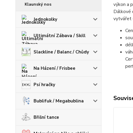
výkon a p
Klaunský nos
Dálkové o
vytvářet 
Jednokolky
Cen
Ultimátní Zábava / Skill
sou
dél
váh
Slackline / Balanc / Chůdy
Cer
per
Na Házení / Frisbee
Psí hračky
Souvise
Bublifuk / Megabublina
Břišní tance