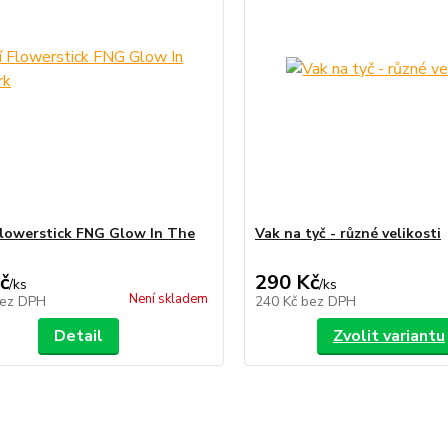
 Flowerstick FNG Glow In The
Vak na tyč - různé velikosti
č
290 Kč
/
ks
/
ks
Není skladem
ez DPH
240 Kč
bez DPH
Detail
Zvolit variantu