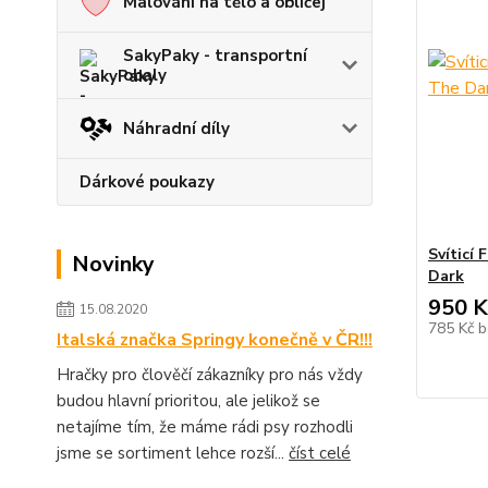
Malování na tělo a obličej
SakyPaky - transportní
obaly
Náhradní díly
Dárkové poukazy
Svíticí
Novinky
Dark
950 K
15.08.2020
785 Kč
b
Italská značka Springy konečně v ČR!!!
Hračky pro člověčí zákazníky pro nás vždy
budou hlavní prioritou, ale jelikož se
netajíme tím, že máme rádi psy rozhodli
jsme se sortiment lehce rozší...
číst celé