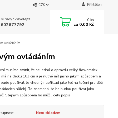
Přihlášení
CZK
 si rady? Zavolejte.
0
ks
za
0,00 Kč
 602677792
vým ovládáním
ovým ovládáním
rvní musíme zmínit, že se jedná o opravdu velký flowerstick -
 má na délku 103 cm a je nutné mít jasno jakým způsobem a
bude používat. Je vhodný například jako tyč na točení pro děti
vládacích hůlek). To znamená, že ho budou používat jako
í tyč. Stejným způsobem ho můž...
celý popis
tupnost
Není skladem