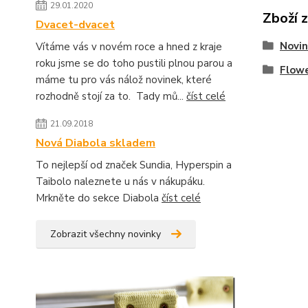
29.01.2020
Zboží 
Dvacet-dvacet
Novin
Vítáme vás v novém roce a hned z kraje
roku jsme se do toho pustili plnou parou a
Flowe
máme tu pro vás nálož novinek, které
rozhodně stojí za to. Tady mů...
číst celé
21.09.2018
Nová Diabola skladem
To nejlepší od značek Sundia, Hyperspin a
Taibolo naleznete u nás v nákupáku.
Mrkněte do sekce Diabola
číst celé
Zobrazit všechny novinky