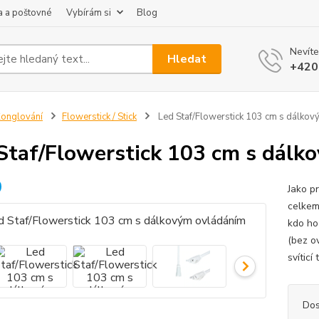
 a poštovné
Vybírám si
Blog
Nevíte
Hledat
+420
onglování
Flowerstick / Stick
Led Staf/Flowerstick 103 cm s dálko
Staf/Flowerstick 103 cm s dálk
Jako p
celkem
kdo ho 
(bez o
svític
Dos