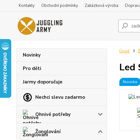
Kontakty
Obchodní podmínky
Zakázková výroba
Doprava
Úvod
Ž
Novinky
Led 
Pro děti
Jarmy doporučuje
Novinka
Nechci slevu zadarmo
Ohnivé potřeby
Žonglování