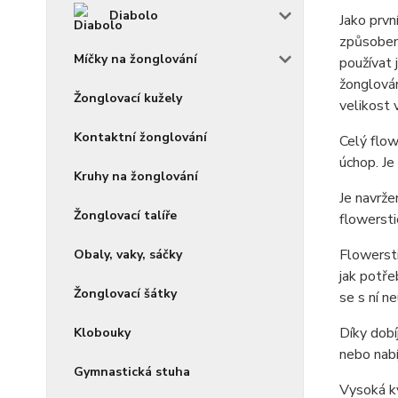
Diabolo
Jako prvn
způsobem 
Míčky na žonglování
používat 
žonglován
Žonglovací kužely
velikost 
Kontaktní žonglování
Celý flow
úchop. Je
Kruhy na žonglování
Je navrže
Žonglovací talíře
flowersti
Flowersti
Obaly, vaky, sáčky
jak potře
Žonglovací šátky
se s ní n
Díky dobí
Klobouky
nebo nabí
Gymnastická stuha
Vysoká kv