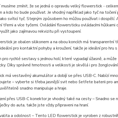
í musíme zmínit, že se jedná o opravdu velký flowerstick - celk
a kdo ho bude používat. Je vhodný například jako tyč na točení 
jako svíticí tyč. Stejným způsobem ho můžou používat i dospělí. A
í třemi a více tyčemi. Ovládání flowersticku ovládacími hůlka
využít jako zajímavou rekvizitu při vystoupení.
erstick je obalen silikonem a na obou koncích má transparentní tř
 ideální pro kontaktní pohyby a kroužení, takže je ideální pro hru 
n pro rychlé sestavy s jednou holí, které vypadají úžasně, a můž
cky. Díky správné hmotnosti a velikosti je skvělá i pro žonglování 
ck má vestavěný akumulátor a dobíjí se přes USB-C. Nabízí mnoho
bujete – vyberte si třeba jasnější svit nebo šetřete baterii pro 
euvěřitelně snadno manipuluje a hraje.
jení přes USB-C konektor je vhodný také na cesty – Snadno se na
ječky do auta, takže jste vždy připraveni na hraní.
alita a odolnost – Tento LED flowerstick je vyroben z robustníh