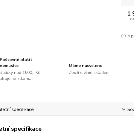
1 
1 6
Číslo p
Poštovné platit
nemusíte
Máme nasysleno
Balíčky nad 1500,- Kč
Zboží držíme skladem
lifrujeme zdarma
etní specifikace
Sou
tní specifikace