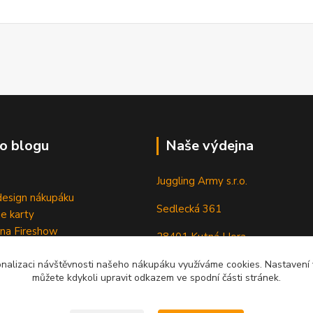
o blogu
Naše výdejna
Juggling Army s.r.o.
esign nákupáku
Sedlecká 361
e karty
 na Fireshow
28401 Kutná Hora
onalizaci návštěvnosti našeho nákupáku využíváme cookies. Nastavení v
můžete kdykoli upravit odkazem ve spodní části stránek.