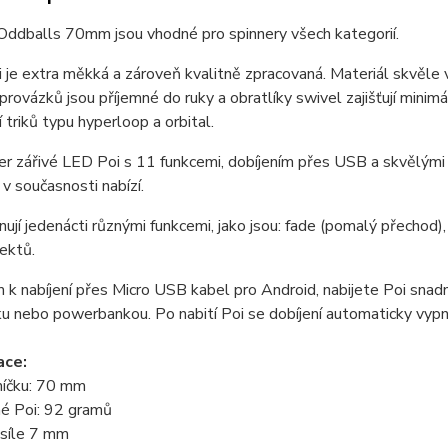
Oddballs 70mm jsou vhodné pro spinnery všech kategorií.
 je extra měkká a zároveň kvalitně zpracovaná. Materiál skvěle v
provázků
jsou příjemné do ruky a obratlíky swivel zajišťují minimál
 triků typu hyperloop a orbital.
r zářivé LED Poi s 11 funkcemi, dobíjením přes USB a skvělými
v současnosti nabízí.
nují jedenácti různými funkcemi, jako jsou: fade (pomalý přechod),
fektů.
k nabíjení přes Micro USB kabel pro Android, nabijete Poi snad
u nebo powerbankou. Po nabití Poi se dobíjení automaticky vyp
ace
:
íčku
:
70 mm
né Poi
: 9
2
gramů
 síle 7 mm