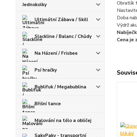
Obratlík 
Jednokolky
Nastavit
Doba
nab
Ultimátní Zábava / Skill
Výdrž ak
Nabíječk
Slackline / Balanc / Chůdy
Cena je 
Na Házení / Frisbee
Psí hračky
Souvise
Bublifuk / Megabublina
Břišní tance
Malování na tělo a obličej
SakyPaky - transportní