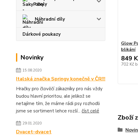
obaly
Náhradní díly
Dárkové poukazy
Glow Po
blikání
Novinky
849 K
702 Kč
b
15.08.2020
Italská značka Springy konečně v ČR!!!
Hračky pro člověčí zákazníky pro nás vždy
budou hlavní prioritou, ale jelikož se
netajíme tím, že máme rádi psy rozhodli
jsme se sortiment lehce rozší...
číst celé
Zboží 
29.01.2020
Novin
Dvacet-dvacet