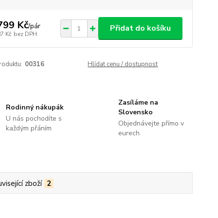
799 Kč
/
pár
Přidat do košíku
87 Kč
bez DPH
roduktu:
00316
Hlídat cenu / dostupnost
Zasíláme na
Rodinný nákupák
Slovensko
U nás pochodíte s
Objednávejte přímo v
každým přáním
eurech
visející zboží
2