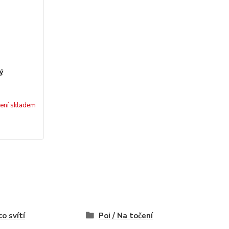
ý
ení skladem
co svítí
Poi / Na točení