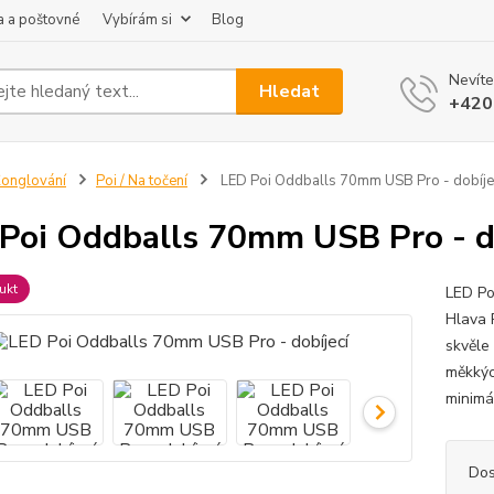
 a poštovné
Vybírám si
Blog
Nevíte
Hledat
+420
onglování
Poi / Na točení
LED Poi Oddballs 70mm USB Pro - dobíje
Poi Oddballs 70mm USB Pro - do
ukt
LED Po
Hlava 
skvěle 
měkkýc
minimál
Dos