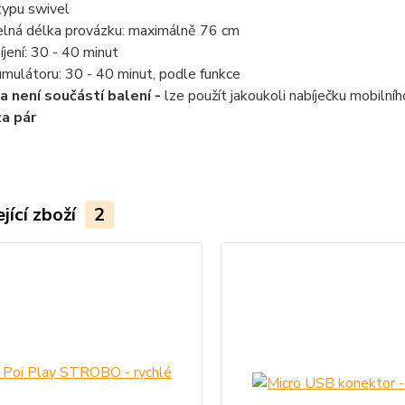
typu swivel
elná délka provázku: maximálně
76 cm
íjení
:
30 - 40
minut
umulátoru:
30 - 40
minut
,
podle
funkce
a není součástí balení -
lze použít jakoukoli nabíječku mobiln
za pár
jící zboží
2