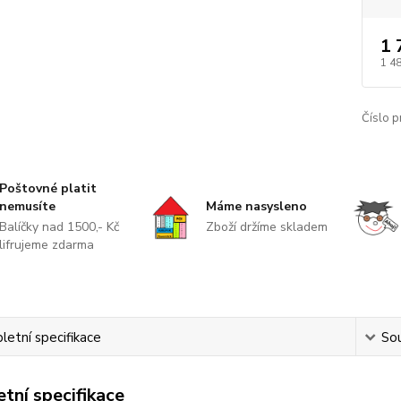
1 
1 4
Číslo p
Poštovné platit
nemusíte
Máme nasysleno
Balíčky nad 1500,- Kč
Zboží držíme skladem
lifrujeme zdarma
etní specifikace
Sou
tní specifikace