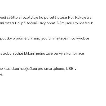
odí světlo a rozptyluje ho po celé ploše Poi. Rukojeti z
ní rotaci Poi při točení. Díky obratlíkům jsou Poi ideální k
 poutky o průměru 7mm, jsou tím nejlepším co výrobce
 strobo, rychlé blikání, jednotlivé barvy a kombinace
no klasickou nabíječkou pro smartphone, USB v
ne.