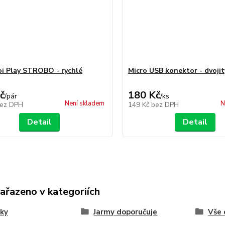
i Play STROBO - rychlé
Micro USB konektor - dvojit
č
180 Kč
/
pár
/
ks
Není skladem
N
ez DPH
149 Kč
bez DPH
Detail
Detail
zařazeno v kategoriích
ky
Jarmy doporučuje
Vše 