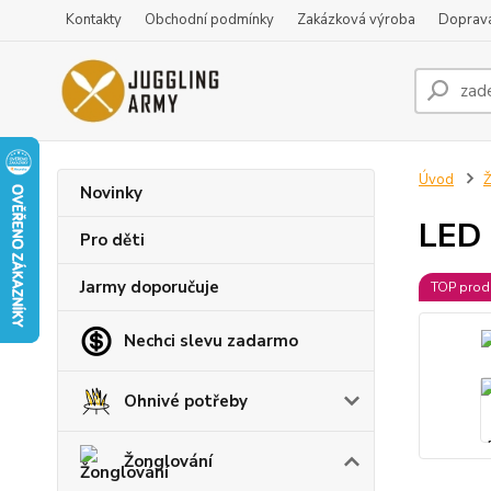
Kontakty
Obchodní podmínky
Zakázková výroba
Doprava
Úvod
Ž
Novinky
LED 
Pro děti
Jarmy doporučuje
TOP prod
Nechci slevu zadarmo
Ohnivé potřeby
Žonglování