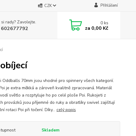
Přihlášení
CZK
 si rady? Zavolejte.
0
ks
za
0,00 Kč
 602677792
cí
bíjecí
i Oddballs 70mm jsou vhodné pro spinnery všech kategorií.
Poi je extra měkká a zároveň kvalitně zpracovaná. Materiál
vodí světlo a rozptyluje ho po celé ploše Poi. Rukojeti z
h provázků jsou příjemné do ruky a obratlíky swivel zajišťují
ní rotaci Poi při točení. Díky...
celý popis
tupnost
Skladem