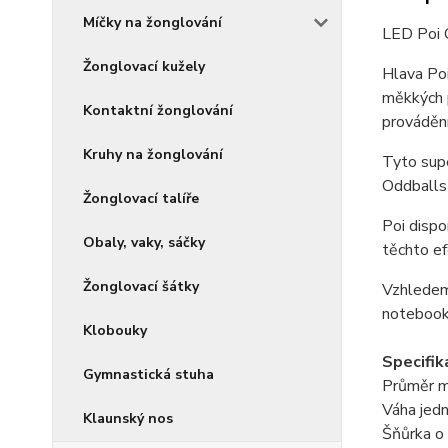
Míčky na žonglování
LED Poi 
Žonglovací kužely
Hlava Poi
měkkých 
Kontaktní žonglování
provádění
Kruhy na žonglování
Tyto supe
Oddballs 
Žonglovací talíře
Poi dispo
Obaly, vaky, sáčky
těchto e
Žonglovací šátky
Vzhledem 
notebook
Klobouky
Specifik
Gymnastická stuha
Průměr
m
Váha jed
Klaunský nos
Šňůrka o