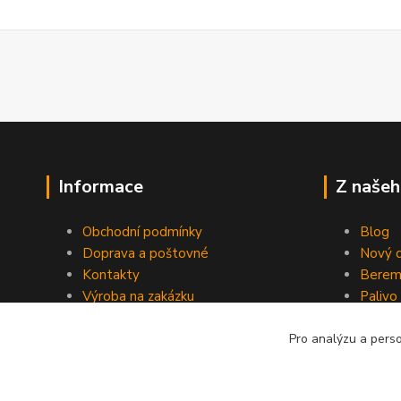
Informace
Z našeh
Obchodní podmínky
Blog
Doprava a poštovné
Nový d
Kontakty
Berem
Výroba na zakázku
Palivo
Kevlarové sedmero
Pro analýzu a pers