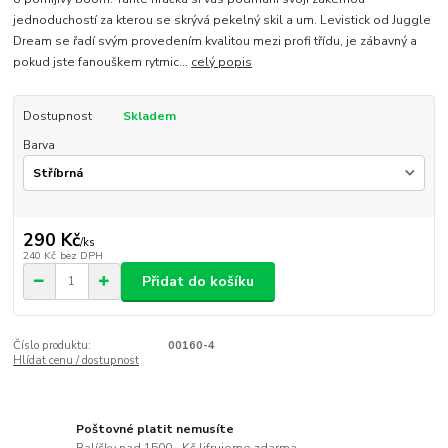
jednoduchostí za kterou se skrývá pekelný skil a um. Levistick od Juggle
Dream se řadí svým provedením kvalitou mezi profi třídu, je zábavný a
pokud jste fanouškem rytmic...
celý popis
Dostupnost
Skladem
Barva
290 Kč
/
ks
240 Kč
bez DPH
Přidat do košíku
Číslo produktu:
00160-4
Hlídat cenu / dostupnost
Poštovné platit nemusíte