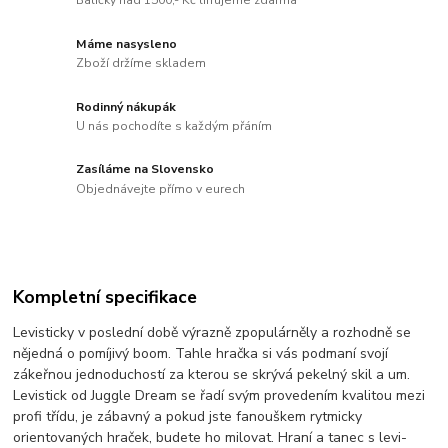
Balíčky nad 1500,- Kč lifrujeme zdarma
Máme nasysleno
Zboží držíme skladem
Rodinný nákupák
U nás pochodíte s každým přáním
Zasíláme na Slovensko
Objednávejte přímo v eurech
Kompletní specifikace
Levisticky v poslední době výrazně zpopulárněly a rozhodně se
nějedná o pomíjivý boom. Tahle hračka si vás podmaní svojí
zákeřnou jednoduchostí za kterou se skrývá pekelný skil a um.
Levistick od Juggle Dream se řadí svým provedením kvalitou mezi
profi třídu, je zábavný a pokud jste fanouškem rytmicky
orientovaných hraček, budete ho milovat. Hraní a tanec s levi-