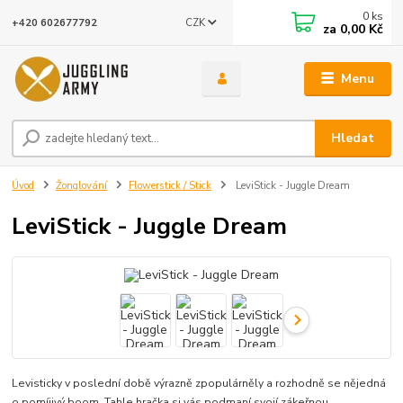
0
ks
CZK
+420 602677792
za
0,00 Kč
Menu
Hledat
Úvod
Žonglování
Flowerstick / Stick
LeviStick - Juggle Dream
LeviStick - Juggle Dream
Levisticky v poslední době výrazně zpopulárněly a rozhodně se nějedná
o pomíjivý boom. Tahle hračka si vás podmaní svojí zákeřnou