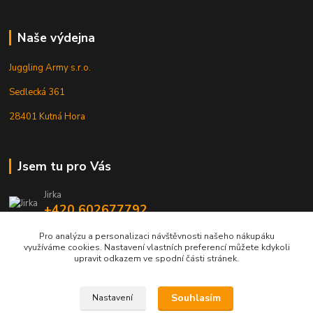
Naše výdejna
Juggling Army s.r.o.
Sedlecká 361
28401 Kutná Hora
Jsem tu pro Vás
Jirka
+420 602677792
Pro analýzu a personalizaci návštěvnosti našeho nákupáku
info@jarmy.cz
využíváme cookies. Nastavení vlastních preferencí můžete kdykoli
upravit odkazem ve spodní části stránek.
Souhlasím
Nastavení