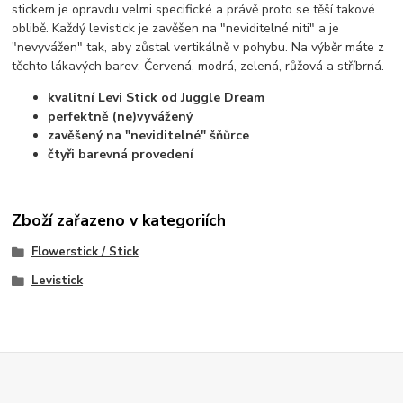
stickem je opravdu velmi specifické a právě proto se těší takové
oblibě. Každý levistick je zavěšen na "neviditelné niti" a je
"nevyvážen" tak, aby zůstal vertikálně v pohybu. Na výběr máte z
těchto lákavých barev: Červená, modrá, zelená, růžová a stříbrná.
kvalitní Levi Stick od Juggle Dream
perfektně (ne)vyvážený
zavěšený na "neviditelné" šňůrce
čtyři barevná provedení
Zboží zařazeno v kategoriích
Flowerstick / Stick
Levistick