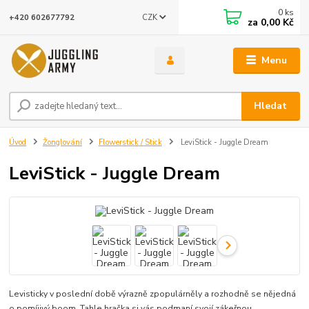
0
ks
CZK
+420 602677792
za
0,00 Kč
Menu
Hledat
Úvod
Žonglování
Flowerstick / Stick
LeviStick - Juggle Dream
LeviStick - Juggle Dream
Levisticky v poslední době výrazně zpopulárněly a rozhodně se nějedná
o pomíjivý boom. Tahle hračka si vás podmaní svojí zákeřnou