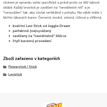
stickem je opravdu velmi specifické a právě proto se těší takové
oblibě. Každý levistick je zavěšen na "neviditelné niti" a je
"nevyvážen" tak, aby zůstal vertikálně v pohybu. Na výběr máte z
těchto lákavých barev: Červená, modrá, zelená, růžová a stříbrná.
kvalitní Levi Stick od Juggle Dream
perfektně (ne)vyvážený
zavěšený na "neviditelné" šňůrce
čtyři barevná provedení
Zboží zařazeno v kategoriích
Flowerstick / Stick
Levistick