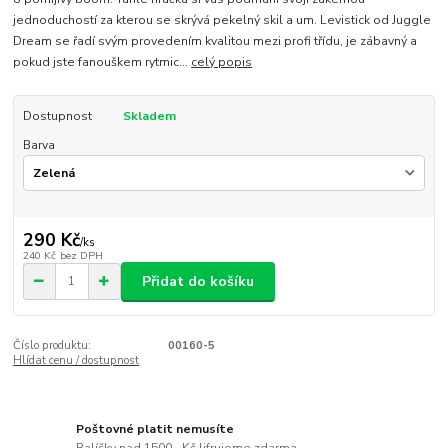
jednoduchostí za kterou se skrývá pekelný skil a um. Levistick od Juggle
Dream se řadí svým provedením kvalitou mezi profi třídu, je zábavný a
pokud jste fanouškem rytmic...
celý popis
Dostupnost
Skladem
Barva
290 Kč
/
ks
240 Kč
bez DPH
Přidat do košíku
Číslo produktu:
00160-5
Hlídat cenu / dostupnost
Poštovné platit nemusíte