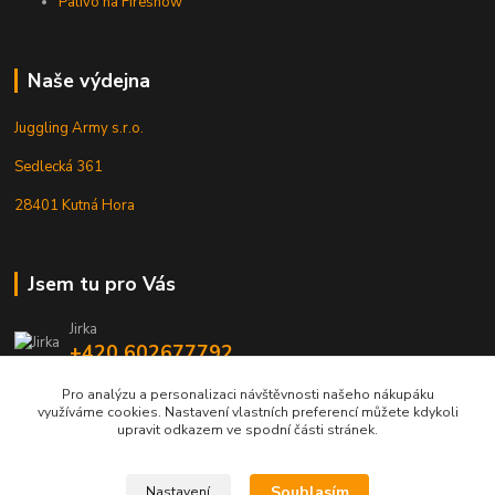
Palivo na Fireshow
Naše výdejna
Juggling Army s.r.o.
Sedlecká 361
28401 Kutná Hora
Jsem tu pro Vás
Jirka
+420 602677792
Pro analýzu a personalizaci návštěvnosti našeho nákupáku
info@jarmy.cz
využíváme cookies. Nastavení vlastních preferencí můžete kdykoli
upravit odkazem ve spodní části stránek.
Souhlasím
Nastavení