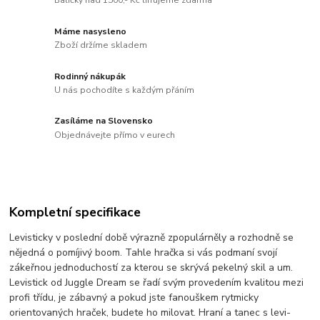
Balíčky nad 1500,- Kč lifrujeme zdarma
Máme nasysleno
Zboží držíme skladem
Rodinný nákupák
U nás pochodíte s každým přáním
Zasíláme na Slovensko
Objednávejte přímo v eurech
Kompletní specifikace
Levisticky v poslední době výrazně zpopulárněly a rozhodně se
nějedná o pomíjivý boom. Tahle hračka si vás podmaní svojí
zákeřnou jednoduchostí za kterou se skrývá pekelný skil a um.
Levistick od Juggle Dream se řadí svým provedením kvalitou mezi
profi třídu, je zábavný a pokud jste fanouškem rytmicky
orientovaných hraček, budete ho milovat. Hraní a tanec s levi-