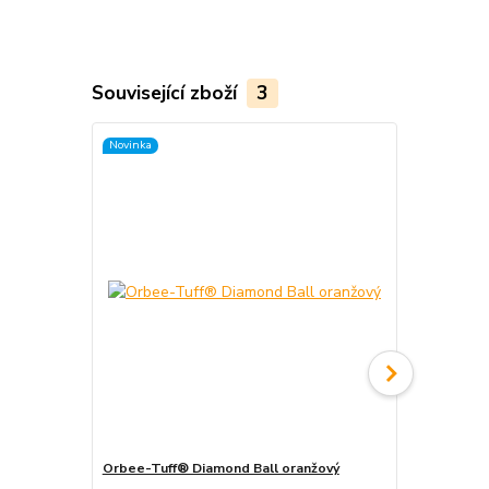
Související zboží
3
Novinka
Orbee-Tuff® Diamond Ball oranžový
Puller Bag t