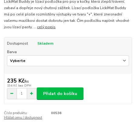
LickiMat Buddy je lízací podložka pro psy a kočky, která zlepší trávení,
zabaví a dopřeje nový chuťový zážitek. Lízací podložka LickiMat Buddy
má po celé ploše rozmístěny výstupky ve tvaru "+", které znesnadní
vašemu mazlíkovi dostat dobrotu jen tak. Čím podložku naplnit: vhodné
jsou lízací pasty, ...
celý popis
Dostupnost
Skladem
Barva
235 Kč
/
ks
194 Kč
bez DPH
Přidat do košíku
Číslo produktu:
00536
Hlídat cenu / dostupnost