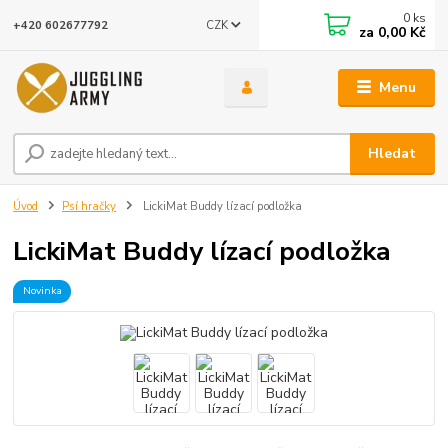
0
ks
CZK
+420 602677792
za
0,00 Kč
Menu
Hledat
Úvod
Psí hračky
LickiMat Buddy lízací podložka
LickiMat Buddy lízací podložka
Novinka