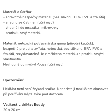
Materiál a údržba:
- zdravotně bezpečný materiál (bez silikonu, BPA, PVC a ftalátů)
- snadno se čistí (jen ruční mytí)
- vhodné i do mrazáku i mikrovlnky
- protiskluzový materiál
Materiál: netoxická potravinářská guma (přírodní kaučuk),
bezpečná pro lidi a zvířata, netoxická, bez silikonu, BPA, PVC a
ftalátů, recyklovatelná. Je z měkkého materiálu s protisluzovými
vlastnostmi.
Nevhodné do myčky! Pouze ruční mytí.
Upozornění:
LickiMat není není žvýkací hračka. Nenechte ji mazlíčkem okusovat,
při používání mějte zvíře pod dozorem.
Velikost LickiMat Buddy:
20 x 20 cm