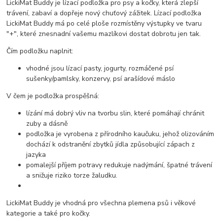
LickiMat Buddy je lízací podložka pro psy a kočky, která zlepší
trávení, zabaví a dopřeje nový chuťový zážitek. Lízací podložka
LickiMat Buddy má po celé ploše rozmístěny výstupky ve tvaru
"+", které znesnadní vašemu mazlíkovi dostat dobrotu jen tak.
Čím podložku naplnit:
vhodné jsou lízací pasty, jogurty, rozmáčené psí
sušenky/pamlsky, konzervy, psí arašídové máslo
V čem je podložka prospěšná:
lízání má dobrý vliv na tvorbu slin, které pomáhají chránit
zuby a dásně
podložka je vyrobena z přírodního kaučuku, jehož olizováním
dochází k odstranění zbytků jídla způsobující zápach z
jazyka
pomalejší příjem potravy redukuje nadýmání, špatné trávení
a snižuje riziko torze žaludku.
LickiMat Buddy je vhodná pro všechna plemena psů i věkové
kategorie a také pro kočky.