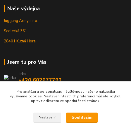
Naše výdejna
Juggling Army s.r.o.
Sedlecká 361
28401 Kutná Hora
Jsem tu pro Vás
Jirka
+420 602677792
Pro analýzu a personalizaci návštěvnosti našeho nákupáku
info@jarmy.cz
využíváme cookies. Nastavení vlastních preferencí můžete kdykoli
upravit odkazem ve spodní části stránek.
Souhlasím
Nastavení