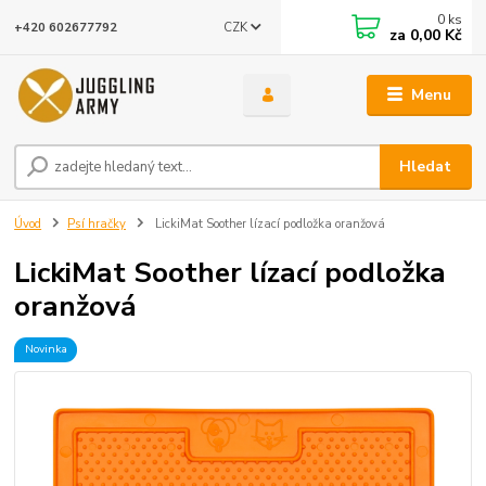
0
ks
CZK
+420 602677792
za
0,00 Kč
Menu
Hledat
Úvod
Psí hračky
LickiMat Soother lízací podložka oranžová
LickiMat Soother lízací podložka
oranžová
Novinka