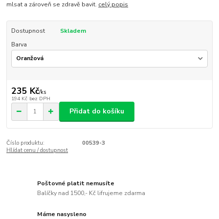
mlsat a zároveň se zdravě bavit.
celý popis
Dostupnost
Skladem
Barva
235 Kč
/
ks
194 Kč
bez DPH
Přidat do košíku
Číslo produktu:
00539-3
Hlídat cenu / dostupnost
Poštovné platit nemusíte
Balíčky nad 1500,- Kč lifrujeme zdarma
Máme nasysleno