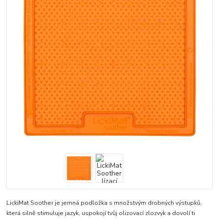
LickiMat Soother je jemná podložka s množstvým drobných výstupků,
která silně stimuluje jazyk, uspokojí tvůj olizovací zlozvyk a dovolí ti