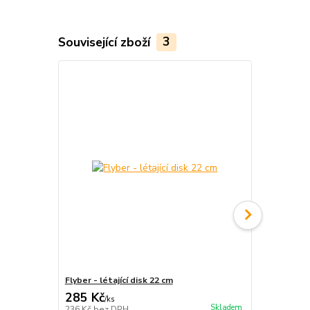
Související zboží
3
Novinka
Flyber - létající disk 22 cm
Orbee -Tuff
285 Kč
499 Kč
/
ks
/
ks
Skladem
236 Kč
bez DPH
412 Kč
bez 