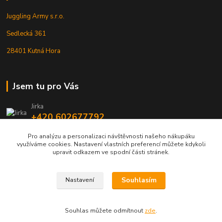
Juggling Army s.r.o.
Sedlecká 361
28401 Kutná Hora
Jsem tu pro Vás
Jirka
+420 602677792
Pro analýzu a personalizaci návštěvnosti našeho nákupáku
info@jarmy.cz
využíváme cookies. Nastavení vlastních preferencí můžete kdykoli
upravit odkazem ve spodní části stránek.
Souhlasím
Nastavení
Kopyrájt - Jarmy.cz
Souhlas můžete odmítnout
zde
.