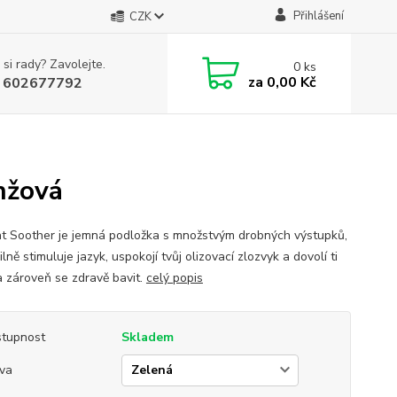
Přihlášení
CZK
 si rady? Zavolejte.
0
ks
za
0,00 Kč
 602677792
nžová
at Soother je jemná podložka s množstvým drobných výstupků,
ilně stimuluje jazyk, uspokojí tvůj olizovací zlozvyk a dovolí ti
a zároveň se zdravě bavit.
celý popis
tupnost
Skladem
va