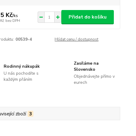
5 Kč
/
ks
Přidat do košíku
 Kč
bez DPH
roduktu:
00539-4
Hlídat cenu / dostupnost
Zasíláme na
Rodinný nákupák
Slovensko
U nás pochodíte s
Objednávejte přímo v
každým přáním
eurech
visející zboží
3