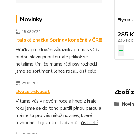
Novinky
Flyber -
15.08.2020
285 K
Italská značka Springy konečně v ČR!!!
236 Kč
b
Hračky pro člověčí zákazníky pro nás vždy
budou hlavní prioritou, ale jelikož se
netajíme tím, že máme rádi psy rozhodli
jsme se sortiment lehce rozší...
číst celé
29.01.2020
Zboží 
Dvacet-dvacet
Vítáme vás v novém roce a hned z kraje
Novin
roku jsme se do toho pustili plnou parou a
máme tu pro vás nálož novinek, které
rozhodně stojí za to. Tady mů...
číst celé