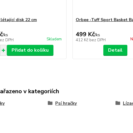
 létající disk 22 cm
Orbee -Tuff Sport Basket Ba
č
499 Kč
/
ks
/
ks
Skladem
N
ez DPH
412 Kč
bez DPH
Přidat do košíku
Detail
zařazeno v kategoriích
ky
Psí hračky
Líza