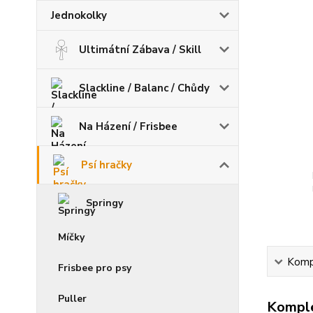
Jednokolky
Ultimátní Zábava / Skill
Slackline / Balanc / Chůdy
Na Házení / Frisbee
Psí hračky
Springy
Míčky
Kompl
Frisbee pro psy
Puller
Komple