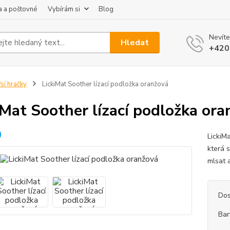
 a poštovné
Vybírám si
Blog
Nevíte
Hledat
+420
sí hračky
LickiMat Soother lízací podložka oranžová
iMat Soother lízací podložka ora
LickiM
která s
mlsat 
Dos
Bar