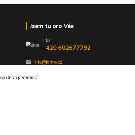
Jsem tu pro Vás
Jirka
+420 602677792
info@jarmy.cz
lastních preferencí