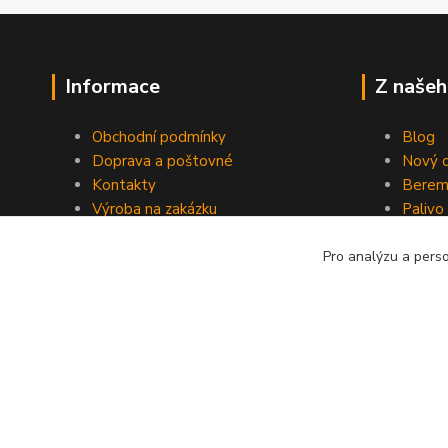
Informace
Z našeh
Obchodní podmínky
Blog
Doprava a poštovné
Nový d
Kontakty
Berem
Výroba na zakázku
Palivo
Kevlarové sedmero
Pro analýzu a pers
Kopyrájt - Jarmy.cz