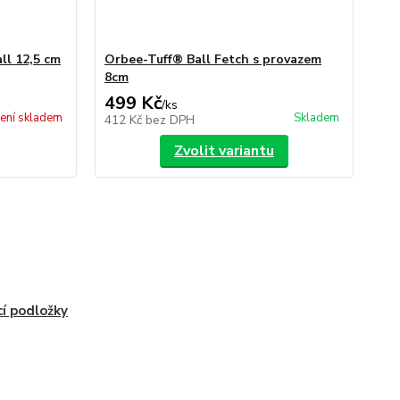
ll 12,5 cm
Orbee-Tuff® Ball Fetch s provazem
8cm
499 Kč
/
ks
ení skladem
Skladem
412 Kč
bez DPH
Zvolit variantu
cí podložky