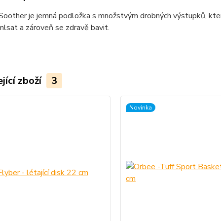
Soother je jemná podložka s množstvým drobných výstupků, která s
 mlsat a zároveň se zdravě bavit.
jící zboží
3
Novinka