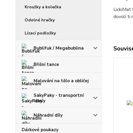
Kroužky a kolečka
LickiMat 
dovolí ti
Odolné hračky
Lízací podložky
Souvise
Bublifuk / Megabublina
Břišní tance
Malování na tělo a obličej
SakyPaky - transportní
obaly
Náhradní díly
Dárkové poukazy