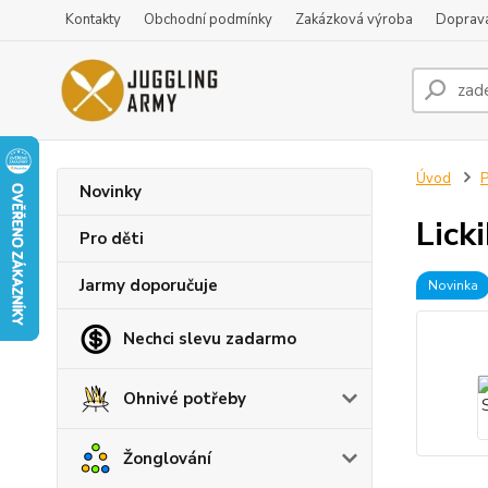
Kontakty
Obchodní podmínky
Zakázková výroba
Doprava
Úvod
P
Novinky
Lick
Pro děti
Jarmy doporučuje
Novinka
Nechci slevu zadarmo
Ohnivé potřeby
Žonglování