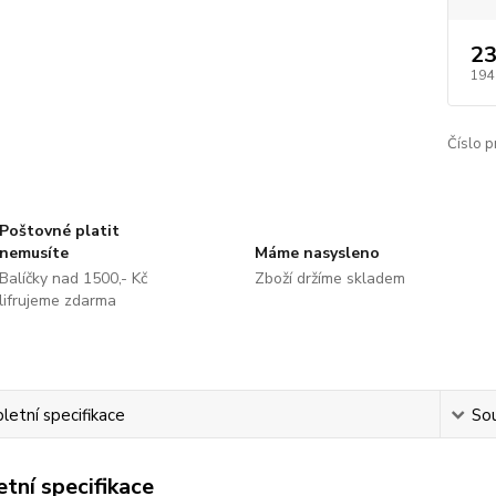
23
194
Číslo p
Poštovné platit
nemusíte
Máme nasysleno
Balíčky nad 1500,- Kč
Zboží držíme skladem
lifrujeme zdarma
etní specifikace
Sou
tní specifikace