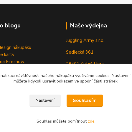
o blogu
Naše výdejna
Juggling Army s.r.o.
esign nákupáku
Sedlecká 361
e karty
 na Fireshow
28401 Kutná Hora
onalizaci návštěvnosti našeho nákupáku využíváme cookies. Nastavení v
můžete kdykoli upravit odkazem ve spodní části stránek.
Souhlasím
Nastavení
Souhlas můžete odmítnout
zde
.