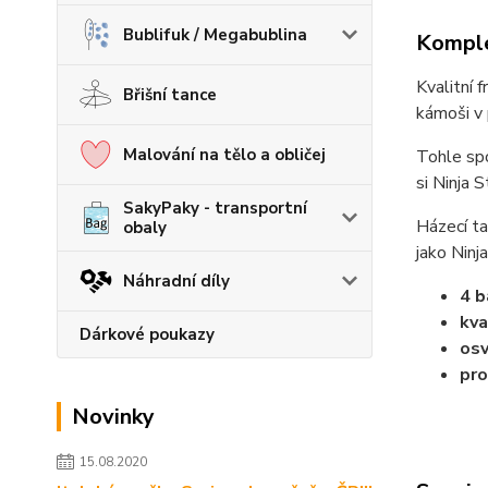
Bublifuk / Megabublina
Komple
Kvalitní 
Břišní tance
kámoši v 
Malování na tělo a obličej
Tohle spo
si Ninja 
SakyPaky - transportní
Házecí ta
obaly
jako Ninj
Náhradní díly
4 b
kva
Dárkové poukazy
osv
pro
Novinky
15.08.2020