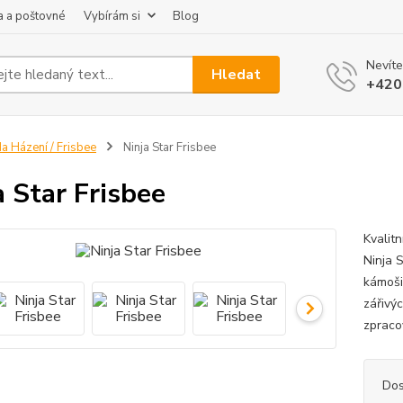
 a poštovné
Vybírám si
Blog
Nevíte
Hledat
+420
a Házení / Frisbee
Ninja Star Frisbee
a Star Frisbee
Kvalitn
Ninja S
kámoši 
zářivýc
zpracov
Dos