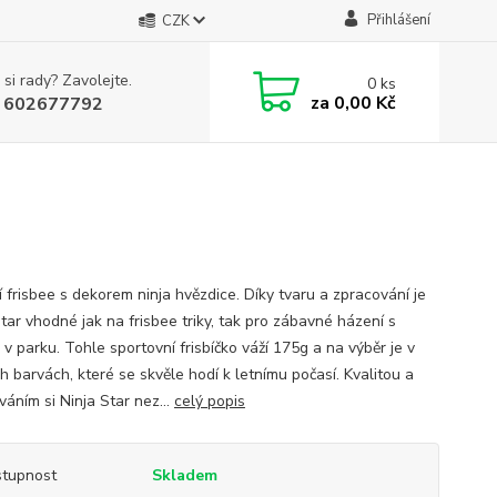
Přihlášení
CZK
 si rady? Zavolejte.
0
ks
za
0,00 Kč
 602677792
í frisbee s dekorem ninja hvězdice. Díky tvaru a zpracování je
tar vhodné jak na frisbee triky, tak pro zábavné házení s
v parku. Tohle sportovní frisbíčko váží 175g a na výběr je v
h barvách, které se skvěle hodí k letnímu počasí. Kvalitou a
áním si Ninja Star nez...
celý popis
tupnost
Skladem