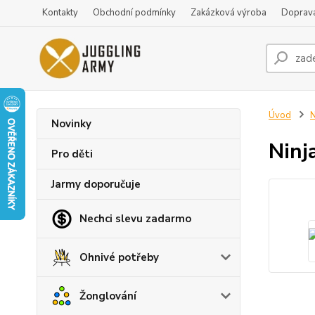
Kontakty
Obchodní podmínky
Zakázková výroba
Doprava
Úvod
N
Novinky
Ninj
Pro děti
Jarmy doporučuje
Nechci slevu zadarmo
Ohnivé potřeby
Žonglování