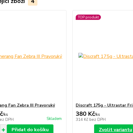
jící zboží
4
TOP produkt
ng Fan Zebra III Pravoruký
Discraft 175g - Ultrastar Fr
č
380 Kč
/
ks
/
ks
Skladem
ez DPH
314 Kč
bez DPH
Přidat do košíku
Zvolit variantu