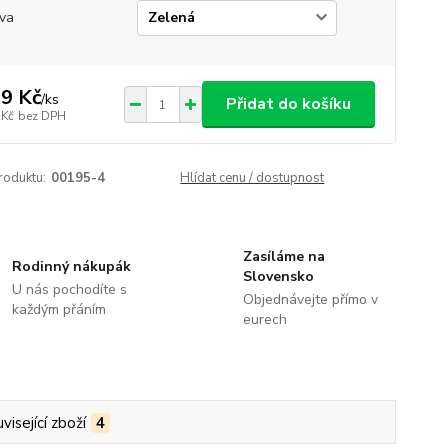
va
9 Kč
/
ks
Přidat do košíku
 Kč
bez DPH
roduktu:
00195-4
Hlídat cenu / dostupnost
Zasíláme na
Rodinný nákupák
Slovensko
U nás pochodíte s
Objednávejte přímo v
každým přáním
eurech
visející zboží
4