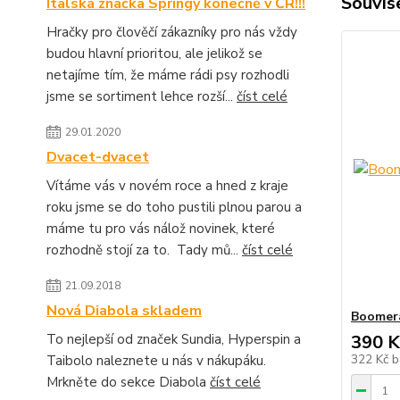
Souvise
Italská značka Springy konečně v ČR!!!
Hračky pro člověčí zákazníky pro nás vždy
budou hlavní prioritou, ale jelikož se
netajíme tím, že máme rádi psy rozhodli
jsme se sortiment lehce rozší...
číst celé
29.01.2020
Dvacet-dvacet
Vítáme vás v novém roce a hned z kraje
roku jsme se do toho pustili plnou parou a
máme tu pro vás nálož novinek, které
rozhodně stojí za to. Tady mů...
číst celé
21.09.2018
Nová Diabola skladem
Boomera
To nejlepší od značek Sundia, Hyperspin a
390 K
322 Kč
b
Taibolo naleznete u nás v nákupáku.
Mrkněte do sekce Diabola
číst celé