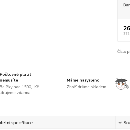
Bar
26
222
Číslo p
Poštovné platit
nemusíte
Máme nasysleno
Balíčky nad 1500,- Kč
Zboží držíme skladem
lifrujeme zdarma
etní specifikace
Sou