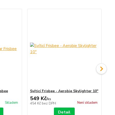
isbee
Svíticí Frisbee - Aerobie Skylighter 10"
Ae
549 Kč
3
/
ks
Skladem
Není skladem
454 Kč
bez DPH
33
Detail