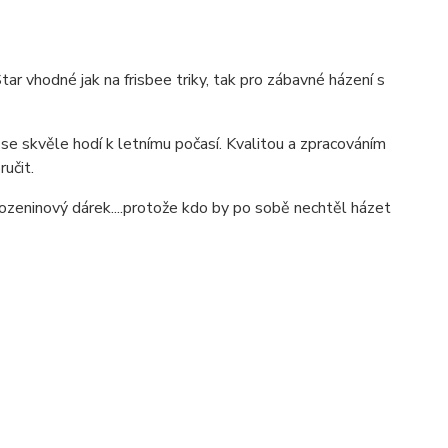
Star vhodné jak na frisbee triky, tak pro zábavné házení s
é se skvěle hodí k letnímu počasí. Kvalitou a zpracováním
učit.
narozeninový dárek....protože kdo by po sobě nechtěl házet