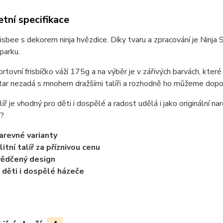
tní specifikace
frisbee s dekorem ninja hvězdice. Díky tvaru a zpracování je Ninja 
parku.
rtovní frisbíčko váží 175g a na výběr je v zářivých barvách, kter
Star nezadá s mnohem dražšími talíři a rozhodně ho můžeme dopor
líř je vhodný pro děti i dospělé a radost udělá i jako originální 
a?
arevné varianty
litní talíř za příznivou cenu
ědčený design
 děti i dospělé házeče