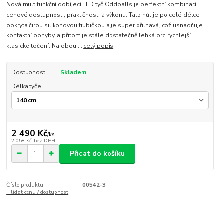
Nová multifunkční dobíjecí LED tyč Oddballs je perfektní kombinací
cenové dostupnosti, praktičnosti a výkonu. Tato hůl je po celé délce
pokryta čirou silikonovou trubičkou a je super přilnavá, což usnadňuje
kontaktní pohyby, a přitom je stále dostatečně lehká pro rychlejší
klasické točení. Na obou ...
celý popis
Dostupnost
Skladem
Délka tyče
2 490 Kč
/
ks
2 058 Kč
bez DPH
Přidat do košíku
Číslo produktu:
00542-3
Hlídat cenu / dostupnost