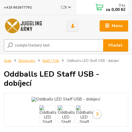
0
ks
CZK
+420 602677792
za
0,00 Kč
Menu
Hledat
Úvod
Žonglování
Staff / Tyče
Oddballs LED Staff USB - dobíjecí
Oddballs LED Staff USB -
dobíjecí