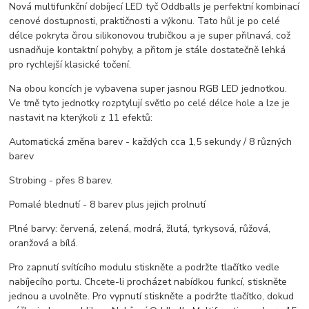
Nová multifunkční dobíjecí LED tyč Oddballs je perfektní kombinací
cenové dostupnosti, praktičnosti a výkonu. Tato hůl je po celé
délce pokryta čirou silikonovou trubičkou a je super přilnavá, což
usnadňuje kontaktní pohyby, a přitom je stále dostatečně lehká
pro rychlejší klasické točení.
Na obou koncích je vybavena super jasnou RGB LED jednotkou.
Ve tmě tyto jednotky rozptylují světlo po celé délce hole a lze je
nastavit na kterýkoli z 11 efektů:
Automatická změna barev - každých cca 1,5 sekundy / 8 různých
barev
Strobing - přes 8 barev.
Pomalé blednutí - 8 barev plus jejich prolnutí
Plné barvy: červená, zelená, modrá, žlutá, tyrkysová, růžová,
oranžová a bílá.
Pro zapnutí svítícího modulu stiskněte a podržte tlačítko vedle
nabíjecího portu. Chcete-li procházet nabídkou funkcí, stiskněte
jednou a uvolněte. Pro vypnutí stiskněte a podržte tlačítko, dokud