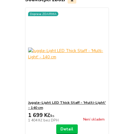
Doprava ZDARMA
Juggle-Light LED Thick Staff - 'Multi-Light'
- 140 cm
1 699 Kč
/
ks
Není skladem
1 404 Kč
bez DPH
Detail