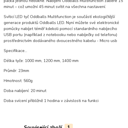
páčka jednou neblikne. Nabíjení Oddballs Multifunction zabere 15
minut – což umožní 45 minut svítit na všechna nastavení.
Svíticí LED tyč Oddballs Multifunction je součástí ekologičtější
generace produktů Oddballs LED. Nyní můžete své elektronické
pomůcky nabíjet téměř kdekoli pomocí standardního nabíjecího
USB portu (například z notebooku nebo nabíječky od telefonu)
prostřednictvím dodávaného dvoucestného kabelu - Micro usb
Specifikace...
Délka tyče: 1000 mm, 1200 mm, 1400 mm
Průměr: 23mm
Hmotnost: 560g
Doba nabíjení: 20 minut
Doba svícení přibližně 1 hodina v závislosti na funkci
Související zboží
1