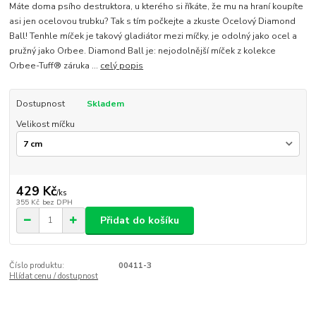
Máte doma psího destruktora, u kterého si říkáte, že mu na hraní koupíte
asi jen ocelovou trubku? Tak s tím počkejte a zkuste Ocelový Diamond
Ball! Tenhle míček je takový gladiátor mezi míčky, je odolný jako ocel a
pružný jako Orbee. Diamond Ball je: nejodolnější míček z kolekce
Orbee-Tuff® záruka ...
celý popis
Dostupnost
Skladem
Velikost míčku
429 Kč
/
ks
355 Kč
bez DPH
Přidat do košíku
Číslo produktu:
00411-3
Hlídat cenu / dostupnost