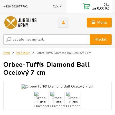
0
ks
CZK
+420 602677792
za
0,00 Kč
Menu
Hledat
Úvod
Psí hračky
Orbee-Tuff® Diamond Ball Ocelový 7 cm
Orbee-Tuff® Diamond Ball
Ocelový 7 cm