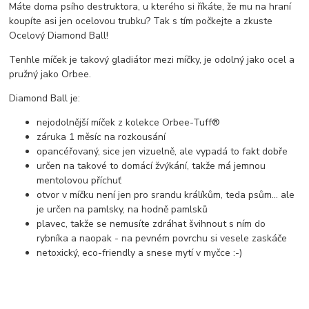
Máte doma psího destruktora, u kterého si říkáte, že mu na hraní
koupíte asi jen ocelovou trubku? Tak s tím počkejte a zkuste
Ocelový Diamond Ball!
Tenhle míček je takový gladiátor mezi míčky, je odolný jako ocel a
pružný jako Orbee.
Diamond Ball je:
nejodolnější míček z kolekce Orbee-Tuff®
záruka 1 měsíc na rozkousání
opancéřovaný, sice jen vizuelně, ale vypadá to fakt dobře
určen na takové to domácí žvýkání, takže má jemnou
mentolovou příchuť
otvor v míčku není jen pro srandu králíkům, teda psům... ale
je určen na pamlsky, na hodně pamlsků
plavec, takže se nemusíte zdráhat švihnout s ním do
rybníka a naopak - na pevném povrchu si vesele zaskáče
netoxický, eco-friendly a snese mytí v myčce :-)