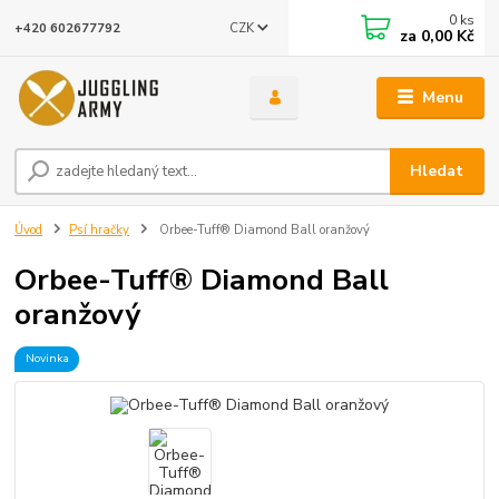
0
ks
CZK
+420 602677792
za
0,00 Kč
Menu
Hledat
Úvod
Psí hračky
Orbee-Tuff® Diamond Ball oranžový
Orbee-Tuff® Diamond Ball
oranžový
Novinka