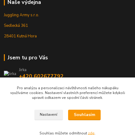
Naše výdejna
Juggling Army s.r.o.
Sedlecká 361
28401 Kutná Hora
Jsem tu pro Vás
Jirka
+420 602677792
Pro analýzu a personalizaci návštěvnosti našeho nákupáku
info@jarmy.cz
využíváme cookies. Nastavení vlastních preferencí můžete kdykoli
upravit odkazem ve spodní části stránek.
Souhlasím
Nastavení
Kopyrájt - Jarmy.cz
Souhlas můžete odmítnout
zde
.