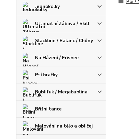
Poi /
Jednokolky
Ultimátní Zábava / Skill
Slackline / Balanc / Chůdy
Na Házení / Frisbee
Psí hračky
Bublifuk / Megabublina
Břišní tance
Malování na tělo a obličej