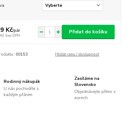
va
9 Kč
/
pár
Přidat do košíku
 Kč
bez DPH
roduktu:
00153
Hlídat cenu / dostupnost
Zasíláme na
Rodinný nákupák
Slovensko
U nás pochodíte s
Objednávejte přímo v
každým přáním
eurech