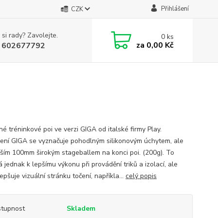
Přihlášení
CZK
 si rady? Zavolejte.
0
ks
za
0,00 Kč
 602677792
é tréninkové poi ve verzi GIGA od italské firmy Play.
ení GIGA se vyznačuje pohodlným silikonovým úchytem, ale
ším 100mm širokým stageballem na konci poi. (200g). To
á jednak k lepšímu výkonu při provádění triků a izolací, ale
epšuje vizuální stránku točení, napříkla...
celý popis
tupnost
Skladem