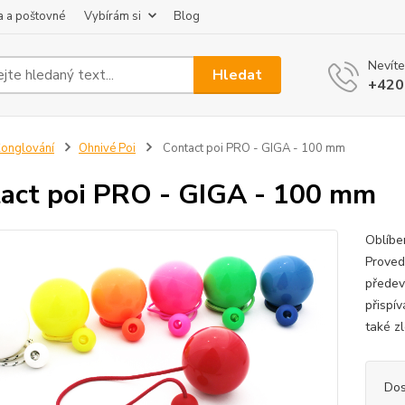
 a poštovné
Vybírám si
Blog
Nevíte
Hledat
+420
onglování
Ohnivé Poi
Contact poi PRO - GIGA - 100 mm
act poi PRO - GIGA - 100 mm
Oblíben
Proved
předev
přispív
také zl
Dos