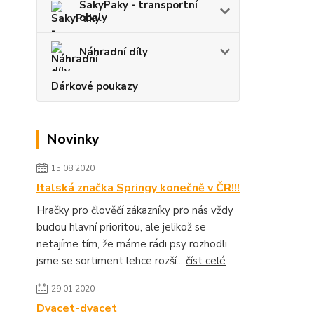
SakyPaky - transportní
obaly
Náhradní díly
Dárkové poukazy
Novinky
15.08.2020
Italská značka Springy konečně v ČR!!!
Hračky pro člověčí zákazníky pro nás vždy
budou hlavní prioritou, ale jelikož se
netajíme tím, že máme rádi psy rozhodli
jsme se sortiment lehce rozší...
číst celé
29.01.2020
Dvacet-dvacet