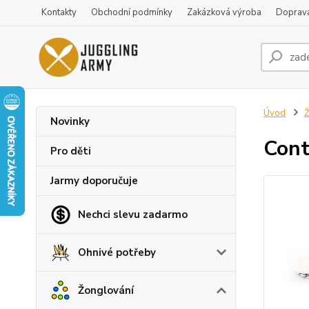
Kontakty
Obchodní podmínky
Zakázková výroba
Doprava
Úvod
Ž
Novinky
Cont
Pro děti
Jarmy doporučuje
Nechci slevu zadarmo
Ohnivé potřeby
Žonglování