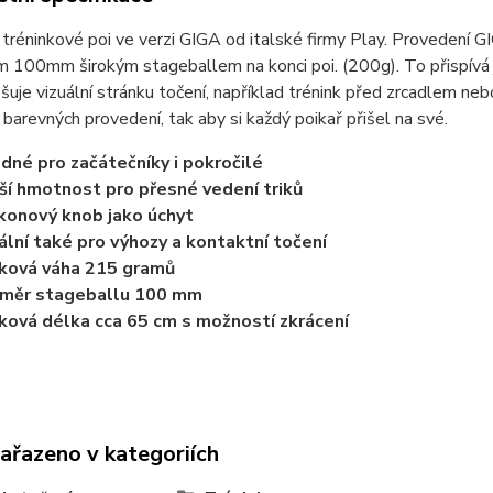
tréninkové poi ve verzi GIGA od italské firmy Play. Provedení 
 100mm širokým stageballem na konci poi. (200g). To přispívá je
šuje vizuální stránku točení, například trénink před zrcadlem n
barevných provedení, tak aby si každý poikař přišel na své.
dné pro začátečníky i pokročilé
ší hmotnost pro přesné vedení triků
ikonový knob jako úchyt
ální také pro výhozy a kontaktní točení
ková váha 215 gramů
ůměr stageballu 100 mm
ková délka cca 65 cm s možností zkrácení
zařazeno v kategoriích