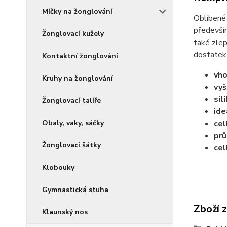
Míčky na žonglování
Oblíbené 
především
Žonglovací kužely
také zlep
dostatek 
Kontaktní žonglování
vho
Kruhy na žonglování
vyš
sil
Žonglovací talíře
ide
Obaly, vaky, sáčky
cel
pr
Žonglovací šátky
cel
Klobouky
Gymnastická stuha
Zboží 
Klaunský nos