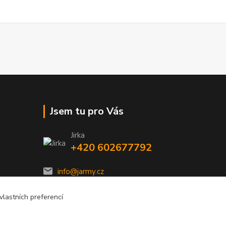
Jsem tu pro Vás
Jirka
+420 602677792
info@jarmy.cz
lastních preferencí