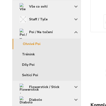
Vše co svítí
Staff / Tyče
Poi / Na točení
Ohnivé Poi
Trénink
Díly Poi
Svíticí Poi
Flowerstick / Stick
Diabolo
Komple