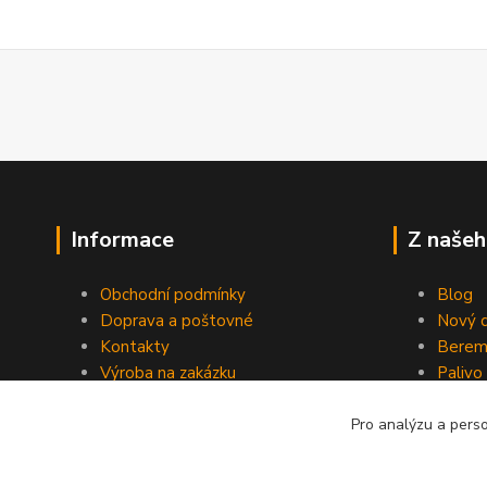
Informace
Z našeh
Obchodní podmínky
Blog
Doprava a poštovné
Nový d
Kontakty
Berem
Výroba na zakázku
Palivo
Kevlarové sedmero
Pro analýzu a pers