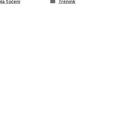
 Na točení
Trénink