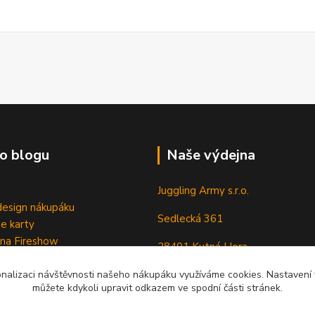
o blogu
Naše výdejna
Juggling Army s.r.o.
esign nákupáku
Sedlecká 361
e karty
 na Fireshow
28401 Kutná Hora
onalizaci návštěvnosti našeho nákupáku využíváme cookies. Nastavení v
můžete kdykoli upravit odkazem ve spodní části stránek.