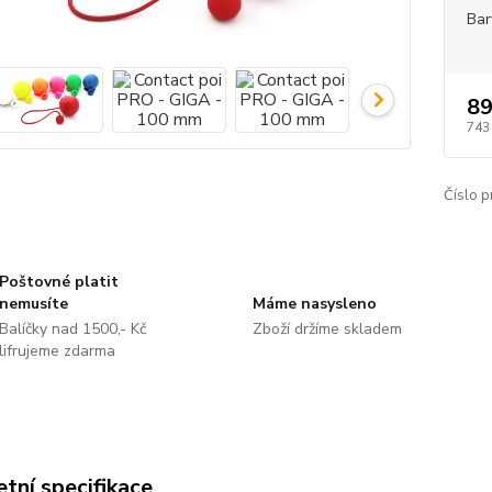
Bar
89
743
Číslo p
Poštovné platit
nemusíte
Máme nasysleno
Balíčky nad 1500,- Kč
Zboží držíme skladem
lifrujeme zdarma
tní specifikace