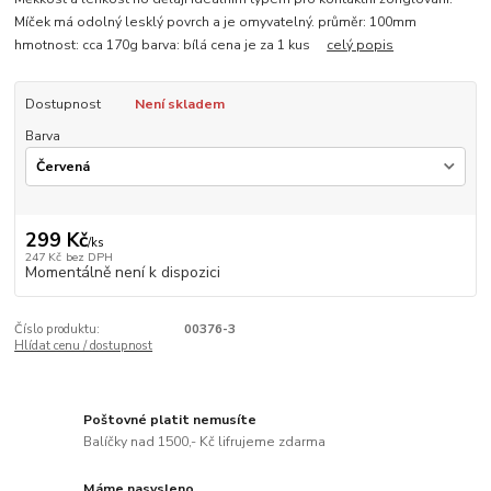
Míček má odolný lesklý povrch a je omyvatelný. průměr: 100mm
hmotnost: cca 170g barva: bílá cena je za 1 kus
celý popis
Dostupnost
Není skladem
Barva
299 Kč
/
ks
247 Kč
bez DPH
Momentálně není k dispozici
Číslo produktu:
00376-3
Hlídat cenu / dostupnost
Poštovné platit nemusíte
Balíčky nad 1500,- Kč lifrujeme zdarma
Máme nasysleno