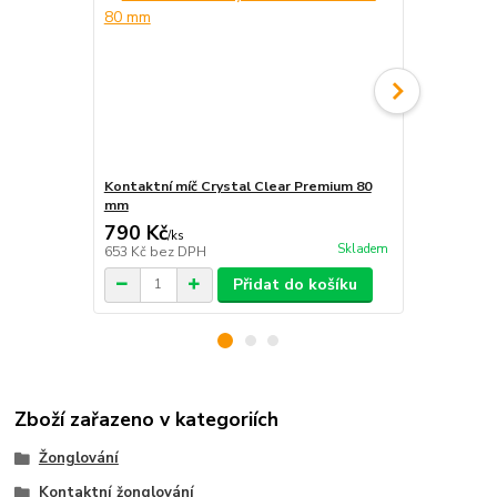
Kontaktní míč Crystal Clear Premium 80
Infinity Ring
mm
790 Kč
390 Kč
/
ks
/
ks
Skladem
653 Kč
bez DPH
322 Kč
bez 
Přidat do košíku
Zboží zařazeno v kategoriích
Žonglování
Kontaktní žonglování