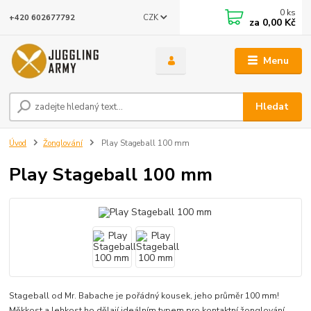
0
ks
CZK
+420 602677792
za
0,00 Kč
Menu
Hledat
Úvod
Žonglování
Play Stageball 100 mm
Play Stageball 100 mm
Stageball od Mr. Babache je pořádný kousek, jeho průměr 100 mm!
Měkkost a lehkost ho dělají ideálním typem pro kontaktní žonglování.