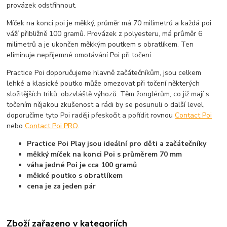
provázek odstřihnout.
Míček na konci poi je měkký, průměr má 70 milimetrů a každá poi
váží přibližně 100 gramů. Provázek z polyesteru, má průměr 6
milimetrů a je ukončen měkkým poutkem s obratlíkem. Ten
eliminuje nepříjemné omotávání Poi při točení.
Practice Poi doporučujeme hlavně začátečníkům, jsou celkem
lehké a klasické poutko může omezovat při točení některých
složitějších triků, obzvláště výhozů. Těm žonglérům, co již mají s
točením nějakou zkušenost a rádi by se posunuli o další level,
doporučíme tyto Poi raději přeskočit a pořídit rovnou
Contact Poi
nebo
Contact Poi PRO
.
Practice Poi Play jsou ideální pro děti a začátečníky
měkký míček na konci Poi s průměrem 70 mm
váha jedné Poi je cca 100 gramů
měkké poutko s obratlíkem
cena je za jeden pár
Zboží zařazeno v kategoriích