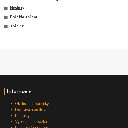
Novinky
Poi / Na točení
Trénink
Informace
Obchodní podmínky
Doprava a poštovné
Kontakty
Výroba na zakázku
Kevlarové sedmero