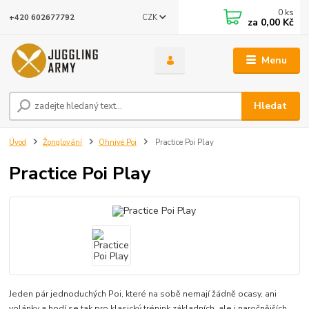
0
ks
CZK
+420 602677792
za
0,00 Kč
Menu
Hledat
Úvod
Žonglování
Ohnivé Poi
Practice Poi Play
Practice Poi Play
Jeden pár jednoduchých Poi, které na sobě nemají žádně ocasy, ani
volánky a hodí se tak pro klasický trénink základních, ale i naročnějších