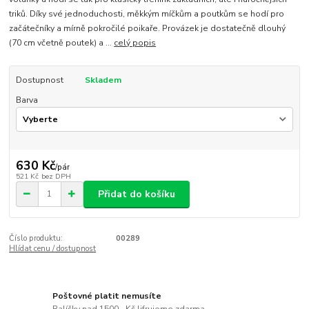
triků. Díky své jednoduchosti, měkkým míčkům a poutkům se hodí pro
začátečníky a mírně pokročilé poikaře. Provázek je dostatečně dlouhý
(70 cm včetně poutek) a ...
celý popis
Dostupnost
Skladem
Barva
630 Kč
/
pár
521 Kč
bez DPH
Přidat do košíku
Číslo produktu:
00289
Hlídat cenu / dostupnost
Poštovné platit nemusíte