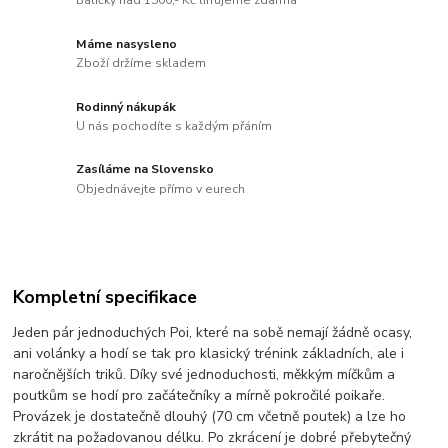
Balíčky nad 1500,- Kč lifrujeme zdarma
Máme nasysleno
Zboží držíme skladem
Rodinný nákupák
U nás pochodíte s každým přáním
Zasíláme na Slovensko
Objednávejte přímo v eurech
Kompletní specifikace
Jeden pár jednoduchých Poi, které na sobě nemají žádně ocasy,
ani volánky a hodí se tak pro klasický trénink základních, ale i
naročnějších triků. Díky své jednoduchosti, měkkým míčkům a
poutkům se hodí pro začátečníky a mírně pokročilé poikaře.
Provázek je dostatečně dlouhý (70 cm včetně poutek) a lze ho
zkrátit na požadovanou délku. Po zkrácení je dobré přebytečný